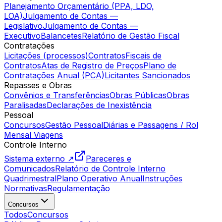
Planejamento Orçamentário (PPA, LDO,
LOA)
Julgamento de Contas —
Legislativo
Julgamento de Contas —
Executivo
Balancetes
Relatório de Gestão Fiscal
Contratações
Licitações (processos)
Contratos
Fiscais de
Contratos
Atas de Registro de Preços
Plano de
Contratações Anual (PCA)
Licitantes Sancionados
Repasses e Obras
Convênios e Transferências
Obras Públicas
Obras
Paralisadas
Declarações de Inexistência
Pessoal
Concursos
Gestão Pessoal
Diárias e Passagens / Rol
Mensal Viagens
Controle Interno
Sistema externo ↗
Pareceres e
Comunicados
Relatório de Controle Interno
Quadrimestral
Plano Operativo Anual
Instruções
Normativas
Regulamentação
Concursos
Todos
Concursos