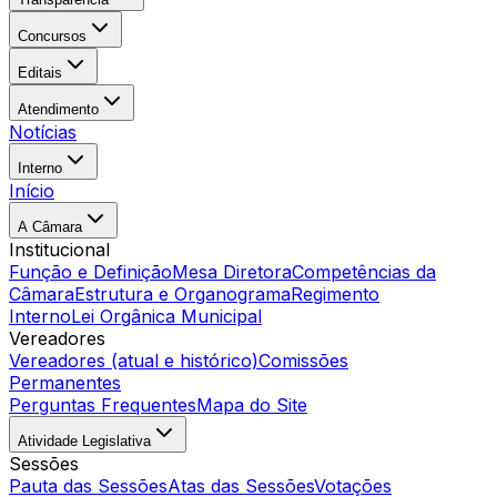
Concursos
Editais
Atendimento
Notícias
Interno
Início
A Câmara
Institucional
Função e Definição
Mesa Diretora
Competências da
Câmara
Estrutura e Organograma
Regimento
Interno
Lei Orgânica Municipal
Vereadores
Vereadores (atual e histórico)
Comissões
Permanentes
Perguntas Frequentes
Mapa do Site
Atividade Legislativa
Sessões
Pauta das Sessões
Atas das Sessões
Votações