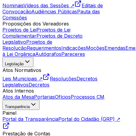
Nominais
Vídeos das Sessões ↗
Editais de
Convocação
Audiências Públicas
Pauta das
Comissões
Proposições dos Vereadores
Projetos de Lei
Projetos de Lei
Complementar
Projetos de Decreto
Legislativo
Projetos de
Resolução
Requerimentos
Indicações
Moções
Emendas
Eme
à Lei Orgânica
Autógrafos
Pareceres
Legislação
Atos Normativos
Leis Municipais ↗
Resoluções
Decretos
Legislativos
Decretos
Atos Internos
Atos da Mesa
Portarias
Ofícios
Processos CM
Transparência
Painel
Portal da Transparência
Portal do Cidadão (GRP) ↗
Prestação de Contas