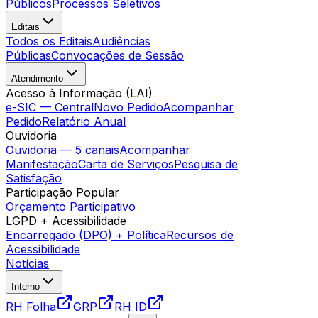
Públicos
Processos Seletivos
Editais
Todos os Editais
Audiências
Públicas
Convocações de Sessão
Atendimento
Acesso à Informação (LAI)
e-SIC — Central
Novo Pedido
Acompanhar
Pedido
Relatório Anual
Ouvidoria
Ouvidoria — 5 canais
Acompanhar
Manifestação
Carta de Serviços
Pesquisa de
Satisfação
Participação Popular
Orçamento Participativo
LGPD + Acessibilidade
Encarregado (DPO) + Política
Recursos de
Acessibilidade
Notícias
Interno
RH Folha
GRP
RH ID