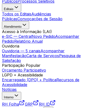
Públicos
Processos Seletivos
Editais
Todos os Editais
Audiências
Públicas
Convocações de Sessão
Atendimento
Acesso à Informação (LAI)
e-SIC — Central
Novo Pedido
Acompanhar
Pedido
Relatório Anual
Ouvidoria
Ouvidoria — 5 canais
Acompanhar
Manifestação
Carta de Serviços
Pesquisa de
Satisfação
Participação Popular
Orçamento Participativo
LGPD + Acessibilidade
Encarregado (DPO) + Política
Recursos de
Acessibilidade
Notícias
Interno
RH Folha
GRP
RH ID