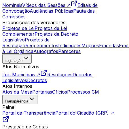
Nominais
Vídeos das Sessões ↗
Editais de
Convocação
Audiências Públicas
Pauta das
Comissões
Proposições dos Vereadores
Projetos de Lei
Projetos de Lei
Complementar
Projetos de Decreto
Legislativo
Projetos de
Resolução
Requerimentos
Indicações
Moções
Emendas
Eme
à Lei Orgânica
Autógrafos
Pareceres
Legislação
Atos Normativos
Leis Municipais ↗
Resoluções
Decretos
Legislativos
Decretos
Atos Internos
Atos da Mesa
Portarias
Ofícios
Processos CM
Transparência
Painel
Portal da Transparência
Portal do Cidadão (GRP) ↗
Prestação de Contas