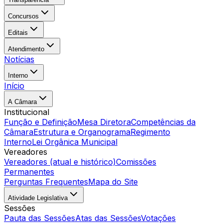
Concursos
Editais
Atendimento
Notícias
Interno
Início
A Câmara
Institucional
Função e Definição
Mesa Diretora
Competências da
Câmara
Estrutura e Organograma
Regimento
Interno
Lei Orgânica Municipal
Vereadores
Vereadores (atual e histórico)
Comissões
Permanentes
Perguntas Frequentes
Mapa do Site
Atividade Legislativa
Sessões
Pauta das Sessões
Atas das Sessões
Votações