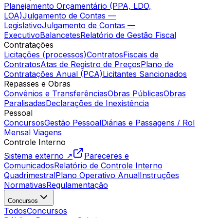
Planejamento Orçamentário (PPA, LDO,
LOA)
Julgamento de Contas —
Legislativo
Julgamento de Contas —
Executivo
Balancetes
Relatório de Gestão Fiscal
Contratações
Licitações (processos)
Contratos
Fiscais de
Contratos
Atas de Registro de Preços
Plano de
Contratações Anual (PCA)
Licitantes Sancionados
Repasses e Obras
Convênios e Transferências
Obras Públicas
Obras
Paralisadas
Declarações de Inexistência
Pessoal
Concursos
Gestão Pessoal
Diárias e Passagens / Rol
Mensal Viagens
Controle Interno
Sistema externo ↗
Pareceres e
Comunicados
Relatório de Controle Interno
Quadrimestral
Plano Operativo Anual
Instruções
Normativas
Regulamentação
Concursos
Todos
Concursos