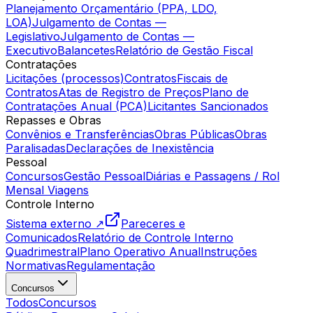
Planejamento Orçamentário (PPA, LDO,
LOA)
Julgamento de Contas —
Legislativo
Julgamento de Contas —
Executivo
Balancetes
Relatório de Gestão Fiscal
Contratações
Licitações (processos)
Contratos
Fiscais de
Contratos
Atas de Registro de Preços
Plano de
Contratações Anual (PCA)
Licitantes Sancionados
Repasses e Obras
Convênios e Transferências
Obras Públicas
Obras
Paralisadas
Declarações de Inexistência
Pessoal
Concursos
Gestão Pessoal
Diárias e Passagens / Rol
Mensal Viagens
Controle Interno
Sistema externo ↗
Pareceres e
Comunicados
Relatório de Controle Interno
Quadrimestral
Plano Operativo Anual
Instruções
Normativas
Regulamentação
Concursos
Todos
Concursos