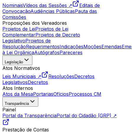
Nominais
Vídeos das Sessões ↗
Editais de
Convocação
Audiências Públicas
Pauta das
Comissões
Proposições dos Vereadores
Projetos de Lei
Projetos de Lei
Complementar
Projetos de Decreto
Legislativo
Projetos de
Resolução
Requerimentos
Indicações
Moções
Emendas
Eme
à Lei Orgânica
Autógrafos
Pareceres
Legislação
Atos Normativos
Leis Municipais ↗
Resoluções
Decretos
Legislativos
Decretos
Atos Internos
Atos da Mesa
Portarias
Ofícios
Processos CM
Transparência
Painel
Portal da Transparência
Portal do Cidadão (GRP) ↗
Prestação de Contas