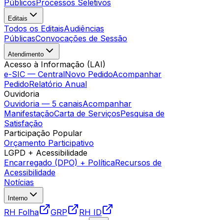
Públicos
Processos Seletivos
Editais
Todos os Editais
Audiências
Públicas
Convocações de Sessão
Atendimento
Acesso à Informação (LAI)
e-SIC — Central
Novo Pedido
Acompanhar
Pedido
Relatório Anual
Ouvidoria
Ouvidoria — 5 canais
Acompanhar
Manifestação
Carta de Serviços
Pesquisa de
Satisfação
Participação Popular
Orçamento Participativo
LGPD + Acessibilidade
Encarregado (DPO) + Política
Recursos de
Acessibilidade
Notícias
Interno
RH Folha
GRP
RH ID