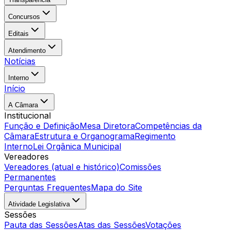
Concursos
Editais
Atendimento
Notícias
Interno
Início
A Câmara
Institucional
Função e Definição
Mesa Diretora
Competências da
Câmara
Estrutura e Organograma
Regimento
Interno
Lei Orgânica Municipal
Vereadores
Vereadores (atual e histórico)
Comissões
Permanentes
Perguntas Frequentes
Mapa do Site
Atividade Legislativa
Sessões
Pauta das Sessões
Atas das Sessões
Votações