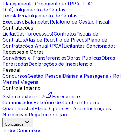
Planejamento Orçamentário (PPA, LDO,
LOA)
Julgamento de Contas —
Legislativo
Julgamento de Contas —
Executivo
Balancetes
Relatório de Gestão Fiscal
Contratações
Licitações (processos)
Contratos
Fiscais de
Contratos
Atas de Registro de Preços
Plano de
Contratações Anual (PCA)
Licitantes Sancionados
Repasses e Obras
Convênios e Transferências
Obras Públicas
Obras
Paralisadas
Declarações de Inexistência
Pessoal
Concursos
Gestão Pessoal
Diárias e Passagens / Rol
Mensal Viagens
Controle Interno
Sistema externo ↗
Pareceres e
Comunicados
Relatório de Controle Interno
Quadrimestral
Plano Operativo Anual
Instruções
Normativas
Regulamentação
Concursos
Todos
Concursos