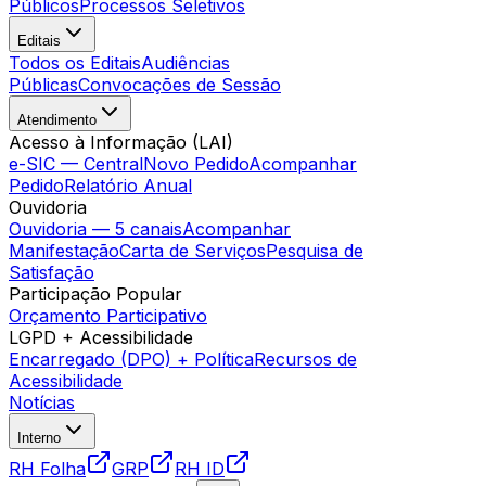
Públicos
Processos Seletivos
Editais
Todos os Editais
Audiências
Públicas
Convocações de Sessão
Atendimento
Acesso à Informação (LAI)
e-SIC — Central
Novo Pedido
Acompanhar
Pedido
Relatório Anual
Ouvidoria
Ouvidoria — 5 canais
Acompanhar
Manifestação
Carta de Serviços
Pesquisa de
Satisfação
Participação Popular
Orçamento Participativo
LGPD + Acessibilidade
Encarregado (DPO) + Política
Recursos de
Acessibilidade
Notícias
Interno
RH Folha
GRP
RH ID