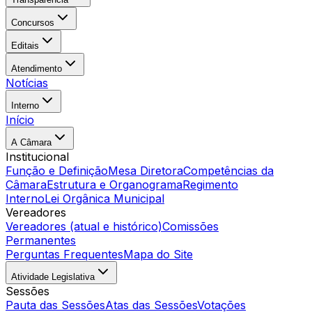
Concursos
Editais
Atendimento
Notícias
Interno
Início
A Câmara
Institucional
Função e Definição
Mesa Diretora
Competências da
Câmara
Estrutura e Organograma
Regimento
Interno
Lei Orgânica Municipal
Vereadores
Vereadores (atual e histórico)
Comissões
Permanentes
Perguntas Frequentes
Mapa do Site
Atividade Legislativa
Sessões
Pauta das Sessões
Atas das Sessões
Votações