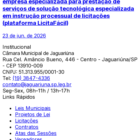
empresa especializada para prestação de
serviços de solução tecnológica especializada
em instrução processual de licitações
(plataforma LicitaFácil)
23 de jun. de 2026
Institucional
Câmara Municipal de Jaguariúna
Rua Cel. Amâncio Bueno, 446 - Centro - Jaguariúna/SP
- CEP 13910-009
CNPJ:
51.313.955/0001-30
Tel:
(19) 3847-4336
contato@jaguariuna.sp.leg.br
Seg–Sex, 08h–11h / 13h–17h
Links Rápidos
Leis Municipais
Projetos de Lei
Licitações
Contratos
Atas das Sessões
Vereadores