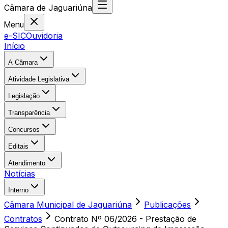
Câmara
de
Jaguariúna
Menu
e-SIC
Ouvidoria
Início
A Câmara
Atividade Legislativa
Legislação
Transparência
Concursos
Editais
Atendimento
Notícias
Interno
Câmara Municipal de Jaguariúna
Publicações
Contratos
Contrato Nº 06/2026 - Prestação de