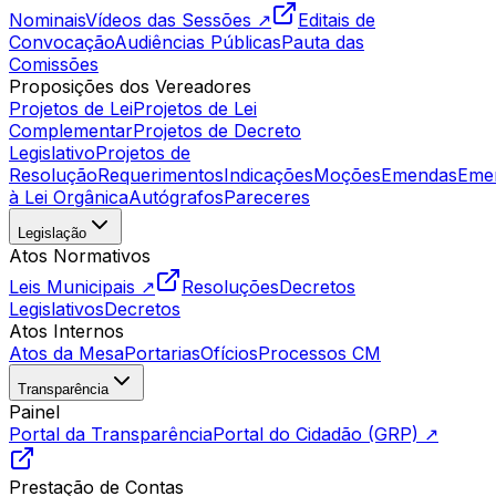
Nominais
Vídeos das Sessões ↗
Editais de
Convocação
Audiências Públicas
Pauta das
Comissões
Proposições dos Vereadores
Projetos de Lei
Projetos de Lei
Complementar
Projetos de Decreto
Legislativo
Projetos de
Resolução
Requerimentos
Indicações
Moções
Emendas
Eme
à Lei Orgânica
Autógrafos
Pareceres
Legislação
Atos Normativos
Leis Municipais ↗
Resoluções
Decretos
Legislativos
Decretos
Atos Internos
Atos da Mesa
Portarias
Ofícios
Processos CM
Transparência
Painel
Portal da Transparência
Portal do Cidadão (GRP) ↗
Prestação de Contas