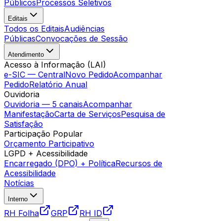
Públicos
Processos Seletivos
Editais
Todos os Editais
Audiências
Públicas
Convocações de Sessão
Atendimento
Acesso à Informação (LAI)
e-SIC — Central
Novo Pedido
Acompanhar
Pedido
Relatório Anual
Ouvidoria
Ouvidoria — 5 canais
Acompanhar
Manifestação
Carta de Serviços
Pesquisa de
Satisfação
Participação Popular
Orçamento Participativo
LGPD + Acessibilidade
Encarregado (DPO) + Política
Recursos de
Acessibilidade
Notícias
Interno
RH Folha
GRP
RH ID