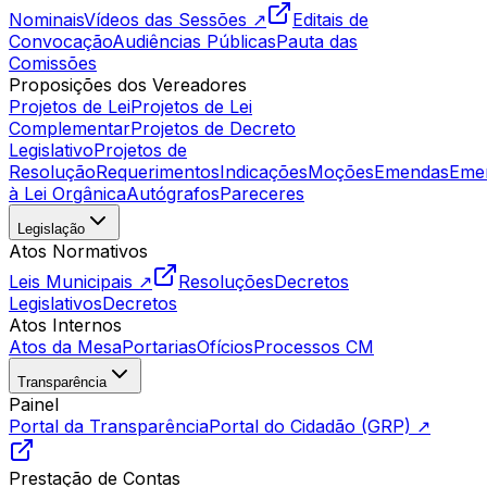
Nominais
Vídeos das Sessões ↗
Editais de
Convocação
Audiências Públicas
Pauta das
Comissões
Proposições dos Vereadores
Projetos de Lei
Projetos de Lei
Complementar
Projetos de Decreto
Legislativo
Projetos de
Resolução
Requerimentos
Indicações
Moções
Emendas
Eme
à Lei Orgânica
Autógrafos
Pareceres
Legislação
Atos Normativos
Leis Municipais ↗
Resoluções
Decretos
Legislativos
Decretos
Atos Internos
Atos da Mesa
Portarias
Ofícios
Processos CM
Transparência
Painel
Portal da Transparência
Portal do Cidadão (GRP) ↗
Prestação de Contas