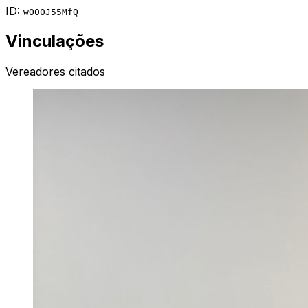
ID:
wO00J55MfQ
Vinculações
Vereadores citados