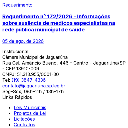
Requerimento
Requerimento nº 172/2026 - Informações
sobre ausência de médicos especialistas na
rede pública municipal de saúde
05 de ago. de 2026
Institucional
Câmara Municipal de Jaguariúna
Rua Cel. Amâncio Bueno, 446 - Centro - Jaguariúna/SP
- CEP 13910-009
CNPJ:
51.313.955/0001-30
Tel:
(19) 3847-4336
contato@jaguariuna.sp.leg.br
Seg–Sex, 08h–11h / 13h–17h
Links Rápidos
Leis Municipais
Projetos de Lei
Licitações
Contratos