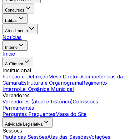
Concursos
Editais
Atendimento
Notícias
Interno
Início
A Câmara
Institucional
Função e Definição
Mesa Diretora
Competências da
Câmara
Estrutura e Organograma
Regimento
Interno
Lei Orgânica Municipal
Vereadores
Vereadores (atual e histórico)
Comissões
Permanentes
Perguntas Frequentes
Mapa do Site
Atividade Legislativa
Sessões
Pauta das Sessões
Atas das Sessões
Votações