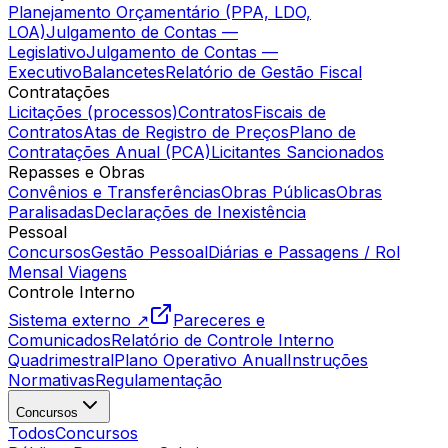
Planejamento Orçamentário (PPA, LDO,
LOA)
Julgamento de Contas —
Legislativo
Julgamento de Contas —
Executivo
Balancetes
Relatório de Gestão Fiscal
Contratações
Licitações (processos)
Contratos
Fiscais de
Contratos
Atas de Registro de Preços
Plano de
Contratações Anual (PCA)
Licitantes Sancionados
Repasses e Obras
Convênios e Transferências
Obras Públicas
Obras
Paralisadas
Declarações de Inexistência
Pessoal
Concursos
Gestão Pessoal
Diárias e Passagens / Rol
Mensal Viagens
Controle Interno
Sistema externo ↗
Pareceres e
Comunicados
Relatório de Controle Interno
Quadrimestral
Plano Operativo Anual
Instruções
Normativas
Regulamentação
Concursos
Todos
Concursos