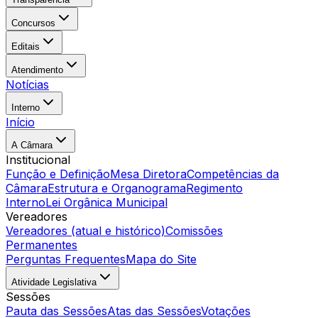
Concursos
Editais
Atendimento
Notícias
Interno
Início
A Câmara
Institucional
Função e Definição
Mesa Diretora
Competências da
Câmara
Estrutura e Organograma
Regimento
Interno
Lei Orgânica Municipal
Vereadores
Vereadores (atual e histórico)
Comissões
Permanentes
Perguntas Frequentes
Mapa do Site
Atividade Legislativa
Sessões
Pauta das Sessões
Atas das Sessões
Votações