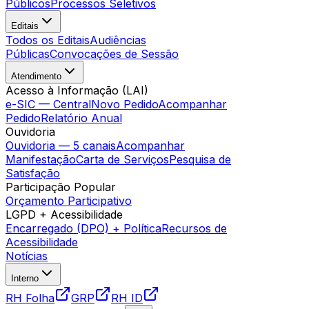
Públicos
Processos Seletivos
Editais
Todos os Editais
Audiências
Públicas
Convocações de Sessão
Atendimento
Acesso à Informação (LAI)
e-SIC — Central
Novo Pedido
Acompanhar
Pedido
Relatório Anual
Ouvidoria
Ouvidoria — 5 canais
Acompanhar
Manifestação
Carta de Serviços
Pesquisa de
Satisfação
Participação Popular
Orçamento Participativo
LGPD + Acessibilidade
Encarregado (DPO) + Política
Recursos de
Acessibilidade
Notícias
Interno
RH Folha
GRP
RH ID