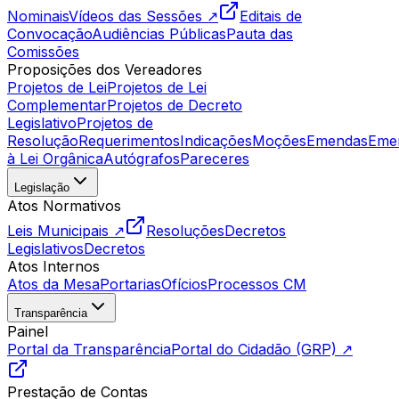
Nominais
Vídeos das Sessões ↗
Editais de
Convocação
Audiências Públicas
Pauta das
Comissões
Proposições dos Vereadores
Projetos de Lei
Projetos de Lei
Complementar
Projetos de Decreto
Legislativo
Projetos de
Resolução
Requerimentos
Indicações
Moções
Emendas
Eme
à Lei Orgânica
Autógrafos
Pareceres
Legislação
Atos Normativos
Leis Municipais ↗
Resoluções
Decretos
Legislativos
Decretos
Atos Internos
Atos da Mesa
Portarias
Ofícios
Processos CM
Transparência
Painel
Portal da Transparência
Portal do Cidadão (GRP) ↗
Prestação de Contas