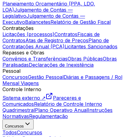
Planejamento Orçamentário (PPA, LDO,
LOA)
Julgamento de Contas —
Legislativo
Julgamento de Contas —
Executivo
Balancetes
Relatório de Gestão Fiscal
Contratações
Licitações (processos)
Contratos
Fiscais de
Contratos
Atas de Registro de Preços
Plano de
Contratações Anual (PCA)
Licitantes Sancionados
Repasses e Obras
Convênios e Transferências
Obras Públicas
Obras
Paralisadas
Declarações de Inexistência
Pessoal
Concursos
Gestão Pessoal
Diárias e Passagens / Rol
Mensal Viagens
Controle Interno
Sistema externo ↗
Pareceres e
Comunicados
Relatório de Controle Interno
Quadrimestral
Plano Operativo Anual
Instruções
Normativas
Regulamentação
Concursos
Todos
Concursos