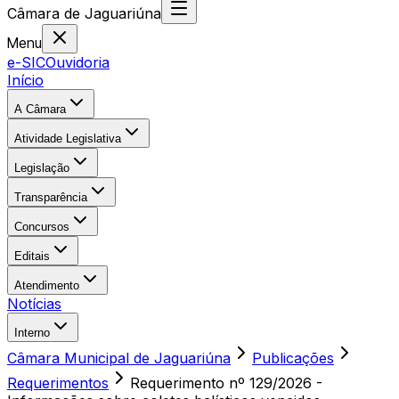
Câmara
de
Jaguariúna
Menu
e-SIC
Ouvidoria
Início
A Câmara
Atividade Legislativa
Legislação
Transparência
Concursos
Editais
Atendimento
Notícias
Interno
Câmara Municipal de Jaguariúna
Publicações
Requerimentos
Requerimento nº 129/2026 -