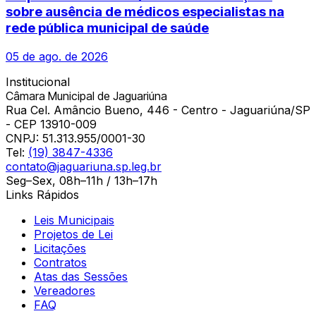
sobre ausência de médicos especialistas na
rede pública municipal de saúde
05 de ago. de 2026
Institucional
Câmara Municipal de Jaguariúna
Rua Cel. Amâncio Bueno, 446 - Centro - Jaguariúna/SP
- CEP 13910-009
CNPJ:
51.313.955/0001-30
Tel:
(19) 3847-4336
contato@jaguariuna.sp.leg.br
Seg–Sex, 08h–11h / 13h–17h
Links Rápidos
Leis Municipais
Projetos de Lei
Licitações
Contratos
Atas das Sessões
Vereadores
FAQ