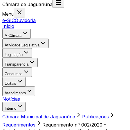
Câmara
de
Jaguariúna
Menu
e-SIC
Ouvidoria
Início
A Câmara
Atividade Legislativa
Legislação
Transparência
Concursos
Editais
Atendimento
Notícias
Interno
Câmara Municipal de Jaguariúna
Publicações
Requerimentos
Requerimento nº 002/2020 -