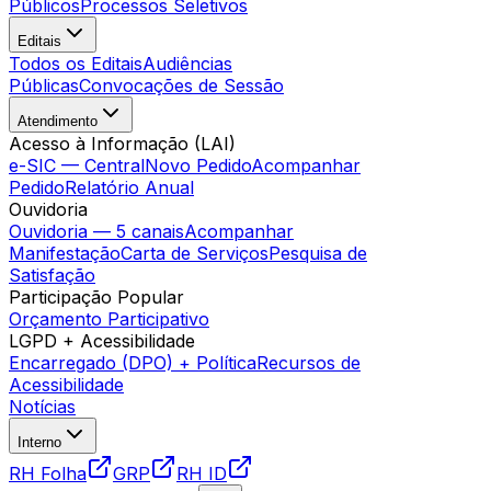
Públicos
Processos Seletivos
Editais
Todos os Editais
Audiências
Públicas
Convocações de Sessão
Atendimento
Acesso à Informação (LAI)
e-SIC — Central
Novo Pedido
Acompanhar
Pedido
Relatório Anual
Ouvidoria
Ouvidoria — 5 canais
Acompanhar
Manifestação
Carta de Serviços
Pesquisa de
Satisfação
Participação Popular
Orçamento Participativo
LGPD + Acessibilidade
Encarregado (DPO) + Política
Recursos de
Acessibilidade
Notícias
Interno
RH Folha
GRP
RH ID