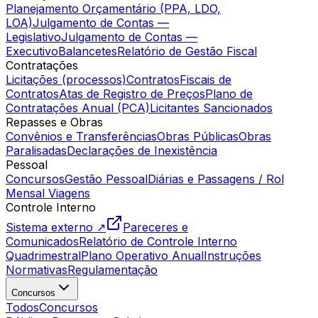
Planejamento Orçamentário (PPA, LDO,
LOA)
Julgamento de Contas —
Legislativo
Julgamento de Contas —
Executivo
Balancetes
Relatório de Gestão Fiscal
Contratações
Licitações (processos)
Contratos
Fiscais de
Contratos
Atas de Registro de Preços
Plano de
Contratações Anual (PCA)
Licitantes Sancionados
Repasses e Obras
Convênios e Transferências
Obras Públicas
Obras
Paralisadas
Declarações de Inexistência
Pessoal
Concursos
Gestão Pessoal
Diárias e Passagens / Rol
Mensal Viagens
Controle Interno
Sistema externo ↗
Pareceres e
Comunicados
Relatório de Controle Interno
Quadrimestral
Plano Operativo Anual
Instruções
Normativas
Regulamentação
Concursos
Todos
Concursos