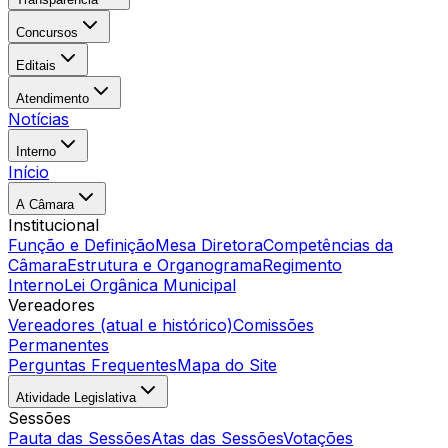
Concursos
Editais
Atendimento
Notícias
Interno
Início
A Câmara
Institucional
Função e Definição
Mesa Diretora
Competências da
Câmara
Estrutura e Organograma
Regimento
Interno
Lei Orgânica Municipal
Vereadores
Vereadores (atual e histórico)
Comissões
Permanentes
Perguntas Frequentes
Mapa do Site
Atividade Legislativa
Sessões
Pauta das Sessões
Atas das Sessões
Votações