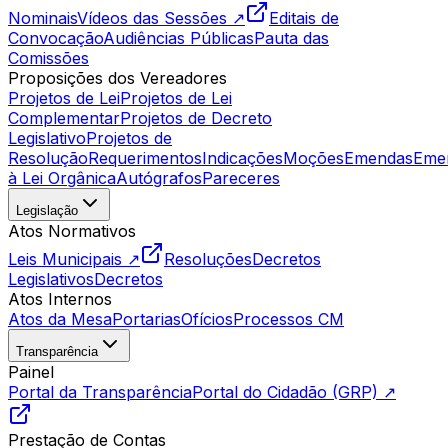
Nominais
Vídeos das Sessões ↗
Editais de
Convocação
Audiências Públicas
Pauta das
Comissões
Proposições dos Vereadores
Projetos de Lei
Projetos de Lei
Complementar
Projetos de Decreto
Legislativo
Projetos de
Resolução
Requerimentos
Indicações
Moções
Emendas
Eme
à Lei Orgânica
Autógrafos
Pareceres
Legislação
Atos Normativos
Leis Municipais ↗
Resoluções
Decretos
Legislativos
Decretos
Atos Internos
Atos da Mesa
Portarias
Ofícios
Processos CM
Transparência
Painel
Portal da Transparência
Portal do Cidadão (GRP) ↗
Prestação de Contas