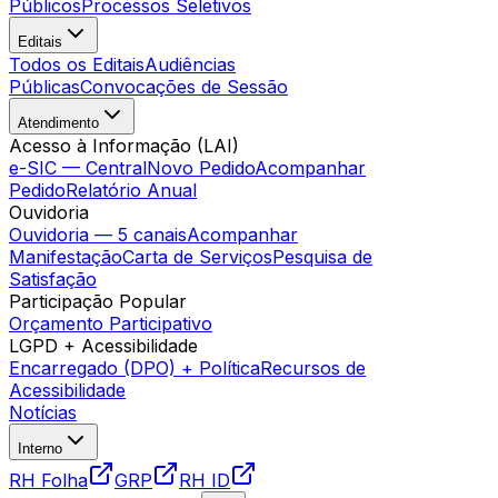
Públicos
Processos Seletivos
Editais
Todos os Editais
Audiências
Públicas
Convocações de Sessão
Atendimento
Acesso à Informação (LAI)
e-SIC — Central
Novo Pedido
Acompanhar
Pedido
Relatório Anual
Ouvidoria
Ouvidoria — 5 canais
Acompanhar
Manifestação
Carta de Serviços
Pesquisa de
Satisfação
Participação Popular
Orçamento Participativo
LGPD + Acessibilidade
Encarregado (DPO) + Política
Recursos de
Acessibilidade
Notícias
Interno
RH Folha
GRP
RH ID