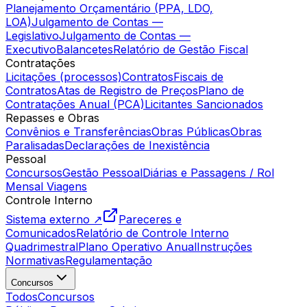
Planejamento Orçamentário (PPA, LDO,
LOA)
Julgamento de Contas —
Legislativo
Julgamento de Contas —
Executivo
Balancetes
Relatório de Gestão Fiscal
Contratações
Licitações (processos)
Contratos
Fiscais de
Contratos
Atas de Registro de Preços
Plano de
Contratações Anual (PCA)
Licitantes Sancionados
Repasses e Obras
Convênios e Transferências
Obras Públicas
Obras
Paralisadas
Declarações de Inexistência
Pessoal
Concursos
Gestão Pessoal
Diárias e Passagens / Rol
Mensal Viagens
Controle Interno
Sistema externo ↗
Pareceres e
Comunicados
Relatório de Controle Interno
Quadrimestral
Plano Operativo Anual
Instruções
Normativas
Regulamentação
Concursos
Todos
Concursos