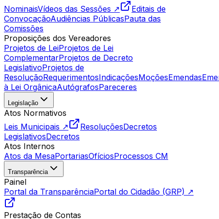
Nominais
Vídeos das Sessões ↗
Editais de
Convocação
Audiências Públicas
Pauta das
Comissões
Proposições dos Vereadores
Projetos de Lei
Projetos de Lei
Complementar
Projetos de Decreto
Legislativo
Projetos de
Resolução
Requerimentos
Indicações
Moções
Emendas
Eme
à Lei Orgânica
Autógrafos
Pareceres
Legislação
Atos Normativos
Leis Municipais ↗
Resoluções
Decretos
Legislativos
Decretos
Atos Internos
Atos da Mesa
Portarias
Ofícios
Processos CM
Transparência
Painel
Portal da Transparência
Portal do Cidadão (GRP) ↗
Prestação de Contas