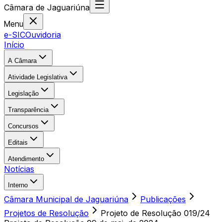
Câmara
de
Jaguariúna
Menu
e-SIC
Ouvidoria
Início
A Câmara
Atividade Legislativa
Legislação
Transparência
Concursos
Editais
Atendimento
Notícias
Interno
Câmara Municipal de Jaguariúna
Publicações
Projetos de Resolução
Projeto de Resolução 019/24