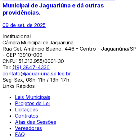
Municipal de Jaguariúna e dá outras
providências.
09 de set. de 2025
Institucional
Câmara Municipal de Jaguariúna
Rua Cel. Amâncio Bueno, 446 - Centro - Jaguariúna/SP
- CEP 13910-009
CNPJ:
51.313.955/0001-30
Tel:
(19) 3847-4336
contato@jaguariuna.sp.leg.br
Seg–Sex, 08h–11h / 13h–17h
Links Rápidos
Leis Municipais
Projetos de Lei
Licitações
Contratos
Atas das Sessões
Vereadores
FAQ