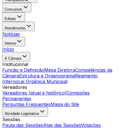
Concursos
Editais
Atendimento
Notícias
Interno
Início
A Câmara
Institucional
Função e Definição
Mesa Diretora
Competências da
Câmara
Estrutura e Organograma
Regimento
Interno
Lei Orgânica Municipal
Vereadores
Vereadores (atual e histórico)
Comissões
Permanentes
Perguntas Frequentes
Mapa do Site
Atividade Legislativa
Sessões
Pauta das Sessões
Atas das Sessões
Votações