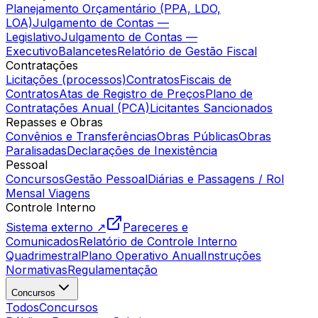
Planejamento Orçamentário (PPA, LDO,
LOA)
Julgamento de Contas —
Legislativo
Julgamento de Contas —
Executivo
Balancetes
Relatório de Gestão Fiscal
Contratações
Licitações (processos)
Contratos
Fiscais de
Contratos
Atas de Registro de Preços
Plano de
Contratações Anual (PCA)
Licitantes Sancionados
Repasses e Obras
Convênios e Transferências
Obras Públicas
Obras
Paralisadas
Declarações de Inexistência
Pessoal
Concursos
Gestão Pessoal
Diárias e Passagens / Rol
Mensal Viagens
Controle Interno
Sistema externo ↗
Pareceres e
Comunicados
Relatório de Controle Interno
Quadrimestral
Plano Operativo Anual
Instruções
Normativas
Regulamentação
Concursos
Todos
Concursos