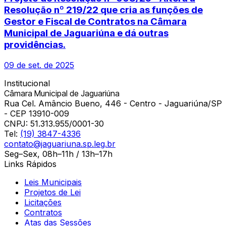
Resolução nº 219/22 que cria as funções de
Gestor e Fiscal de Contratos na Câmara
Municipal de Jaguariúna e dá outras
providências.
09 de set. de 2025
Institucional
Câmara Municipal de Jaguariúna
Rua Cel. Amâncio Bueno, 446 - Centro - Jaguariúna/SP
- CEP 13910-009
CNPJ:
51.313.955/0001-30
Tel:
(19) 3847-4336
contato@jaguariuna.sp.leg.br
Seg–Sex, 08h–11h / 13h–17h
Links Rápidos
Leis Municipais
Projetos de Lei
Licitações
Contratos
Atas das Sessões