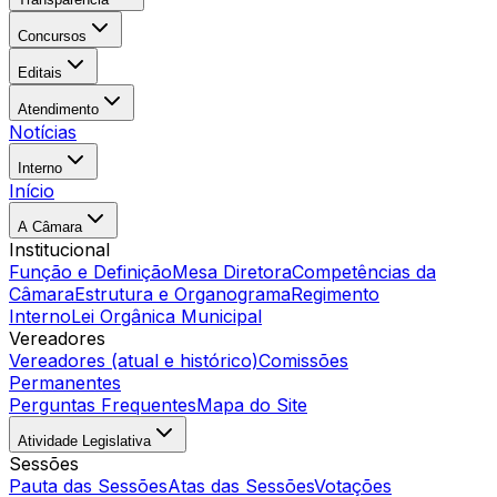
Concursos
Editais
Atendimento
Notícias
Interno
Início
A Câmara
Institucional
Função e Definição
Mesa Diretora
Competências da
Câmara
Estrutura e Organograma
Regimento
Interno
Lei Orgânica Municipal
Vereadores
Vereadores (atual e histórico)
Comissões
Permanentes
Perguntas Frequentes
Mapa do Site
Atividade Legislativa
Sessões
Pauta das Sessões
Atas das Sessões
Votações