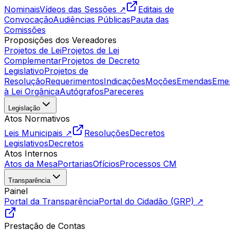
Nominais
Vídeos das Sessões ↗
Editais de
Convocação
Audiências Públicas
Pauta das
Comissões
Proposições dos Vereadores
Projetos de Lei
Projetos de Lei
Complementar
Projetos de Decreto
Legislativo
Projetos de
Resolução
Requerimentos
Indicações
Moções
Emendas
Eme
à Lei Orgânica
Autógrafos
Pareceres
Legislação
Atos Normativos
Leis Municipais ↗
Resoluções
Decretos
Legislativos
Decretos
Atos Internos
Atos da Mesa
Portarias
Ofícios
Processos CM
Transparência
Painel
Portal da Transparência
Portal do Cidadão (GRP) ↗
Prestação de Contas