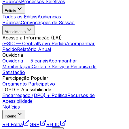
Públicos
Processos Seletivos
Editais
Todos os Editais
Audiências
Públicas
Convocações de Sessão
Atendimento
Acesso à Informação (LAI)
e-SIC — Central
Novo Pedido
Acompanhar
Pedido
Relatório Anual
Ouvidoria
Ouvidoria — 5 canais
Acompanhar
Manifestação
Carta de Serviços
Pesquisa de
Satisfação
Participação Popular
Orçamento Participativo
LGPD + Acessibilidade
Encarregado (DPO) + Política
Recursos de
Acessibilidade
Notícias
Interno
RH Folha
GRP
RH ID