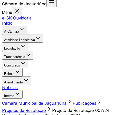
Câmara
de
Jaguariúna
Menu
e-SIC
Ouvidoria
Início
A Câmara
Atividade Legislativa
Legislação
Transparência
Concursos
Editais
Atendimento
Notícias
Interno
Câmara Municipal de Jaguariúna
Publicações
Projetos de Resolução
Projeto de Resolução 007/24