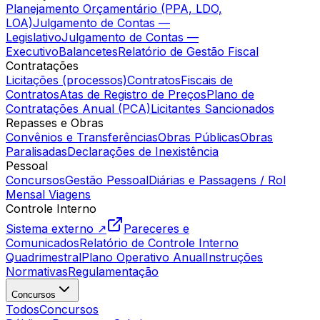
Planejamento Orçamentário (PPA, LDO,
LOA)
Julgamento de Contas —
Legislativo
Julgamento de Contas —
Executivo
Balancetes
Relatório de Gestão Fiscal
Contratações
Licitações (processos)
Contratos
Fiscais de
Contratos
Atas de Registro de Preços
Plano de
Contratações Anual (PCA)
Licitantes Sancionados
Repasses e Obras
Convênios e Transferências
Obras Públicas
Obras
Paralisadas
Declarações de Inexistência
Pessoal
Concursos
Gestão Pessoal
Diárias e Passagens / Rol
Mensal Viagens
Controle Interno
Sistema externo ↗
Pareceres e
Comunicados
Relatório de Controle Interno
Quadrimestral
Plano Operativo Anual
Instruções
Normativas
Regulamentação
Concursos
Todos
Concursos