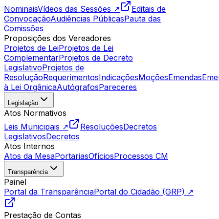
Nominais
Vídeos das Sessões ↗
Editais de
Convocação
Audiências Públicas
Pauta das
Comissões
Proposições dos Vereadores
Projetos de Lei
Projetos de Lei
Complementar
Projetos de Decreto
Legislativo
Projetos de
Resolução
Requerimentos
Indicações
Moções
Emendas
Eme
à Lei Orgânica
Autógrafos
Pareceres
Legislação
Atos Normativos
Leis Municipais ↗
Resoluções
Decretos
Legislativos
Decretos
Atos Internos
Atos da Mesa
Portarias
Ofícios
Processos CM
Transparência
Painel
Portal da Transparência
Portal do Cidadão (GRP) ↗
Prestação de Contas