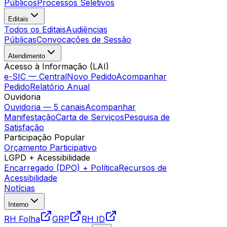
Públicos
Processos Seletivos
Editais
Todos os Editais
Audiências
Públicas
Convocações de Sessão
Atendimento
Acesso à Informação (LAI)
e-SIC — Central
Novo Pedido
Acompanhar
Pedido
Relatório Anual
Ouvidoria
Ouvidoria — 5 canais
Acompanhar
Manifestação
Carta de Serviços
Pesquisa de
Satisfação
Participação Popular
Orçamento Participativo
LGPD + Acessibilidade
Encarregado (DPO) + Política
Recursos de
Acessibilidade
Notícias
Interno
RH Folha
GRP
RH ID