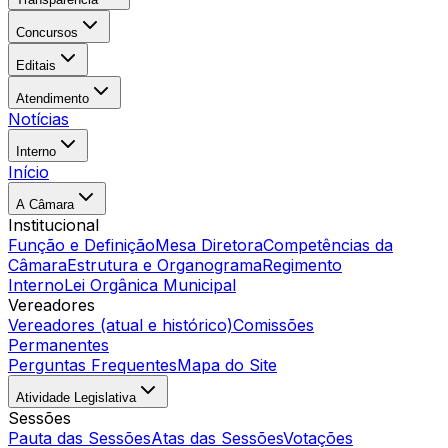
Concursos
Editais
Atendimento
Notícias
Interno
Início
A Câmara
Institucional
Função e Definição
Mesa Diretora
Competências da
Câmara
Estrutura e Organograma
Regimento
Interno
Lei Orgânica Municipal
Vereadores
Vereadores (atual e histórico)
Comissões
Permanentes
Perguntas Frequentes
Mapa do Site
Atividade Legislativa
Sessões
Pauta das Sessões
Atas das Sessões
Votações