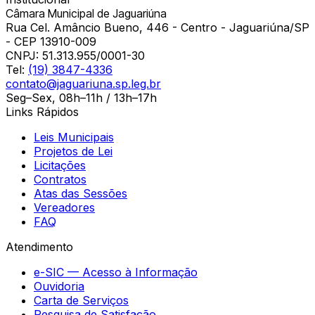
Câmara Municipal de Jaguariúna
Rua Cel. Amâncio Bueno, 446 - Centro - Jaguariúna/SP
- CEP 13910-009
CNPJ:
51.313.955/0001-30
Tel:
(19) 3847-4336
contato@jaguariuna.sp.leg.br
Seg–Sex, 08h–11h / 13h–17h
Links Rápidos
Leis Municipais
Projetos de Lei
Licitações
Contratos
Atas das Sessões
Vereadores
FAQ
Atendimento
e-SIC — Acesso à Informação
Ouvidoria
Carta de Serviços
Pesquisa de Satisfação