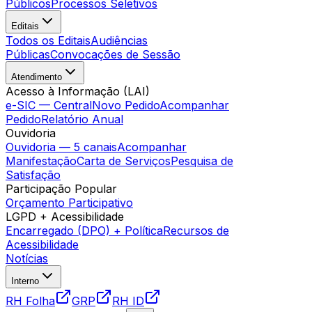
Públicos
Processos Seletivos
Editais
Todos os Editais
Audiências
Públicas
Convocações de Sessão
Atendimento
Acesso à Informação (LAI)
e-SIC — Central
Novo Pedido
Acompanhar
Pedido
Relatório Anual
Ouvidoria
Ouvidoria — 5 canais
Acompanhar
Manifestação
Carta de Serviços
Pesquisa de
Satisfação
Participação Popular
Orçamento Participativo
LGPD + Acessibilidade
Encarregado (DPO) + Política
Recursos de
Acessibilidade
Notícias
Interno
RH Folha
GRP
RH ID