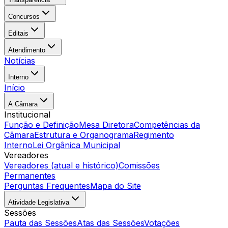
Concursos
Editais
Atendimento
Notícias
Interno
Início
A Câmara
Institucional
Função e Definição
Mesa Diretora
Competências da
Câmara
Estrutura e Organograma
Regimento
Interno
Lei Orgânica Municipal
Vereadores
Vereadores (atual e histórico)
Comissões
Permanentes
Perguntas Frequentes
Mapa do Site
Atividade Legislativa
Sessões
Pauta das Sessões
Atas das Sessões
Votações