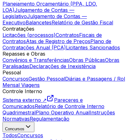
Planejamento Orçamentário (PPA, LDO,
LOA)
Julgamento de Contas —
Legislativo
Julgamento de Contas —
Executivo
Balancetes
Relatório de Gestão Fiscal
Contratações
Licitações (processos)
Contratos
Fiscais de
Contratos
Atas de Registro de Preços
Plano de
Contratações Anual (PCA)
Licitantes Sancionados
Repasses e Obras
Convênios e Transferências
Obras Públicas
Obras
Paralisadas
Declarações de Inexistência
Pessoal
Concursos
Gestão Pessoal
Diárias e Passagens / Rol
Mensal Viagens
Controle Interno
Sistema externo ↗
Pareceres e
Comunicados
Relatório de Controle Interno
Quadrimestral
Plano Operativo Anual
Instruções
Normativas
Regulamentação
Concursos
Todos
Concursos