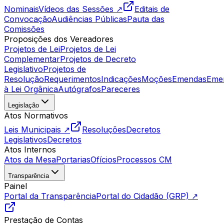
Nominais
Vídeos das Sessões ↗
Editais de
Convocação
Audiências Públicas
Pauta das
Comissões
Proposições dos Vereadores
Projetos de Lei
Projetos de Lei
Complementar
Projetos de Decreto
Legislativo
Projetos de
Resolução
Requerimentos
Indicações
Moções
Emendas
Eme
à Lei Orgânica
Autógrafos
Pareceres
Legislação
Atos Normativos
Leis Municipais ↗
Resoluções
Decretos
Legislativos
Decretos
Atos Internos
Atos da Mesa
Portarias
Ofícios
Processos CM
Transparência
Painel
Portal da Transparência
Portal do Cidadão (GRP) ↗
Prestação de Contas