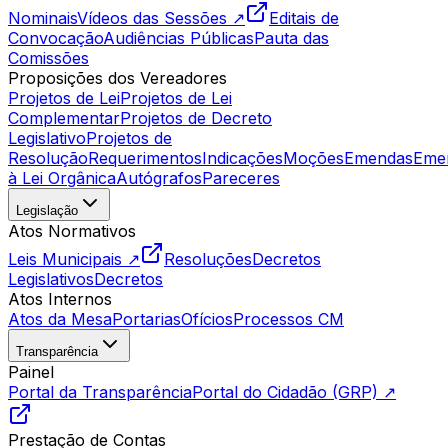
Nominais
Vídeos das Sessões ↗
Editais de
Convocação
Audiências Públicas
Pauta das
Comissões
Proposições dos Vereadores
Projetos de Lei
Projetos de Lei
Complementar
Projetos de Decreto
Legislativo
Projetos de
Resolução
Requerimentos
Indicações
Moções
Emendas
Eme
à Lei Orgânica
Autógrafos
Pareceres
Legislação
Atos Normativos
Leis Municipais ↗
Resoluções
Decretos
Legislativos
Decretos
Atos Internos
Atos da Mesa
Portarias
Ofícios
Processos CM
Transparência
Painel
Portal da Transparência
Portal do Cidadão (GRP) ↗
Prestação de Contas