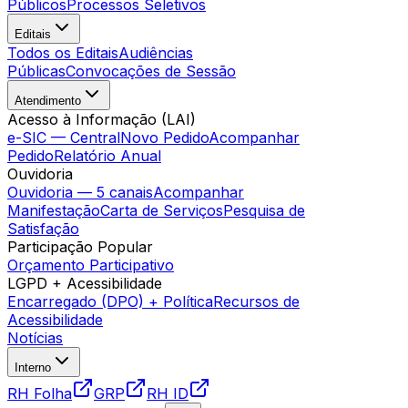
Públicos
Processos Seletivos
Editais
Todos os Editais
Audiências
Públicas
Convocações de Sessão
Atendimento
Acesso à Informação (LAI)
e-SIC — Central
Novo Pedido
Acompanhar
Pedido
Relatório Anual
Ouvidoria
Ouvidoria — 5 canais
Acompanhar
Manifestação
Carta de Serviços
Pesquisa de
Satisfação
Participação Popular
Orçamento Participativo
LGPD + Acessibilidade
Encarregado (DPO) + Política
Recursos de
Acessibilidade
Notícias
Interno
RH Folha
GRP
RH ID