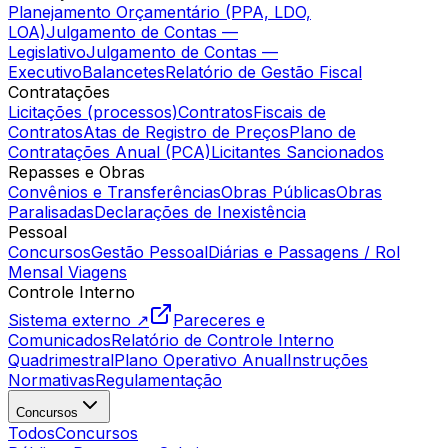
Planejamento Orçamentário (PPA, LDO,
LOA)
Julgamento de Contas —
Legislativo
Julgamento de Contas —
Executivo
Balancetes
Relatório de Gestão Fiscal
Contratações
Licitações (processos)
Contratos
Fiscais de
Contratos
Atas de Registro de Preços
Plano de
Contratações Anual (PCA)
Licitantes Sancionados
Repasses e Obras
Convênios e Transferências
Obras Públicas
Obras
Paralisadas
Declarações de Inexistência
Pessoal
Concursos
Gestão Pessoal
Diárias e Passagens / Rol
Mensal Viagens
Controle Interno
Sistema externo ↗
Pareceres e
Comunicados
Relatório de Controle Interno
Quadrimestral
Plano Operativo Anual
Instruções
Normativas
Regulamentação
Concursos
Todos
Concursos