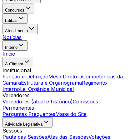
Concursos
Editais
Atendimento
Notícias
Interno
Início
A Câmara
Institucional
Função e Definição
Mesa Diretora
Competências da
Câmara
Estrutura e Organograma
Regimento
Interno
Lei Orgânica Municipal
Vereadores
Vereadores (atual e histórico)
Comissões
Permanentes
Perguntas Frequentes
Mapa do Site
Atividade Legislativa
Sessões
Pauta das Sessões
Atas das Sessões
Votações