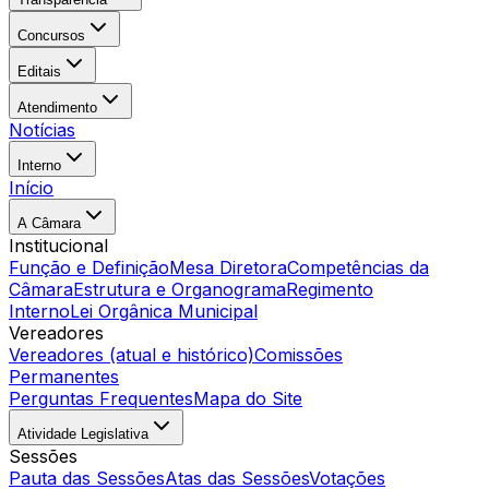
Concursos
Editais
Atendimento
Notícias
Interno
Início
A Câmara
Institucional
Função e Definição
Mesa Diretora
Competências da
Câmara
Estrutura e Organograma
Regimento
Interno
Lei Orgânica Municipal
Vereadores
Vereadores (atual e histórico)
Comissões
Permanentes
Perguntas Frequentes
Mapa do Site
Atividade Legislativa
Sessões
Pauta das Sessões
Atas das Sessões
Votações