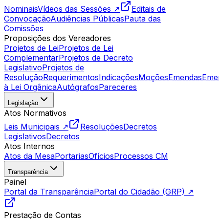
Nominais
Vídeos das Sessões ↗
Editais de
Convocação
Audiências Públicas
Pauta das
Comissões
Proposições dos Vereadores
Projetos de Lei
Projetos de Lei
Complementar
Projetos de Decreto
Legislativo
Projetos de
Resolução
Requerimentos
Indicações
Moções
Emendas
Eme
à Lei Orgânica
Autógrafos
Pareceres
Legislação
Atos Normativos
Leis Municipais ↗
Resoluções
Decretos
Legislativos
Decretos
Atos Internos
Atos da Mesa
Portarias
Ofícios
Processos CM
Transparência
Painel
Portal da Transparência
Portal do Cidadão (GRP) ↗
Prestação de Contas