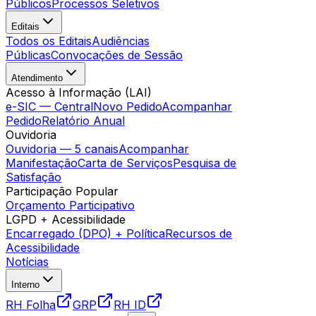
Públicos
Processos Seletivos
Editais
Todos os Editais
Audiências
Públicas
Convocações de Sessão
Atendimento
Acesso à Informação (LAI)
e-SIC — Central
Novo Pedido
Acompanhar
Pedido
Relatório Anual
Ouvidoria
Ouvidoria — 5 canais
Acompanhar
Manifestação
Carta de Serviços
Pesquisa de
Satisfação
Participação Popular
Orçamento Participativo
LGPD + Acessibilidade
Encarregado (DPO) + Política
Recursos de
Acessibilidade
Notícias
Interno
RH Folha
GRP
RH ID