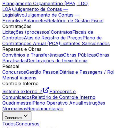
Planejamento Orçamentário (PPA, LDO,
LOA)
Julgamento de Contas —
Legislativo
Julgamento de Contas —
Executivo
Balancetes
Relatório de Gestão Fiscal
Contratações
Licitações (processos)
Contratos
Fiscais de
Contratos
Atas de Registro de Preços
Plano de
Contratações Anual (PCA)
Licitantes Sancionados
Repasses e Obras
Convênios e Transferências
Obras Públicas
Obras
Paralisadas
Declarações de Inexistência
Pessoal
Concursos
Gestão Pessoal
Diárias e Passagens / Rol
Mensal Viagens
Controle Interno
Sistema externo ↗
Pareceres e
Comunicados
Relatório de Controle Interno
Quadrimestral
Plano Operativo Anual
Instruções
Normativas
Regulamentação
Concursos
Todos
Concursos