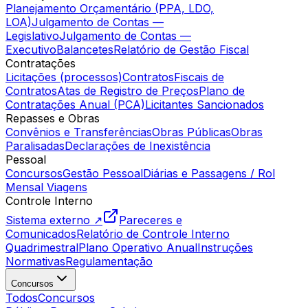
Planejamento Orçamentário (PPA, LDO,
LOA)
Julgamento de Contas —
Legislativo
Julgamento de Contas —
Executivo
Balancetes
Relatório de Gestão Fiscal
Contratações
Licitações (processos)
Contratos
Fiscais de
Contratos
Atas de Registro de Preços
Plano de
Contratações Anual (PCA)
Licitantes Sancionados
Repasses e Obras
Convênios e Transferências
Obras Públicas
Obras
Paralisadas
Declarações de Inexistência
Pessoal
Concursos
Gestão Pessoal
Diárias e Passagens / Rol
Mensal Viagens
Controle Interno
Sistema externo ↗
Pareceres e
Comunicados
Relatório de Controle Interno
Quadrimestral
Plano Operativo Anual
Instruções
Normativas
Regulamentação
Concursos
Todos
Concursos