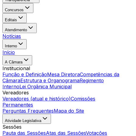
Concursos
Editais
Atendimento
Notícias
Interno
Início
A Câmara
Institucional
Função e Definição
Mesa Diretora
Competências da
Câmara
Estrutura e Organograma
Regimento
Interno
Lei Orgânica Municipal
Vereadores
Vereadores (atual e histórico)
Comissões
Permanentes
Perguntas Frequentes
Mapa do Site
Atividade Legislativa
Sessões
Pauta das Sessões
Atas das Sessões
Votações