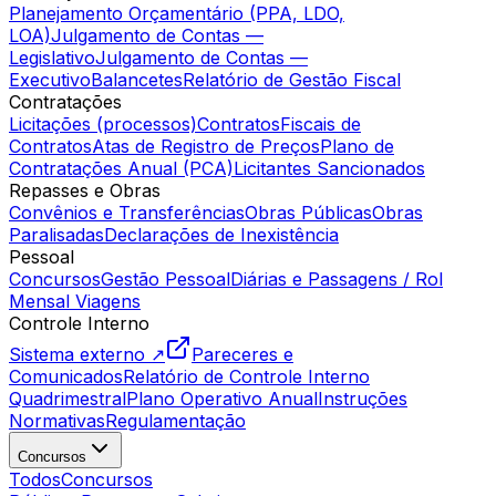
Planejamento Orçamentário (PPA, LDO,
LOA)
Julgamento de Contas —
Legislativo
Julgamento de Contas —
Executivo
Balancetes
Relatório de Gestão Fiscal
Contratações
Licitações (processos)
Contratos
Fiscais de
Contratos
Atas de Registro de Preços
Plano de
Contratações Anual (PCA)
Licitantes Sancionados
Repasses e Obras
Convênios e Transferências
Obras Públicas
Obras
Paralisadas
Declarações de Inexistência
Pessoal
Concursos
Gestão Pessoal
Diárias e Passagens / Rol
Mensal Viagens
Controle Interno
Sistema externo ↗
Pareceres e
Comunicados
Relatório de Controle Interno
Quadrimestral
Plano Operativo Anual
Instruções
Normativas
Regulamentação
Concursos
Todos
Concursos