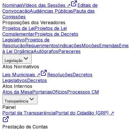
Nominais
Vídeos das Sessões ↗
Editais de
Convocação
Audiências Públicas
Pauta das
Comissões
Proposições dos Vereadores
Projetos de Lei
Projetos de Lei
Complementar
Projetos de Decreto
Legislativo
Projetos de
Resolução
Requerimentos
Indicações
Moções
Emendas
Eme
à Lei Orgânica
Autógrafos
Pareceres
Legislação
Atos Normativos
Leis Municipais ↗
Resoluções
Decretos
Legislativos
Decretos
Atos Internos
Atos da Mesa
Portarias
Ofícios
Processos CM
Transparência
Painel
Portal da Transparência
Portal do Cidadão (GRP) ↗
Prestação de Contas