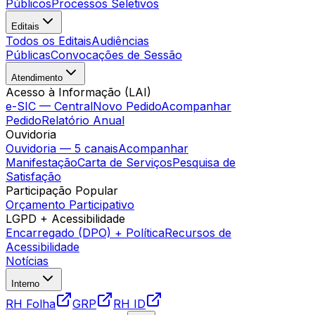
Públicos
Processos Seletivos
Editais
Todos os Editais
Audiências
Públicas
Convocações de Sessão
Atendimento
Acesso à Informação (LAI)
e-SIC — Central
Novo Pedido
Acompanhar
Pedido
Relatório Anual
Ouvidoria
Ouvidoria — 5 canais
Acompanhar
Manifestação
Carta de Serviços
Pesquisa de
Satisfação
Participação Popular
Orçamento Participativo
LGPD + Acessibilidade
Encarregado (DPO) + Política
Recursos de
Acessibilidade
Notícias
Interno
RH Folha
GRP
RH ID