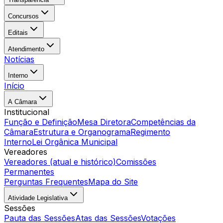
Concursos
Editais
Atendimento
Notícias
Interno
Início
A Câmara
Institucional
Função e Definição
Mesa Diretora
Competências da
Câmara
Estrutura e Organograma
Regimento
Interno
Lei Orgânica Municipal
Vereadores
Vereadores (atual e histórico)
Comissões
Permanentes
Perguntas Frequentes
Mapa do Site
Atividade Legislativa
Sessões
Pauta das Sessões
Atas das Sessões
Votações