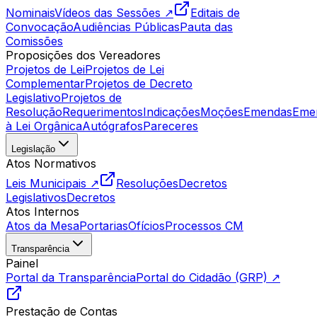
Nominais
Vídeos das Sessões ↗
Editais de
Convocação
Audiências Públicas
Pauta das
Comissões
Proposições dos Vereadores
Projetos de Lei
Projetos de Lei
Complementar
Projetos de Decreto
Legislativo
Projetos de
Resolução
Requerimentos
Indicações
Moções
Emendas
Eme
à Lei Orgânica
Autógrafos
Pareceres
Legislação
Atos Normativos
Leis Municipais ↗
Resoluções
Decretos
Legislativos
Decretos
Atos Internos
Atos da Mesa
Portarias
Ofícios
Processos CM
Transparência
Painel
Portal da Transparência
Portal do Cidadão (GRP) ↗
Prestação de Contas