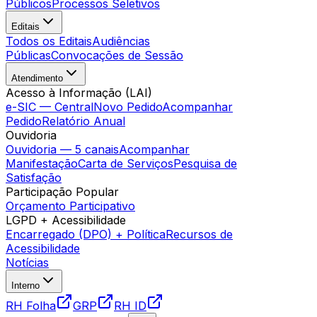
Públicos
Processos Seletivos
Editais
Todos os Editais
Audiências
Públicas
Convocações de Sessão
Atendimento
Acesso à Informação (LAI)
e-SIC — Central
Novo Pedido
Acompanhar
Pedido
Relatório Anual
Ouvidoria
Ouvidoria — 5 canais
Acompanhar
Manifestação
Carta de Serviços
Pesquisa de
Satisfação
Participação Popular
Orçamento Participativo
LGPD + Acessibilidade
Encarregado (DPO) + Política
Recursos de
Acessibilidade
Notícias
Interno
RH Folha
GRP
RH ID