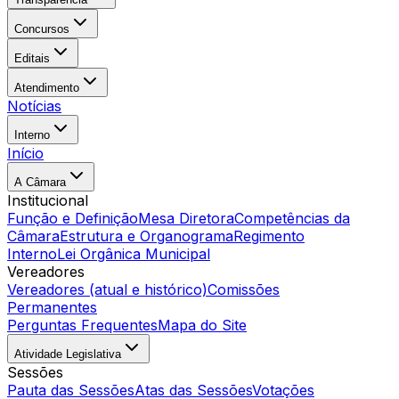
Concursos
Editais
Atendimento
Notícias
Interno
Início
A Câmara
Institucional
Função e Definição
Mesa Diretora
Competências da
Câmara
Estrutura e Organograma
Regimento
Interno
Lei Orgânica Municipal
Vereadores
Vereadores (atual e histórico)
Comissões
Permanentes
Perguntas Frequentes
Mapa do Site
Atividade Legislativa
Sessões
Pauta das Sessões
Atas das Sessões
Votações