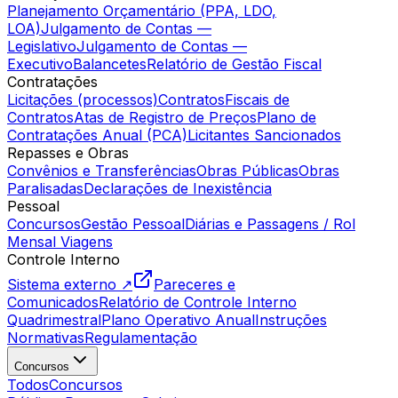
Planejamento Orçamentário (PPA, LDO,
LOA)
Julgamento de Contas —
Legislativo
Julgamento de Contas —
Executivo
Balancetes
Relatório de Gestão Fiscal
Contratações
Licitações (processos)
Contratos
Fiscais de
Contratos
Atas de Registro de Preços
Plano de
Contratações Anual (PCA)
Licitantes Sancionados
Repasses e Obras
Convênios e Transferências
Obras Públicas
Obras
Paralisadas
Declarações de Inexistência
Pessoal
Concursos
Gestão Pessoal
Diárias e Passagens / Rol
Mensal Viagens
Controle Interno
Sistema externo ↗
Pareceres e
Comunicados
Relatório de Controle Interno
Quadrimestral
Plano Operativo Anual
Instruções
Normativas
Regulamentação
Concursos
Todos
Concursos