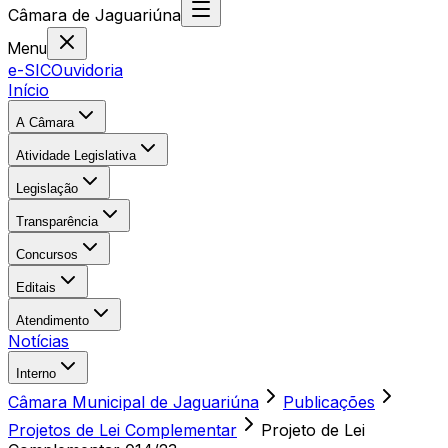
Câmara
de
Jaguariúna
Menu
e-SIC
Ouvidoria
Início
A Câmara
Atividade Legislativa
Legislação
Transparência
Concursos
Editais
Atendimento
Notícias
Interno
Câmara Municipal de Jaguariúna
Publicações
Projetos de Lei Complementar
Projeto de Lei