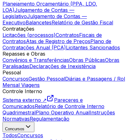
Planejamento Orçamentário (PPA, LDO,
LOA)
Julgamento de Contas —
Legislativo
Julgamento de Contas —
Executivo
Balancetes
Relatório de Gestão Fiscal
Contratações
Licitações (processos)
Contratos
Fiscais de
Contratos
Atas de Registro de Preços
Plano de
Contratações Anual (PCA)
Licitantes Sancionados
Repasses e Obras
Convênios e Transferências
Obras Públicas
Obras
Paralisadas
Declarações de Inexistência
Pessoal
Concursos
Gestão Pessoal
Diárias e Passagens / Rol
Mensal Viagens
Controle Interno
Sistema externo ↗
Pareceres e
Comunicados
Relatório de Controle Interno
Quadrimestral
Plano Operativo Anual
Instruções
Normativas
Regulamentação
Concursos
Todos
Concursos