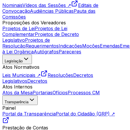
Nominais
Vídeos das Sessões ↗
Editais de
Convocação
Audiências Públicas
Pauta das
Comissões
Proposições dos Vereadores
Projetos de Lei
Projetos de Lei
Complementar
Projetos de Decreto
Legislativo
Projetos de
Resolução
Requerimentos
Indicações
Moções
Emendas
Eme
à Lei Orgânica
Autógrafos
Pareceres
Legislação
Atos Normativos
Leis Municipais ↗
Resoluções
Decretos
Legislativos
Decretos
Atos Internos
Atos da Mesa
Portarias
Ofícios
Processos CM
Transparência
Painel
Portal da Transparência
Portal do Cidadão (GRP) ↗
Prestação de Contas