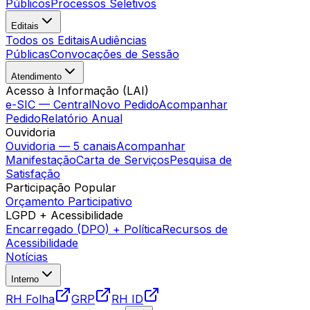
Públicos
Processos Seletivos
Editais
Todos os Editais
Audiências
Públicas
Convocações de Sessão
Atendimento
Acesso à Informação (LAI)
e-SIC — Central
Novo Pedido
Acompanhar
Pedido
Relatório Anual
Ouvidoria
Ouvidoria — 5 canais
Acompanhar
Manifestação
Carta de Serviços
Pesquisa de
Satisfação
Participação Popular
Orçamento Participativo
LGPD + Acessibilidade
Encarregado (DPO) + Política
Recursos de
Acessibilidade
Notícias
Interno
RH Folha
GRP
RH ID