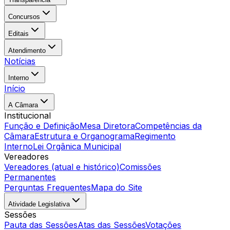
Concursos
Editais
Atendimento
Notícias
Interno
Início
A Câmara
Institucional
Função e Definição
Mesa Diretora
Competências da
Câmara
Estrutura e Organograma
Regimento
Interno
Lei Orgânica Municipal
Vereadores
Vereadores (atual e histórico)
Comissões
Permanentes
Perguntas Frequentes
Mapa do Site
Atividade Legislativa
Sessões
Pauta das Sessões
Atas das Sessões
Votações