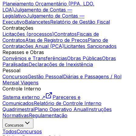
Planejamento Orçamentário (PPA, LDO,
LOA)
Julgamento de Contas —
Legislativo
Julgamento de Contas —
Executivo
Balancetes
Relatório de Gestão Fiscal
Contratações
Licitações (processos)
Contratos
Fiscais de
Contratos
Atas de Registro de Preços
Plano de
Contratações Anual (PCA)
Licitantes Sancionados
Repasses e Obras
Convênios e Transferências
Obras Públicas
Obras
Paralisadas
Declarações de Inexistência
Pessoal
Concursos
Gestão Pessoal
Diárias e Passagens / Rol
Mensal Viagens
Controle Interno
Sistema externo ↗
Pareceres e
Comunicados
Relatório de Controle Interno
Quadrimestral
Plano Operativo Anual
Instruções
Normativas
Regulamentação
Concursos
Todos
Concursos