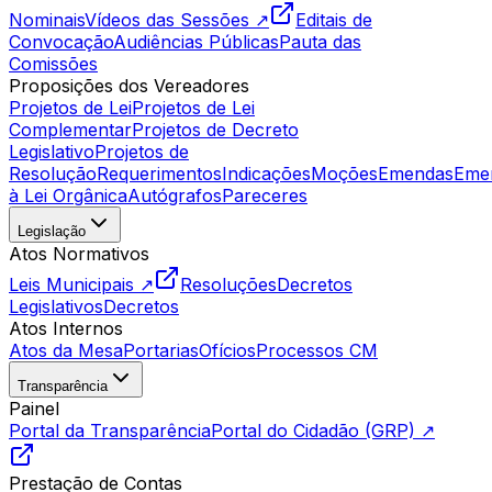
Nominais
Vídeos das Sessões ↗
Editais de
Convocação
Audiências Públicas
Pauta das
Comissões
Proposições dos Vereadores
Projetos de Lei
Projetos de Lei
Complementar
Projetos de Decreto
Legislativo
Projetos de
Resolução
Requerimentos
Indicações
Moções
Emendas
Eme
à Lei Orgânica
Autógrafos
Pareceres
Legislação
Atos Normativos
Leis Municipais ↗
Resoluções
Decretos
Legislativos
Decretos
Atos Internos
Atos da Mesa
Portarias
Ofícios
Processos CM
Transparência
Painel
Portal da Transparência
Portal do Cidadão (GRP) ↗
Prestação de Contas