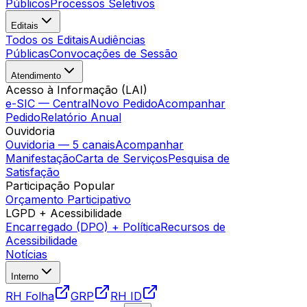
Públicos
Processos Seletivos
Editais
Todos os Editais
Audiências
Públicas
Convocações de Sessão
Atendimento
Acesso à Informação (LAI)
e-SIC — Central
Novo Pedido
Acompanhar
Pedido
Relatório Anual
Ouvidoria
Ouvidoria — 5 canais
Acompanhar
Manifestação
Carta de Serviços
Pesquisa de
Satisfação
Participação Popular
Orçamento Participativo
LGPD + Acessibilidade
Encarregado (DPO) + Política
Recursos de
Acessibilidade
Notícias
Interno
RH Folha
GRP
RH ID