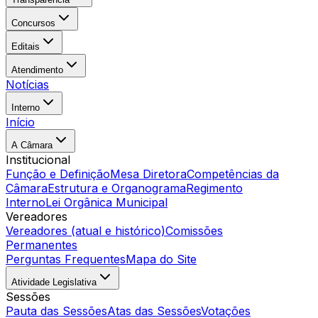
Concursos
Editais
Atendimento
Notícias
Interno
Início
A Câmara
Institucional
Função e Definição
Mesa Diretora
Competências da
Câmara
Estrutura e Organograma
Regimento
Interno
Lei Orgânica Municipal
Vereadores
Vereadores (atual e histórico)
Comissões
Permanentes
Perguntas Frequentes
Mapa do Site
Atividade Legislativa
Sessões
Pauta das Sessões
Atas das Sessões
Votações