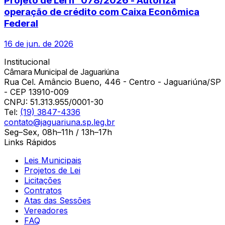
Projeto de Lei nº 078/2026 - Autoriza
operação de crédito com Caixa Econômica
Federal
16 de jun. de 2026
Institucional
Câmara Municipal de Jaguariúna
Rua Cel. Amâncio Bueno, 446 - Centro - Jaguariúna/SP
- CEP 13910-009
CNPJ:
51.313.955/0001-30
Tel:
(19) 3847-4336
contato@jaguariuna.sp.leg.br
Seg–Sex, 08h–11h / 13h–17h
Links Rápidos
Leis Municipais
Projetos de Lei
Licitações
Contratos
Atas das Sessões
Vereadores
FAQ