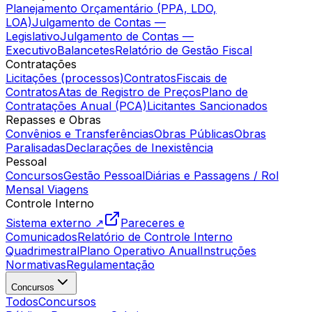
Planejamento Orçamentário (PPA, LDO,
LOA)
Julgamento de Contas —
Legislativo
Julgamento de Contas —
Executivo
Balancetes
Relatório de Gestão Fiscal
Contratações
Licitações (processos)
Contratos
Fiscais de
Contratos
Atas de Registro de Preços
Plano de
Contratações Anual (PCA)
Licitantes Sancionados
Repasses e Obras
Convênios e Transferências
Obras Públicas
Obras
Paralisadas
Declarações de Inexistência
Pessoal
Concursos
Gestão Pessoal
Diárias e Passagens / Rol
Mensal Viagens
Controle Interno
Sistema externo ↗
Pareceres e
Comunicados
Relatório de Controle Interno
Quadrimestral
Plano Operativo Anual
Instruções
Normativas
Regulamentação
Concursos
Todos
Concursos