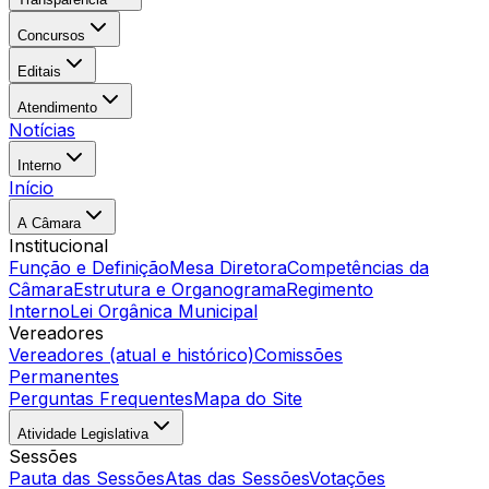
Concursos
Editais
Atendimento
Notícias
Interno
Início
A Câmara
Institucional
Função e Definição
Mesa Diretora
Competências da
Câmara
Estrutura e Organograma
Regimento
Interno
Lei Orgânica Municipal
Vereadores
Vereadores (atual e histórico)
Comissões
Permanentes
Perguntas Frequentes
Mapa do Site
Atividade Legislativa
Sessões
Pauta das Sessões
Atas das Sessões
Votações