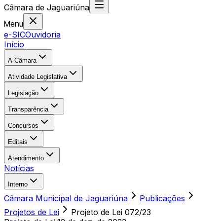
Câmara
de
Jaguariúna
Menu
e-SIC
Ouvidoria
Início
A Câmara
Atividade Legislativa
Legislação
Transparência
Concursos
Editais
Atendimento
Notícias
Interno
Câmara Municipal de Jaguariúna
Publicações
Projetos de Lei
Projeto de Lei 072/23