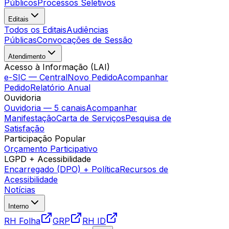
Públicos
Processos Seletivos
Editais
Todos os Editais
Audiências
Públicas
Convocações de Sessão
Atendimento
Acesso à Informação (LAI)
e-SIC — Central
Novo Pedido
Acompanhar
Pedido
Relatório Anual
Ouvidoria
Ouvidoria — 5 canais
Acompanhar
Manifestação
Carta de Serviços
Pesquisa de
Satisfação
Participação Popular
Orçamento Participativo
LGPD + Acessibilidade
Encarregado (DPO) + Política
Recursos de
Acessibilidade
Notícias
Interno
RH Folha
GRP
RH ID