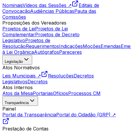
Nominais
Vídeos das Sessões ↗
Editais de
Convocação
Audiências Públicas
Pauta das
Comissões
Proposições dos Vereadores
Projetos de Lei
Projetos de Lei
Complementar
Projetos de Decreto
Legislativo
Projetos de
Resolução
Requerimentos
Indicações
Moções
Emendas
Eme
à Lei Orgânica
Autógrafos
Pareceres
Legislação
Atos Normativos
Leis Municipais ↗
Resoluções
Decretos
Legislativos
Decretos
Atos Internos
Atos da Mesa
Portarias
Ofícios
Processos CM
Transparência
Painel
Portal da Transparência
Portal do Cidadão (GRP) ↗
Prestação de Contas