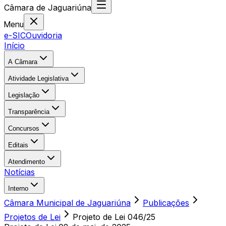
Câmara
de
Jaguariúna
Menu
e-SIC
Ouvidoria
Início
A Câmara
Atividade Legislativa
Legislação
Transparência
Concursos
Editais
Atendimento
Notícias
Interno
Câmara Municipal de Jaguariúna
Publicações
Projetos de Lei
Projeto de Lei 046/25