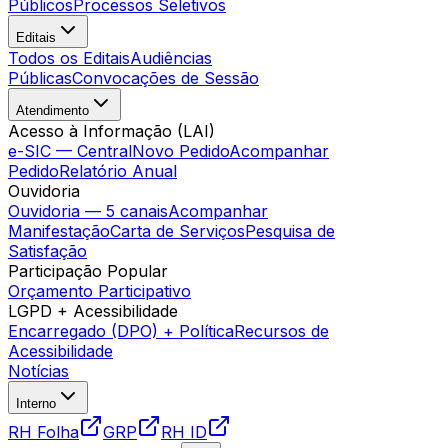
Públicos
Processos Seletivos
Editais
Todos os Editais
Audiências
Públicas
Convocações de Sessão
Atendimento
Acesso à Informação (LAI)
e-SIC — Central
Novo Pedido
Acompanhar
Pedido
Relatório Anual
Ouvidoria
Ouvidoria — 5 canais
Acompanhar
Manifestação
Carta de Serviços
Pesquisa de
Satisfação
Participação Popular
Orçamento Participativo
LGPD + Acessibilidade
Encarregado (DPO) + Política
Recursos de
Acessibilidade
Notícias
Interno
RH Folha
GRP
RH ID