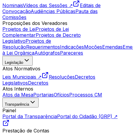
Nominais
Vídeos das Sessões ↗
Editais de
Convocação
Audiências Públicas
Pauta das
Comissões
Proposições dos Vereadores
Projetos de Lei
Projetos de Lei
Complementar
Projetos de Decreto
Legislativo
Projetos de
Resolução
Requerimentos
Indicações
Moções
Emendas
Eme
à Lei Orgânica
Autógrafos
Pareceres
Legislação
Atos Normativos
Leis Municipais ↗
Resoluções
Decretos
Legislativos
Decretos
Atos Internos
Atos da Mesa
Portarias
Ofícios
Processos CM
Transparência
Painel
Portal da Transparência
Portal do Cidadão (GRP) ↗
Prestação de Contas