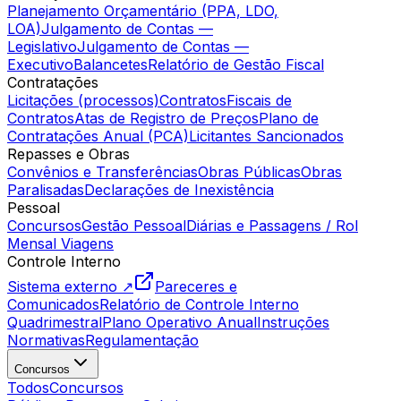
Planejamento Orçamentário (PPA, LDO,
LOA)
Julgamento de Contas —
Legislativo
Julgamento de Contas —
Executivo
Balancetes
Relatório de Gestão Fiscal
Contratações
Licitações (processos)
Contratos
Fiscais de
Contratos
Atas de Registro de Preços
Plano de
Contratações Anual (PCA)
Licitantes Sancionados
Repasses e Obras
Convênios e Transferências
Obras Públicas
Obras
Paralisadas
Declarações de Inexistência
Pessoal
Concursos
Gestão Pessoal
Diárias e Passagens / Rol
Mensal Viagens
Controle Interno
Sistema externo ↗
Pareceres e
Comunicados
Relatório de Controle Interno
Quadrimestral
Plano Operativo Anual
Instruções
Normativas
Regulamentação
Concursos
Todos
Concursos