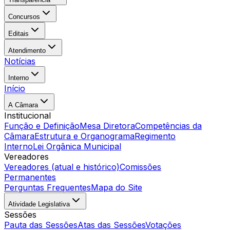
Concursos
Editais
Atendimento
Notícias
Interno
Início
A Câmara
Institucional
Função e Definição
Mesa Diretora
Competências da
Câmara
Estrutura e Organograma
Regimento
Interno
Lei Orgânica Municipal
Vereadores
Vereadores (atual e histórico)
Comissões
Permanentes
Perguntas Frequentes
Mapa do Site
Atividade Legislativa
Sessões
Pauta das Sessões
Atas das Sessões
Votações