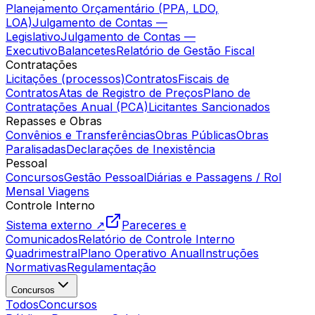
Planejamento Orçamentário (PPA, LDO,
LOA)
Julgamento de Contas —
Legislativo
Julgamento de Contas —
Executivo
Balancetes
Relatório de Gestão Fiscal
Contratações
Licitações (processos)
Contratos
Fiscais de
Contratos
Atas de Registro de Preços
Plano de
Contratações Anual (PCA)
Licitantes Sancionados
Repasses e Obras
Convênios e Transferências
Obras Públicas
Obras
Paralisadas
Declarações de Inexistência
Pessoal
Concursos
Gestão Pessoal
Diárias e Passagens / Rol
Mensal Viagens
Controle Interno
Sistema externo ↗
Pareceres e
Comunicados
Relatório de Controle Interno
Quadrimestral
Plano Operativo Anual
Instruções
Normativas
Regulamentação
Concursos
Todos
Concursos