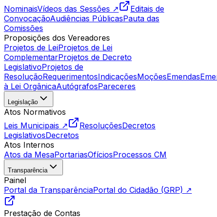
Nominais
Vídeos das Sessões ↗
Editais de
Convocação
Audiências Públicas
Pauta das
Comissões
Proposições dos Vereadores
Projetos de Lei
Projetos de Lei
Complementar
Projetos de Decreto
Legislativo
Projetos de
Resolução
Requerimentos
Indicações
Moções
Emendas
Eme
à Lei Orgânica
Autógrafos
Pareceres
Legislação
Atos Normativos
Leis Municipais ↗
Resoluções
Decretos
Legislativos
Decretos
Atos Internos
Atos da Mesa
Portarias
Ofícios
Processos CM
Transparência
Painel
Portal da Transparência
Portal do Cidadão (GRP) ↗
Prestação de Contas