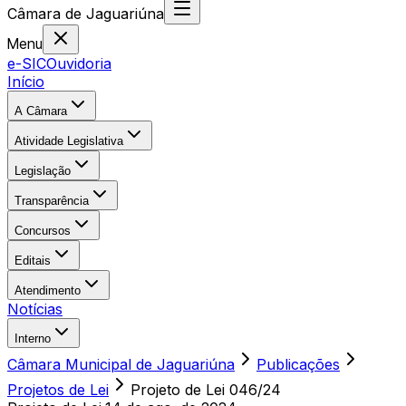
Câmara
de
Jaguariúna
Menu
e-SIC
Ouvidoria
Início
A Câmara
Atividade Legislativa
Legislação
Transparência
Concursos
Editais
Atendimento
Notícias
Interno
Câmara Municipal de Jaguariúna
Publicações
Projetos de Lei
Projeto de Lei 046/24