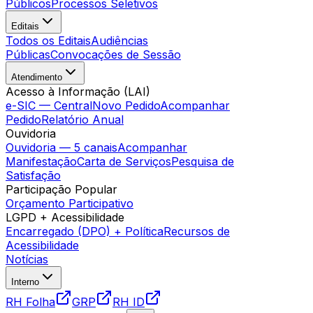
Públicos
Processos Seletivos
Editais
Todos os Editais
Audiências
Públicas
Convocações de Sessão
Atendimento
Acesso à Informação (LAI)
e-SIC — Central
Novo Pedido
Acompanhar
Pedido
Relatório Anual
Ouvidoria
Ouvidoria — 5 canais
Acompanhar
Manifestação
Carta de Serviços
Pesquisa de
Satisfação
Participação Popular
Orçamento Participativo
LGPD + Acessibilidade
Encarregado (DPO) + Política
Recursos de
Acessibilidade
Notícias
Interno
RH Folha
GRP
RH ID