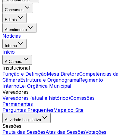
Concursos
Editais
Atendimento
Notícias
Interno
Início
A Câmara
Institucional
Função e Definição
Mesa Diretora
Competências da
Câmara
Estrutura e Organograma
Regimento
Interno
Lei Orgânica Municipal
Vereadores
Vereadores (atual e histórico)
Comissões
Permanentes
Perguntas Frequentes
Mapa do Site
Atividade Legislativa
Sessões
Pauta das Sessões
Atas das Sessões
Votações