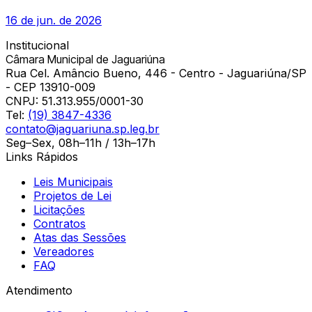
16 de jun. de 2026
Institucional
Câmara Municipal de Jaguariúna
Rua Cel. Amâncio Bueno, 446 - Centro - Jaguariúna/SP
- CEP 13910-009
CNPJ:
51.313.955/0001-30
Tel:
(19) 3847-4336
contato@jaguariuna.sp.leg.br
Seg–Sex, 08h–11h / 13h–17h
Links Rápidos
Leis Municipais
Projetos de Lei
Licitações
Contratos
Atas das Sessões
Vereadores
FAQ
Atendimento