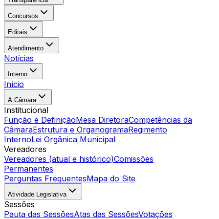
Concursos
Editais
Atendimento
Notícias
Interno
Início
A Câmara
Institucional
Função e Definição
Mesa Diretora
Competências da
Câmara
Estrutura e Organograma
Regimento
Interno
Lei Orgânica Municipal
Vereadores
Vereadores (atual e histórico)
Comissões
Permanentes
Perguntas Frequentes
Mapa do Site
Atividade Legislativa
Sessões
Pauta das Sessões
Atas das Sessões
Votações