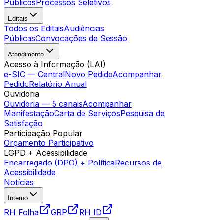
Públicos
Processos Seletivos
Editais
Todos os Editais
Audiências
Públicas
Convocações de Sessão
Atendimento
Acesso à Informação (LAI)
e-SIC — Central
Novo Pedido
Acompanhar
Pedido
Relatório Anual
Ouvidoria
Ouvidoria — 5 canais
Acompanhar
Manifestação
Carta de Serviços
Pesquisa de
Satisfação
Participação Popular
Orçamento Participativo
LGPD + Acessibilidade
Encarregado (DPO) + Política
Recursos de
Acessibilidade
Notícias
Interno
RH Folha
GRP
RH ID