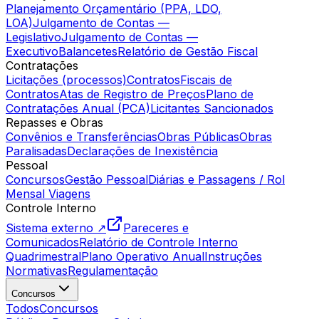
Planejamento Orçamentário (PPA, LDO,
LOA)
Julgamento de Contas —
Legislativo
Julgamento de Contas —
Executivo
Balancetes
Relatório de Gestão Fiscal
Contratações
Licitações (processos)
Contratos
Fiscais de
Contratos
Atas de Registro de Preços
Plano de
Contratações Anual (PCA)
Licitantes Sancionados
Repasses e Obras
Convênios e Transferências
Obras Públicas
Obras
Paralisadas
Declarações de Inexistência
Pessoal
Concursos
Gestão Pessoal
Diárias e Passagens / Rol
Mensal Viagens
Controle Interno
Sistema externo ↗
Pareceres e
Comunicados
Relatório de Controle Interno
Quadrimestral
Plano Operativo Anual
Instruções
Normativas
Regulamentação
Concursos
Todos
Concursos