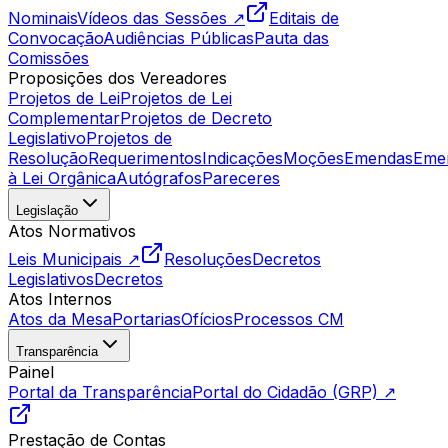
Nominais
Vídeos das Sessões ↗
Editais de
Convocação
Audiências Públicas
Pauta das
Comissões
Proposições dos Vereadores
Projetos de Lei
Projetos de Lei
Complementar
Projetos de Decreto
Legislativo
Projetos de
Resolução
Requerimentos
Indicações
Moções
Emendas
Eme
à Lei Orgânica
Autógrafos
Pareceres
Legislação
Atos Normativos
Leis Municipais ↗
Resoluções
Decretos
Legislativos
Decretos
Atos Internos
Atos da Mesa
Portarias
Ofícios
Processos CM
Transparência
Painel
Portal da Transparência
Portal do Cidadão (GRP) ↗
Prestação de Contas