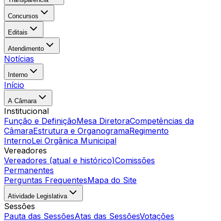
Concursos
Editais
Atendimento
Notícias
Interno
Início
A Câmara
Institucional
Função e Definição
Mesa Diretora
Competências da
Câmara
Estrutura e Organograma
Regimento
Interno
Lei Orgânica Municipal
Vereadores
Vereadores (atual e histórico)
Comissões
Permanentes
Perguntas Frequentes
Mapa do Site
Atividade Legislativa
Sessões
Pauta das Sessões
Atas das Sessões
Votações