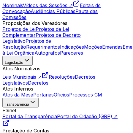
Nominais
Vídeos das Sessões ↗
Editais de
Convocação
Audiências Públicas
Pauta das
Comissões
Proposições dos Vereadores
Projetos de Lei
Projetos de Lei
Complementar
Projetos de Decreto
Legislativo
Projetos de
Resolução
Requerimentos
Indicações
Moções
Emendas
Eme
à Lei Orgânica
Autógrafos
Pareceres
Legislação
Atos Normativos
Leis Municipais ↗
Resoluções
Decretos
Legislativos
Decretos
Atos Internos
Atos da Mesa
Portarias
Ofícios
Processos CM
Transparência
Painel
Portal da Transparência
Portal do Cidadão (GRP) ↗
Prestação de Contas