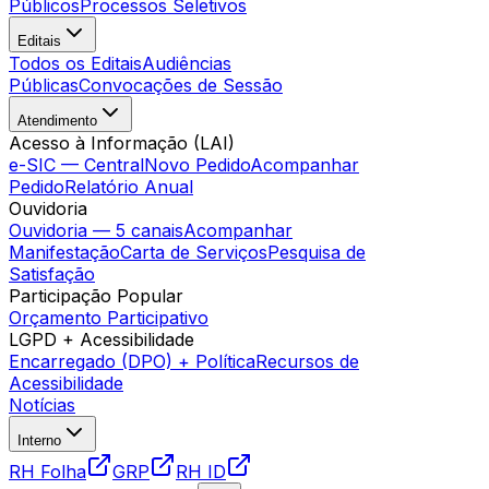
Públicos
Processos Seletivos
Editais
Todos os Editais
Audiências
Públicas
Convocações de Sessão
Atendimento
Acesso à Informação (LAI)
e-SIC — Central
Novo Pedido
Acompanhar
Pedido
Relatório Anual
Ouvidoria
Ouvidoria — 5 canais
Acompanhar
Manifestação
Carta de Serviços
Pesquisa de
Satisfação
Participação Popular
Orçamento Participativo
LGPD + Acessibilidade
Encarregado (DPO) + Política
Recursos de
Acessibilidade
Notícias
Interno
RH Folha
GRP
RH ID