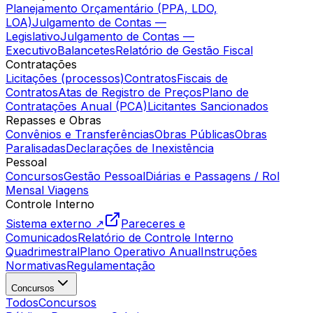
Planejamento Orçamentário (PPA, LDO,
LOA)
Julgamento de Contas —
Legislativo
Julgamento de Contas —
Executivo
Balancetes
Relatório de Gestão Fiscal
Contratações
Licitações (processos)
Contratos
Fiscais de
Contratos
Atas de Registro de Preços
Plano de
Contratações Anual (PCA)
Licitantes Sancionados
Repasses e Obras
Convênios e Transferências
Obras Públicas
Obras
Paralisadas
Declarações de Inexistência
Pessoal
Concursos
Gestão Pessoal
Diárias e Passagens / Rol
Mensal Viagens
Controle Interno
Sistema externo ↗
Pareceres e
Comunicados
Relatório de Controle Interno
Quadrimestral
Plano Operativo Anual
Instruções
Normativas
Regulamentação
Concursos
Todos
Concursos