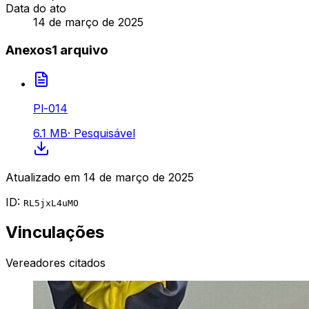
Data do ato
14 de março de 2025
Anexos
1
arquivo
Pl-014
6.1 MB
·
Pesquisável
Atualizado em
14 de março de 2025
ID:
RL5jxL4uMO
Vinculações
Vereadores citados