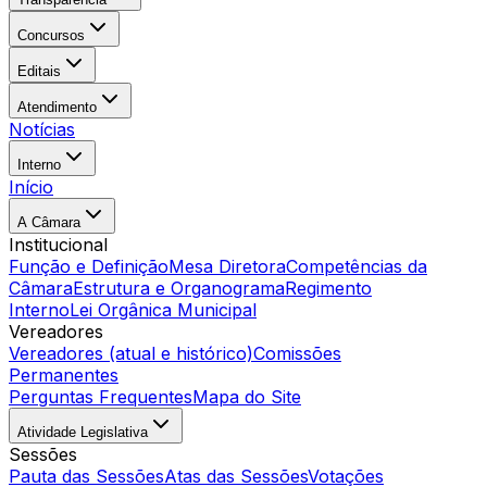
Concursos
Editais
Atendimento
Notícias
Interno
Início
A Câmara
Institucional
Função e Definição
Mesa Diretora
Competências da
Câmara
Estrutura e Organograma
Regimento
Interno
Lei Orgânica Municipal
Vereadores
Vereadores (atual e histórico)
Comissões
Permanentes
Perguntas Frequentes
Mapa do Site
Atividade Legislativa
Sessões
Pauta das Sessões
Atas das Sessões
Votações