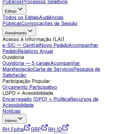
Públicos
Processos Seletivos
Editais
Todos os Editais
Audiências
Públicas
Convocações de Sessão
Atendimento
Acesso à Informação (LAI)
e-SIC — Central
Novo Pedido
Acompanhar
Pedido
Relatório Anual
Ouvidoria
Ouvidoria — 5 canais
Acompanhar
Manifestação
Carta de Serviços
Pesquisa de
Satisfação
Participação Popular
Orçamento Participativo
LGPD + Acessibilidade
Encarregado (DPO) + Política
Recursos de
Acessibilidade
Notícias
Interno
RH Folha
GRP
RH ID