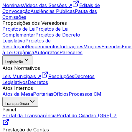
Nominais
Vídeos das Sessões ↗
Editais de
Convocação
Audiências Públicas
Pauta das
Comissões
Proposições dos Vereadores
Projetos de Lei
Projetos de Lei
Complementar
Projetos de Decreto
Legislativo
Projetos de
Resolução
Requerimentos
Indicações
Moções
Emendas
Eme
à Lei Orgânica
Autógrafos
Pareceres
Legislação
Atos Normativos
Leis Municipais ↗
Resoluções
Decretos
Legislativos
Decretos
Atos Internos
Atos da Mesa
Portarias
Ofícios
Processos CM
Transparência
Painel
Portal da Transparência
Portal do Cidadão (GRP) ↗
Prestação de Contas