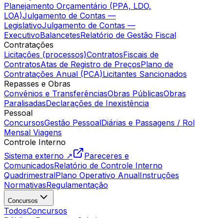
Planejamento Orçamentário (PPA, LDO,
LOA)
Julgamento de Contas —
Legislativo
Julgamento de Contas —
Executivo
Balancetes
Relatório de Gestão Fiscal
Contratações
Licitações (processos)
Contratos
Fiscais de
Contratos
Atas de Registro de Preços
Plano de
Contratações Anual (PCA)
Licitantes Sancionados
Repasses e Obras
Convênios e Transferências
Obras Públicas
Obras
Paralisadas
Declarações de Inexistência
Pessoal
Concursos
Gestão Pessoal
Diárias e Passagens / Rol
Mensal Viagens
Controle Interno
Sistema externo ↗
Pareceres e
Comunicados
Relatório de Controle Interno
Quadrimestral
Plano Operativo Anual
Instruções
Normativas
Regulamentação
Concursos
Todos
Concursos