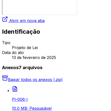
Abrir em nova aba
Identificação
Tipo
Projeto de Lei
Data do ato
13 de fevereiro de 2025
Anexos
7
arquivo
s
Baixar todos os anexos (.zip)
Pl-006-I
10.0 MB
·
Pesquisável