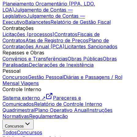
Planejamento Orçamentário (PPA, LDO,
LOA)
Julgamento de Contas —
Legislativo
Julgamento de Contas —
Executivo
Balancetes
Relatório de Gestão Fiscal
Contratações
Licitações (processos)
Contratos
Fiscais de
Contratos
Atas de Registro de Preços
Plano de
Contratações Anual (PCA)
Licitantes Sancionados
Repasses e Obras
Convênios e Transferências
Obras Públicas
Obras
Paralisadas
Declarações de Inexistência
Pessoal
Concursos
Gestão Pessoal
Diárias e Passagens / Rol
Mensal Viagens
Controle Interno
Sistema externo ↗
Pareceres e
Comunicados
Relatório de Controle Interno
Quadrimestral
Plano Operativo Anual
Instruções
Normativas
Regulamentação
Concursos
Todos
Concursos