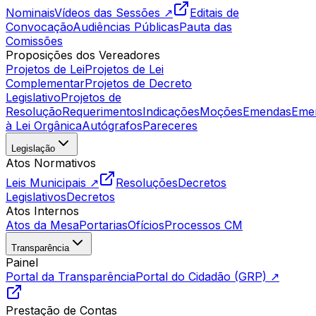
Nominais
Vídeos das Sessões ↗
Editais de
Convocação
Audiências Públicas
Pauta das
Comissões
Proposições dos Vereadores
Projetos de Lei
Projetos de Lei
Complementar
Projetos de Decreto
Legislativo
Projetos de
Resolução
Requerimentos
Indicações
Moções
Emendas
Eme
à Lei Orgânica
Autógrafos
Pareceres
Legislação
Atos Normativos
Leis Municipais ↗
Resoluções
Decretos
Legislativos
Decretos
Atos Internos
Atos da Mesa
Portarias
Ofícios
Processos CM
Transparência
Painel
Portal da Transparência
Portal do Cidadão (GRP) ↗
Prestação de Contas