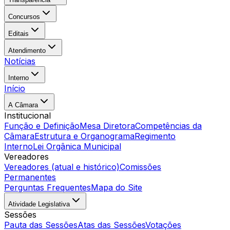
Concursos
Editais
Atendimento
Notícias
Interno
Início
A Câmara
Institucional
Função e Definição
Mesa Diretora
Competências da
Câmara
Estrutura e Organograma
Regimento
Interno
Lei Orgânica Municipal
Vereadores
Vereadores (atual e histórico)
Comissões
Permanentes
Perguntas Frequentes
Mapa do Site
Atividade Legislativa
Sessões
Pauta das Sessões
Atas das Sessões
Votações