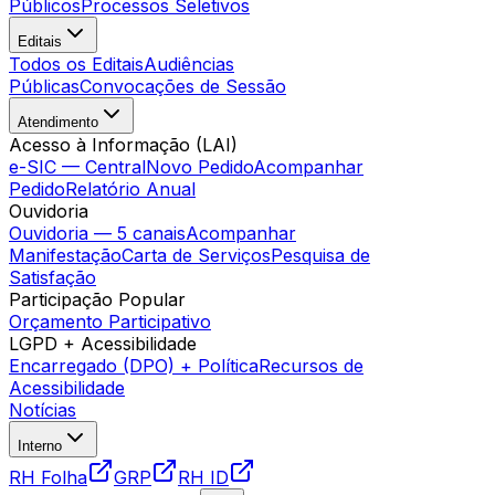
Públicos
Processos Seletivos
Editais
Todos os Editais
Audiências
Públicas
Convocações de Sessão
Atendimento
Acesso à Informação (LAI)
e-SIC — Central
Novo Pedido
Acompanhar
Pedido
Relatório Anual
Ouvidoria
Ouvidoria — 5 canais
Acompanhar
Manifestação
Carta de Serviços
Pesquisa de
Satisfação
Participação Popular
Orçamento Participativo
LGPD + Acessibilidade
Encarregado (DPO) + Política
Recursos de
Acessibilidade
Notícias
Interno
RH Folha
GRP
RH ID