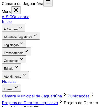
Câmara
de
Jaguariúna
Menu
e-SIC
Ouvidoria
Início
A Câmara
Atividade Legislativa
Legislação
Transparência
Concursos
Editais
Atendimento
Notícias
Interno
Câmara Municipal de Jaguariúna
Publicações
Projetos de Decreto Legislativo
Projeto de Decreto