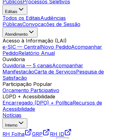
Públicos
Processos Seletivos
Editais
Todos os Editais
Audiências
Públicas
Convocações de Sessão
Atendimento
Acesso à Informação (LAI)
e-SIC — Central
Novo Pedido
Acompanhar
Pedido
Relatório Anual
Ouvidoria
Ouvidoria — 5 canais
Acompanhar
Manifestação
Carta de Serviços
Pesquisa de
Satisfação
Participação Popular
Orçamento Participativo
LGPD + Acessibilidade
Encarregado (DPO) + Política
Recursos de
Acessibilidade
Notícias
Interno
RH Folha
GRP
RH ID