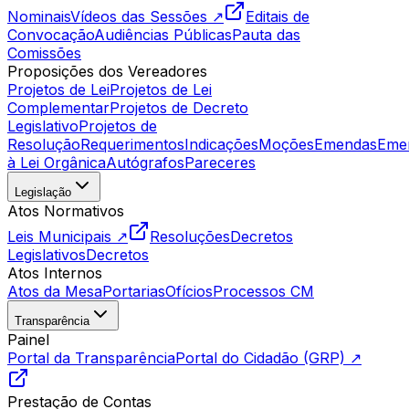
Nominais
Vídeos das Sessões ↗
Editais de
Convocação
Audiências Públicas
Pauta das
Comissões
Proposições dos Vereadores
Projetos de Lei
Projetos de Lei
Complementar
Projetos de Decreto
Legislativo
Projetos de
Resolução
Requerimentos
Indicações
Moções
Emendas
Eme
à Lei Orgânica
Autógrafos
Pareceres
Legislação
Atos Normativos
Leis Municipais ↗
Resoluções
Decretos
Legislativos
Decretos
Atos Internos
Atos da Mesa
Portarias
Ofícios
Processos CM
Transparência
Painel
Portal da Transparência
Portal do Cidadão (GRP) ↗
Prestação de Contas