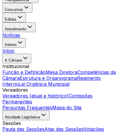
Concursos
Editais
Atendimento
Notícias
Interno
Início
A Câmara
Institucional
Função e Definição
Mesa Diretora
Competências da
Câmara
Estrutura e Organograma
Regimento
Interno
Lei Orgânica Municipal
Vereadores
Vereadores (atual e histórico)
Comissões
Permanentes
Perguntas Frequentes
Mapa do Site
Atividade Legislativa
Sessões
Pauta das Sessões
Atas das Sessões
Votações