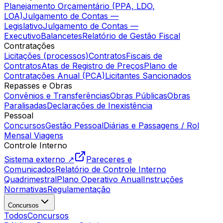
Planejamento Orçamentário (PPA, LDO,
LOA)
Julgamento de Contas —
Legislativo
Julgamento de Contas —
Executivo
Balancetes
Relatório de Gestão Fiscal
Contratações
Licitações (processos)
Contratos
Fiscais de
Contratos
Atas de Registro de Preços
Plano de
Contratações Anual (PCA)
Licitantes Sancionados
Repasses e Obras
Convênios e Transferências
Obras Públicas
Obras
Paralisadas
Declarações de Inexistência
Pessoal
Concursos
Gestão Pessoal
Diárias e Passagens / Rol
Mensal Viagens
Controle Interno
Sistema externo ↗
Pareceres e
Comunicados
Relatório de Controle Interno
Quadrimestral
Plano Operativo Anual
Instruções
Normativas
Regulamentação
Concursos
Todos
Concursos