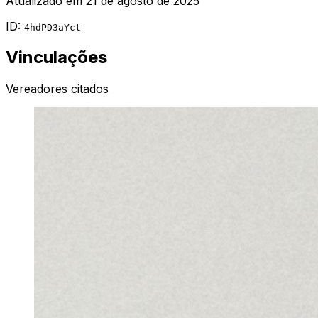
Atualizado em
21 de agosto de 2025
ID:
4hdPD3aYct
Vinculações
Vereadores citados