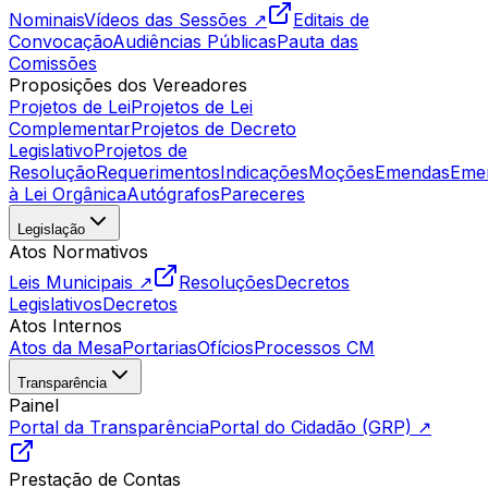
Nominais
Vídeos das Sessões ↗
Editais de
Convocação
Audiências Públicas
Pauta das
Comissões
Proposições dos Vereadores
Projetos de Lei
Projetos de Lei
Complementar
Projetos de Decreto
Legislativo
Projetos de
Resolução
Requerimentos
Indicações
Moções
Emendas
Eme
à Lei Orgânica
Autógrafos
Pareceres
Legislação
Atos Normativos
Leis Municipais ↗
Resoluções
Decretos
Legislativos
Decretos
Atos Internos
Atos da Mesa
Portarias
Ofícios
Processos CM
Transparência
Painel
Portal da Transparência
Portal do Cidadão (GRP) ↗
Prestação de Contas