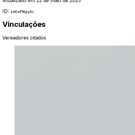
Atualizado em
22 de maio de 2025
ID:
imEwPNgyAc
Vinculações
Vereadores citados