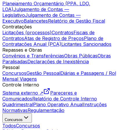
Planejamento Orçamentário (PPA, LDO,
LOA)
Julgamento de Contas —
Legislativo
Julgamento de Contas —
Executivo
Balancetes
Relatório de Gestão Fiscal
Contratações
Licitações (processos)
Contratos
Fiscais de
Contratos
Atas de Registro de Preços
Plano de
Contratações Anual (PCA)
Licitantes Sancionados
Repasses e Obras
Convênios e Transferências
Obras Públicas
Obras
Paralisadas
Declarações de Inexistência
Pessoal
Concursos
Gestão Pessoal
Diárias e Passagens / Rol
Mensal Viagens
Controle Interno
Sistema externo ↗
Pareceres e
Comunicados
Relatório de Controle Interno
Quadrimestral
Plano Operativo Anual
Instruções
Normativas
Regulamentação
Concursos
Todos
Concursos