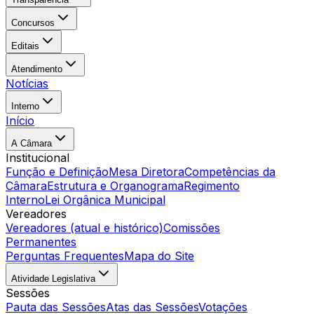
Concursos
Editais
Atendimento
Notícias
Interno
Início
A Câmara
Institucional
Função e Definição
Mesa Diretora
Competências da
Câmara
Estrutura e Organograma
Regimento
Interno
Lei Orgânica Municipal
Vereadores
Vereadores (atual e histórico)
Comissões
Permanentes
Perguntas Frequentes
Mapa do Site
Atividade Legislativa
Sessões
Pauta das Sessões
Atas das Sessões
Votações