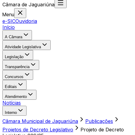
Câmara
de
Jaguariúna
Menu
e-SIC
Ouvidoria
Início
A Câmara
Atividade Legislativa
Legislação
Transparência
Concursos
Editais
Atendimento
Notícias
Interno
Câmara Municipal de Jaguariúna
Publicações
Projetos de Decreto Legislativo
Projeto de Decreto