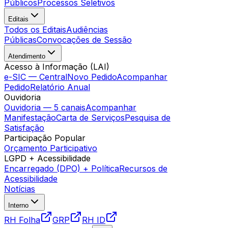
Públicos
Processos Seletivos
Editais
Todos os Editais
Audiências
Públicas
Convocações de Sessão
Atendimento
Acesso à Informação (LAI)
e-SIC — Central
Novo Pedido
Acompanhar
Pedido
Relatório Anual
Ouvidoria
Ouvidoria — 5 canais
Acompanhar
Manifestação
Carta de Serviços
Pesquisa de
Satisfação
Participação Popular
Orçamento Participativo
LGPD + Acessibilidade
Encarregado (DPO) + Política
Recursos de
Acessibilidade
Notícias
Interno
RH Folha
GRP
RH ID