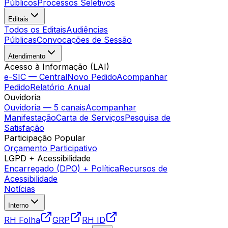
Públicos
Processos Seletivos
Editais
Todos os Editais
Audiências
Públicas
Convocações de Sessão
Atendimento
Acesso à Informação (LAI)
e-SIC — Central
Novo Pedido
Acompanhar
Pedido
Relatório Anual
Ouvidoria
Ouvidoria — 5 canais
Acompanhar
Manifestação
Carta de Serviços
Pesquisa de
Satisfação
Participação Popular
Orçamento Participativo
LGPD + Acessibilidade
Encarregado (DPO) + Política
Recursos de
Acessibilidade
Notícias
Interno
RH Folha
GRP
RH ID