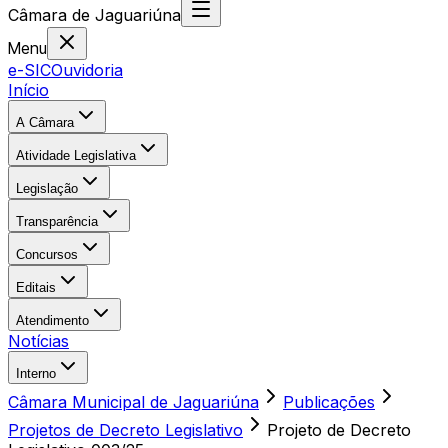
Câmara
de
Jaguariúna
Menu
e-SIC
Ouvidoria
Início
A Câmara
Atividade Legislativa
Legislação
Transparência
Concursos
Editais
Atendimento
Notícias
Interno
Câmara Municipal de Jaguariúna
Publicações
Projetos de Decreto Legislativo
Projeto de Decreto