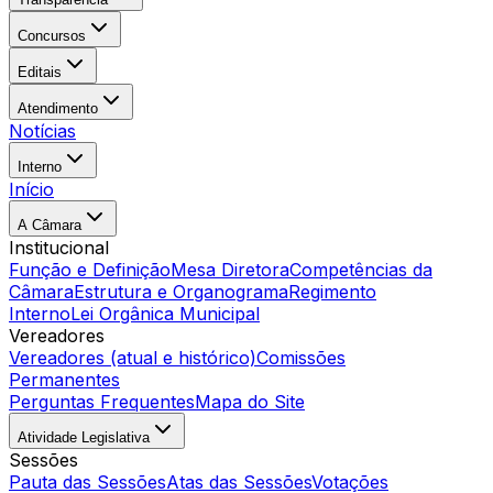
Concursos
Editais
Atendimento
Notícias
Interno
Início
A Câmara
Institucional
Função e Definição
Mesa Diretora
Competências da
Câmara
Estrutura e Organograma
Regimento
Interno
Lei Orgânica Municipal
Vereadores
Vereadores (atual e histórico)
Comissões
Permanentes
Perguntas Frequentes
Mapa do Site
Atividade Legislativa
Sessões
Pauta das Sessões
Atas das Sessões
Votações