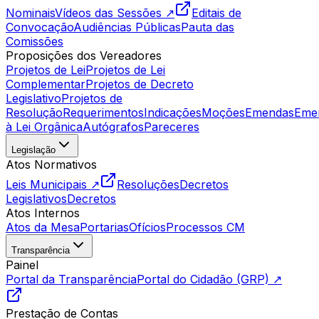
Nominais
Vídeos das Sessões ↗
Editais de
Convocação
Audiências Públicas
Pauta das
Comissões
Proposições dos Vereadores
Projetos de Lei
Projetos de Lei
Complementar
Projetos de Decreto
Legislativo
Projetos de
Resolução
Requerimentos
Indicações
Moções
Emendas
Eme
à Lei Orgânica
Autógrafos
Pareceres
Legislação
Atos Normativos
Leis Municipais ↗
Resoluções
Decretos
Legislativos
Decretos
Atos Internos
Atos da Mesa
Portarias
Ofícios
Processos CM
Transparência
Painel
Portal da Transparência
Portal do Cidadão (GRP) ↗
Prestação de Contas