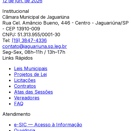
12 de jun. de 2026
Institucional
Câmara Municipal de Jaguariúna
Rua Cel. Amâncio Bueno, 446 - Centro - Jaguariúna/SP
- CEP 13910-009
CNPJ:
51.313.955/0001-30
Tel:
(19) 3847-4336
contato@jaguariuna.sp.leg.br
Seg–Sex, 08h–11h / 13h–17h
Links Rápidos
Leis Municipais
Projetos de Lei
Licitações
Contratos
Atas das Sessões
Vereadores
FAQ
Atendimento
e-SIC — Acesso à Informação
Ouvidoria