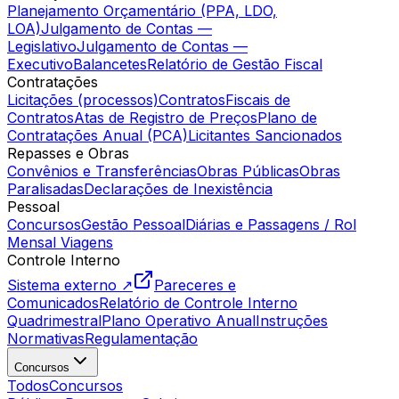
Planejamento Orçamentário (PPA, LDO,
LOA)
Julgamento de Contas —
Legislativo
Julgamento de Contas —
Executivo
Balancetes
Relatório de Gestão Fiscal
Contratações
Licitações (processos)
Contratos
Fiscais de
Contratos
Atas de Registro de Preços
Plano de
Contratações Anual (PCA)
Licitantes Sancionados
Repasses e Obras
Convênios e Transferências
Obras Públicas
Obras
Paralisadas
Declarações de Inexistência
Pessoal
Concursos
Gestão Pessoal
Diárias e Passagens / Rol
Mensal Viagens
Controle Interno
Sistema externo ↗
Pareceres e
Comunicados
Relatório de Controle Interno
Quadrimestral
Plano Operativo Anual
Instruções
Normativas
Regulamentação
Concursos
Todos
Concursos