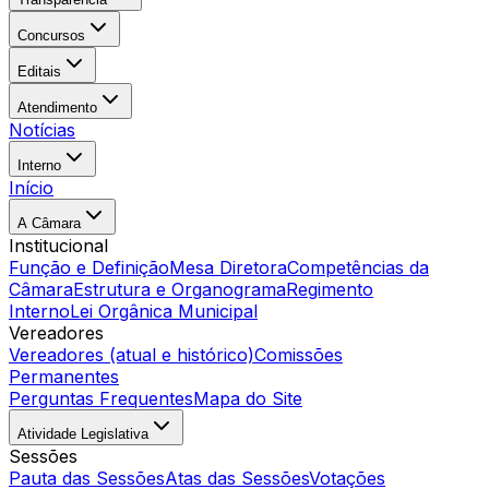
Concursos
Editais
Atendimento
Notícias
Interno
Início
A Câmara
Institucional
Função e Definição
Mesa Diretora
Competências da
Câmara
Estrutura e Organograma
Regimento
Interno
Lei Orgânica Municipal
Vereadores
Vereadores (atual e histórico)
Comissões
Permanentes
Perguntas Frequentes
Mapa do Site
Atividade Legislativa
Sessões
Pauta das Sessões
Atas das Sessões
Votações