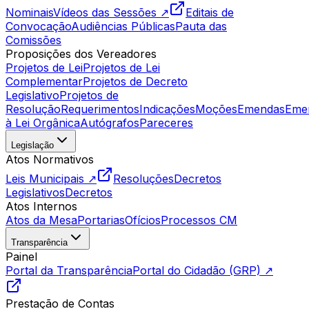
Nominais
Vídeos das Sessões ↗
Editais de
Convocação
Audiências Públicas
Pauta das
Comissões
Proposições dos Vereadores
Projetos de Lei
Projetos de Lei
Complementar
Projetos de Decreto
Legislativo
Projetos de
Resolução
Requerimentos
Indicações
Moções
Emendas
Eme
à Lei Orgânica
Autógrafos
Pareceres
Legislação
Atos Normativos
Leis Municipais ↗
Resoluções
Decretos
Legislativos
Decretos
Atos Internos
Atos da Mesa
Portarias
Ofícios
Processos CM
Transparência
Painel
Portal da Transparência
Portal do Cidadão (GRP) ↗
Prestação de Contas