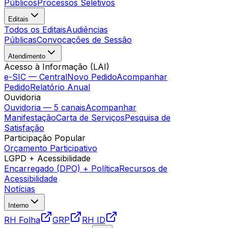
Públicos
Processos Seletivos
Editais
Todos os Editais
Audiências
Públicas
Convocações de Sessão
Atendimento
Acesso à Informação (LAI)
e-SIC — Central
Novo Pedido
Acompanhar
Pedido
Relatório Anual
Ouvidoria
Ouvidoria — 5 canais
Acompanhar
Manifestação
Carta de Serviços
Pesquisa de
Satisfação
Participação Popular
Orçamento Participativo
LGPD + Acessibilidade
Encarregado (DPO) + Política
Recursos de
Acessibilidade
Notícias
Interno
RH Folha
GRP
RH ID