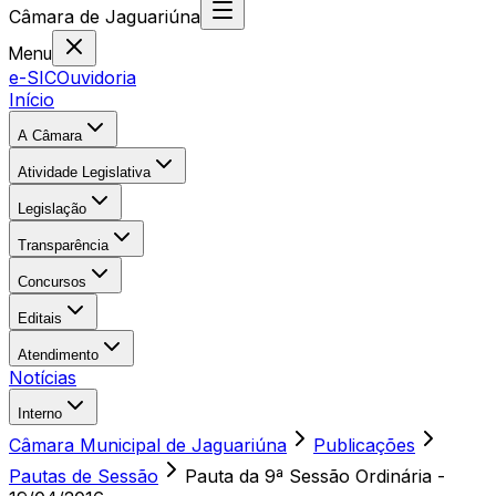
Câmara
de
Jaguariúna
Menu
e-SIC
Ouvidoria
Início
A Câmara
Atividade Legislativa
Legislação
Transparência
Concursos
Editais
Atendimento
Notícias
Interno
Câmara Municipal de Jaguariúna
Publicações
Pautas de Sessão
Pauta da 9ª Sessão Ordinária -