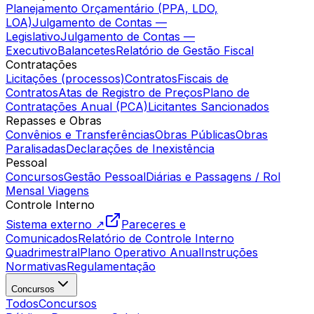
Planejamento Orçamentário (PPA, LDO,
LOA)
Julgamento de Contas —
Legislativo
Julgamento de Contas —
Executivo
Balancetes
Relatório de Gestão Fiscal
Contratações
Licitações (processos)
Contratos
Fiscais de
Contratos
Atas de Registro de Preços
Plano de
Contratações Anual (PCA)
Licitantes Sancionados
Repasses e Obras
Convênios e Transferências
Obras Públicas
Obras
Paralisadas
Declarações de Inexistência
Pessoal
Concursos
Gestão Pessoal
Diárias e Passagens / Rol
Mensal Viagens
Controle Interno
Sistema externo ↗
Pareceres e
Comunicados
Relatório de Controle Interno
Quadrimestral
Plano Operativo Anual
Instruções
Normativas
Regulamentação
Concursos
Todos
Concursos