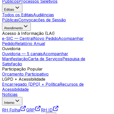
Públicos
Processos Seletivos
Editais
Todos os Editais
Audiências
Públicas
Convocações de Sessão
Atendimento
Acesso à Informação (LAI)
e-SIC — Central
Novo Pedido
Acompanhar
Pedido
Relatório Anual
Ouvidoria
Ouvidoria — 5 canais
Acompanhar
Manifestação
Carta de Serviços
Pesquisa de
Satisfação
Participação Popular
Orçamento Participativo
LGPD + Acessibilidade
Encarregado (DPO) + Política
Recursos de
Acessibilidade
Notícias
Interno
RH Folha
GRP
RH ID