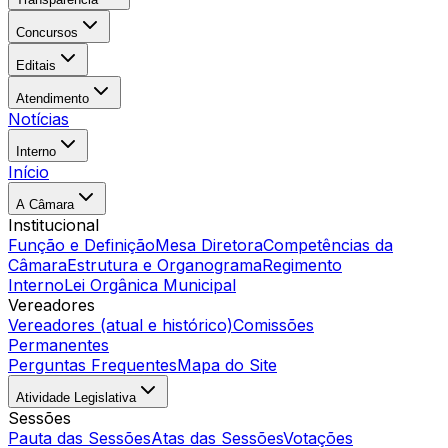
Concursos
Editais
Atendimento
Notícias
Interno
Início
A Câmara
Institucional
Função e Definição
Mesa Diretora
Competências da
Câmara
Estrutura e Organograma
Regimento
Interno
Lei Orgânica Municipal
Vereadores
Vereadores (atual e histórico)
Comissões
Permanentes
Perguntas Frequentes
Mapa do Site
Atividade Legislativa
Sessões
Pauta das Sessões
Atas das Sessões
Votações