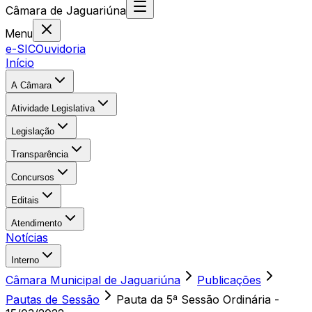
Câmara
de
Jaguariúna
Menu
e-SIC
Ouvidoria
Início
A Câmara
Atividade Legislativa
Legislação
Transparência
Concursos
Editais
Atendimento
Notícias
Interno
Câmara Municipal de Jaguariúna
Publicações
Pautas de Sessão
Pauta da 5ª Sessão Ordinária -