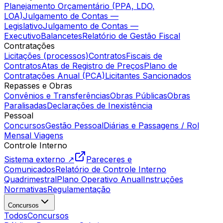
Planejamento Orçamentário (PPA, LDO,
LOA)
Julgamento de Contas —
Legislativo
Julgamento de Contas —
Executivo
Balancetes
Relatório de Gestão Fiscal
Contratações
Licitações (processos)
Contratos
Fiscais de
Contratos
Atas de Registro de Preços
Plano de
Contratações Anual (PCA)
Licitantes Sancionados
Repasses e Obras
Convênios e Transferências
Obras Públicas
Obras
Paralisadas
Declarações de Inexistência
Pessoal
Concursos
Gestão Pessoal
Diárias e Passagens / Rol
Mensal Viagens
Controle Interno
Sistema externo ↗
Pareceres e
Comunicados
Relatório de Controle Interno
Quadrimestral
Plano Operativo Anual
Instruções
Normativas
Regulamentação
Concursos
Todos
Concursos