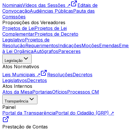
Nominais
Vídeos das Sessões ↗
Editais de
Convocação
Audiências Públicas
Pauta das
Comissões
Proposições dos Vereadores
Projetos de Lei
Projetos de Lei
Complementar
Projetos de Decreto
Legislativo
Projetos de
Resolução
Requerimentos
Indicações
Moções
Emendas
Eme
à Lei Orgânica
Autógrafos
Pareceres
Legislação
Atos Normativos
Leis Municipais ↗
Resoluções
Decretos
Legislativos
Decretos
Atos Internos
Atos da Mesa
Portarias
Ofícios
Processos CM
Transparência
Painel
Portal da Transparência
Portal do Cidadão (GRP) ↗
Prestação de Contas