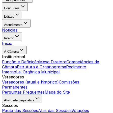
Concursos
Editais
Atendimento
Notícias
Interno
Início
A Câmara
Institucional
Função e Definição
Mesa Diretora
Competências da
Câmara
Estrutura e Organograma
Regimento
Interno
Lei Orgânica Municipal
Vereadores
Vereadores (atual e histórico)
Comissões
Permanentes
Perguntas Frequentes
Mapa do Site
Atividade Legislativa
Sessões
Pauta das Sessões
Atas das Sessões
Votações