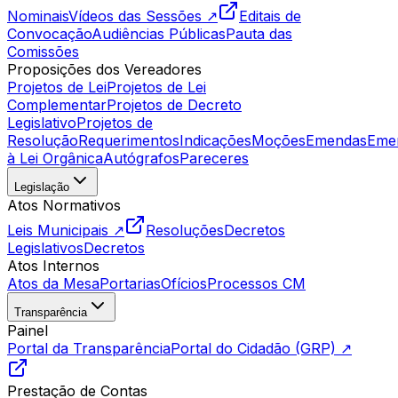
Nominais
Vídeos das Sessões ↗
Editais de
Convocação
Audiências Públicas
Pauta das
Comissões
Proposições dos Vereadores
Projetos de Lei
Projetos de Lei
Complementar
Projetos de Decreto
Legislativo
Projetos de
Resolução
Requerimentos
Indicações
Moções
Emendas
Eme
à Lei Orgânica
Autógrafos
Pareceres
Legislação
Atos Normativos
Leis Municipais ↗
Resoluções
Decretos
Legislativos
Decretos
Atos Internos
Atos da Mesa
Portarias
Ofícios
Processos CM
Transparência
Painel
Portal da Transparência
Portal do Cidadão (GRP) ↗
Prestação de Contas