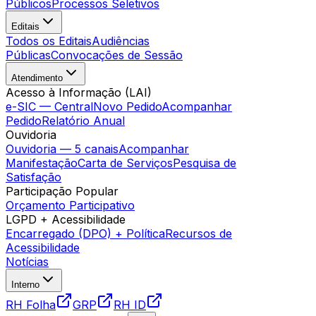
Públicos
Processos Seletivos
Editais
Todos os Editais
Audiências
Públicas
Convocações de Sessão
Atendimento
Acesso à Informação (LAI)
e-SIC — Central
Novo Pedido
Acompanhar
Pedido
Relatório Anual
Ouvidoria
Ouvidoria — 5 canais
Acompanhar
Manifestação
Carta de Serviços
Pesquisa de
Satisfação
Participação Popular
Orçamento Participativo
LGPD + Acessibilidade
Encarregado (DPO) + Política
Recursos de
Acessibilidade
Notícias
Interno
RH Folha
GRP
RH ID