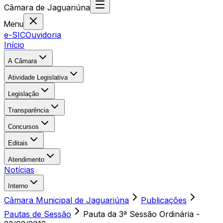
Câmara
de
Jaguariúna
Menu
e-SIC
Ouvidoria
Início
A Câmara
Atividade Legislativa
Legislação
Transparência
Concursos
Editais
Atendimento
Notícias
Interno
Câmara Municipal de Jaguariúna
Publicações
Pautas de Sessão
Pauta da 3ª Sessão Ordinária -