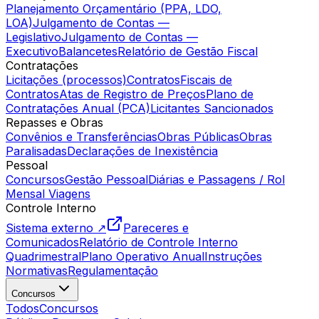
Planejamento Orçamentário (PPA, LDO,
LOA)
Julgamento de Contas —
Legislativo
Julgamento de Contas —
Executivo
Balancetes
Relatório de Gestão Fiscal
Contratações
Licitações (processos)
Contratos
Fiscais de
Contratos
Atas de Registro de Preços
Plano de
Contratações Anual (PCA)
Licitantes Sancionados
Repasses e Obras
Convênios e Transferências
Obras Públicas
Obras
Paralisadas
Declarações de Inexistência
Pessoal
Concursos
Gestão Pessoal
Diárias e Passagens / Rol
Mensal Viagens
Controle Interno
Sistema externo ↗
Pareceres e
Comunicados
Relatório de Controle Interno
Quadrimestral
Plano Operativo Anual
Instruções
Normativas
Regulamentação
Concursos
Todos
Concursos