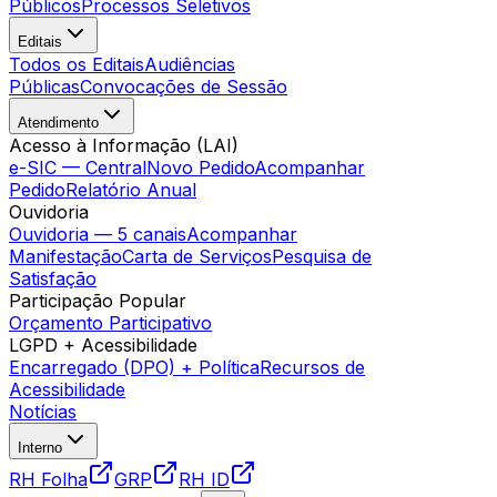
Públicos
Processos Seletivos
Editais
Todos os Editais
Audiências
Públicas
Convocações de Sessão
Atendimento
Acesso à Informação (LAI)
e-SIC — Central
Novo Pedido
Acompanhar
Pedido
Relatório Anual
Ouvidoria
Ouvidoria — 5 canais
Acompanhar
Manifestação
Carta de Serviços
Pesquisa de
Satisfação
Participação Popular
Orçamento Participativo
LGPD + Acessibilidade
Encarregado (DPO) + Política
Recursos de
Acessibilidade
Notícias
Interno
RH Folha
GRP
RH ID