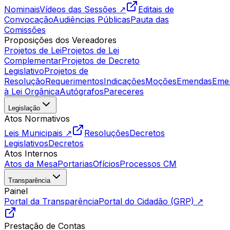
Nominais
Vídeos das Sessões ↗
Editais de
Convocação
Audiências Públicas
Pauta das
Comissões
Proposições dos Vereadores
Projetos de Lei
Projetos de Lei
Complementar
Projetos de Decreto
Legislativo
Projetos de
Resolução
Requerimentos
Indicações
Moções
Emendas
Eme
à Lei Orgânica
Autógrafos
Pareceres
Legislação
Atos Normativos
Leis Municipais ↗
Resoluções
Decretos
Legislativos
Decretos
Atos Internos
Atos da Mesa
Portarias
Ofícios
Processos CM
Transparência
Painel
Portal da Transparência
Portal do Cidadão (GRP) ↗
Prestação de Contas