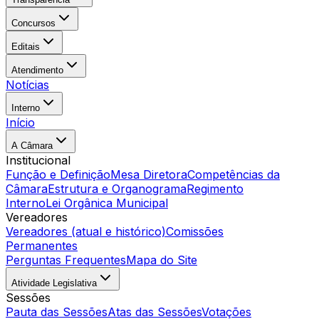
Concursos
Editais
Atendimento
Notícias
Interno
Início
A Câmara
Institucional
Função e Definição
Mesa Diretora
Competências da
Câmara
Estrutura e Organograma
Regimento
Interno
Lei Orgânica Municipal
Vereadores
Vereadores (atual e histórico)
Comissões
Permanentes
Perguntas Frequentes
Mapa do Site
Atividade Legislativa
Sessões
Pauta das Sessões
Atas das Sessões
Votações