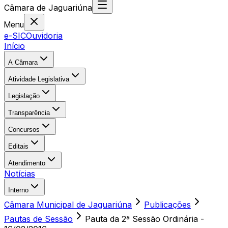
Câmara
de
Jaguariúna
Menu
e-SIC
Ouvidoria
Início
A Câmara
Atividade Legislativa
Legislação
Transparência
Concursos
Editais
Atendimento
Notícias
Interno
Câmara Municipal de Jaguariúna
Publicações
Pautas de Sessão
Pauta da 2ª Sessão Ordinária -