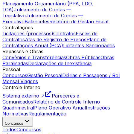
Planejamento Orçamentário (PPA, LDO,
LOA)
Julgamento de Contas —
Legislativo
Julgamento de Contas —
Executivo
Balancetes
Relatório de Gestão Fiscal
Contratações
Licitações (processos)
Contratos
Fiscais de
Contratos
Atas de Registro de Preços
Plano de
Contratações Anual (PCA)
Licitantes Sancionados
Repasses e Obras
Convênios e Transferências
Obras Públicas
Obras
Paralisadas
Declarações de Inexistência
Pessoal
Concursos
Gestão Pessoal
Diárias e Passagens / Rol
Mensal Viagens
Controle Interno
Sistema externo ↗
Pareceres e
Comunicados
Relatório de Controle Interno
Quadrimestral
Plano Operativo Anual
Instruções
Normativas
Regulamentação
Concursos
Todos
Concursos