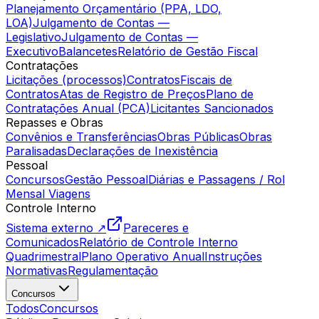
Planejamento Orçamentário (PPA, LDO,
LOA)
Julgamento de Contas —
Legislativo
Julgamento de Contas —
Executivo
Balancetes
Relatório de Gestão Fiscal
Contratações
Licitações (processos)
Contratos
Fiscais de
Contratos
Atas de Registro de Preços
Plano de
Contratações Anual (PCA)
Licitantes Sancionados
Repasses e Obras
Convênios e Transferências
Obras Públicas
Obras
Paralisadas
Declarações de Inexistência
Pessoal
Concursos
Gestão Pessoal
Diárias e Passagens / Rol
Mensal Viagens
Controle Interno
Sistema externo ↗
Pareceres e
Comunicados
Relatório de Controle Interno
Quadrimestral
Plano Operativo Anual
Instruções
Normativas
Regulamentação
Concursos
Todos
Concursos