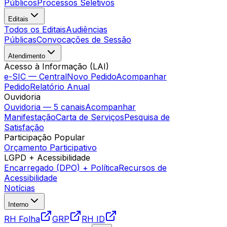
Públicos
Processos Seletivos
Editais
Todos os Editais
Audiências
Públicas
Convocações de Sessão
Atendimento
Acesso à Informação (LAI)
e-SIC — Central
Novo Pedido
Acompanhar
Pedido
Relatório Anual
Ouvidoria
Ouvidoria — 5 canais
Acompanhar
Manifestação
Carta de Serviços
Pesquisa de
Satisfação
Participação Popular
Orçamento Participativo
LGPD + Acessibilidade
Encarregado (DPO) + Política
Recursos de
Acessibilidade
Notícias
Interno
RH Folha
GRP
RH ID