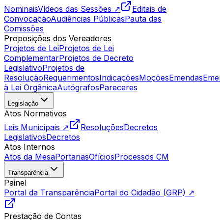
Nominais
Vídeos das Sessões ↗
Editais de
Convocação
Audiências Públicas
Pauta das
Comissões
Proposições dos Vereadores
Projetos de Lei
Projetos de Lei
Complementar
Projetos de Decreto
Legislativo
Projetos de
Resolução
Requerimentos
Indicações
Moções
Emendas
Eme
à Lei Orgânica
Autógrafos
Pareceres
Legislação
Atos Normativos
Leis Municipais ↗
Resoluções
Decretos
Legislativos
Decretos
Atos Internos
Atos da Mesa
Portarias
Ofícios
Processos CM
Transparência
Painel
Portal da Transparência
Portal do Cidadão (GRP) ↗
Prestação de Contas