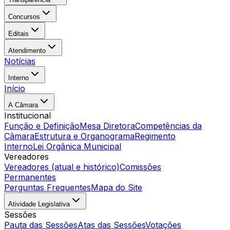
Concursos
Editais
Atendimento
Notícias
Interno
Início
A Câmara
Institucional
Função e Definição
Mesa Diretora
Competências da
Câmara
Estrutura e Organograma
Regimento
Interno
Lei Orgânica Municipal
Vereadores
Vereadores (atual e histórico)
Comissões
Permanentes
Perguntas Frequentes
Mapa do Site
Atividade Legislativa
Sessões
Pauta das Sessões
Atas das Sessões
Votações