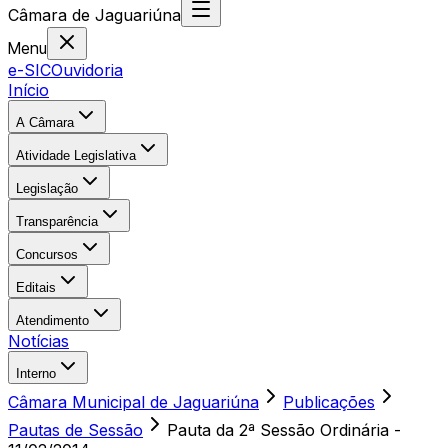
Câmara
de
Jaguariúna
Menu
e-SIC
Ouvidoria
Início
A Câmara
Atividade Legislativa
Legislação
Transparência
Concursos
Editais
Atendimento
Notícias
Interno
Câmara Municipal de Jaguariúna
Publicações
Pautas de Sessão
Pauta da 2ª Sessão Ordinária -