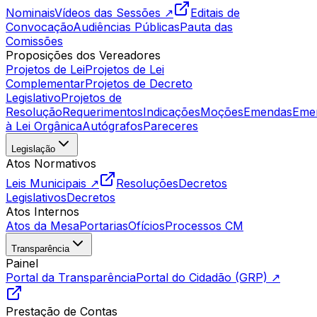
Nominais
Vídeos das Sessões ↗
Editais de
Convocação
Audiências Públicas
Pauta das
Comissões
Proposições dos Vereadores
Projetos de Lei
Projetos de Lei
Complementar
Projetos de Decreto
Legislativo
Projetos de
Resolução
Requerimentos
Indicações
Moções
Emendas
Eme
à Lei Orgânica
Autógrafos
Pareceres
Legislação
Atos Normativos
Leis Municipais ↗
Resoluções
Decretos
Legislativos
Decretos
Atos Internos
Atos da Mesa
Portarias
Ofícios
Processos CM
Transparência
Painel
Portal da Transparência
Portal do Cidadão (GRP) ↗
Prestação de Contas