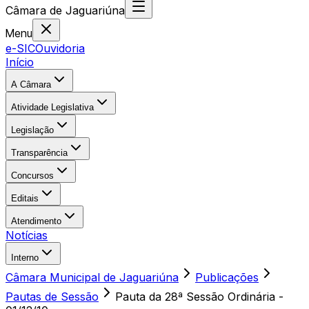
Câmara
de
Jaguariúna
Menu
e-SIC
Ouvidoria
Início
A Câmara
Atividade Legislativa
Legislação
Transparência
Concursos
Editais
Atendimento
Notícias
Interno
Câmara Municipal de Jaguariúna
Publicações
Pautas de Sessão
Pauta da 28ª Sessão Ordinária -