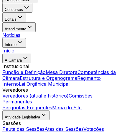
Concursos
Editais
Atendimento
Notícias
Interno
Início
A Câmara
Institucional
Função e Definição
Mesa Diretora
Competências da
Câmara
Estrutura e Organograma
Regimento
Interno
Lei Orgânica Municipal
Vereadores
Vereadores (atual e histórico)
Comissões
Permanentes
Perguntas Frequentes
Mapa do Site
Atividade Legislativa
Sessões
Pauta das Sessões
Atas das Sessões
Votações