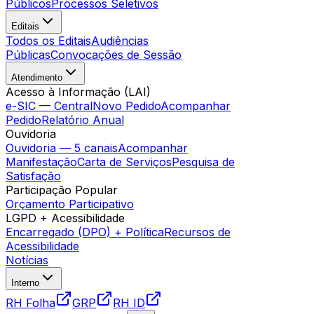
Públicos
Processos Seletivos
Editais
Todos os Editais
Audiências
Públicas
Convocações de Sessão
Atendimento
Acesso à Informação (LAI)
e-SIC — Central
Novo Pedido
Acompanhar
Pedido
Relatório Anual
Ouvidoria
Ouvidoria — 5 canais
Acompanhar
Manifestação
Carta de Serviços
Pesquisa de
Satisfação
Participação Popular
Orçamento Participativo
LGPD + Acessibilidade
Encarregado (DPO) + Política
Recursos de
Acessibilidade
Notícias
Interno
RH Folha
GRP
RH ID