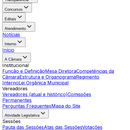
Concursos
Editais
Atendimento
Notícias
Interno
Início
A Câmara
Institucional
Função e Definição
Mesa Diretora
Competências da
Câmara
Estrutura e Organograma
Regimento
Interno
Lei Orgânica Municipal
Vereadores
Vereadores (atual e histórico)
Comissões
Permanentes
Perguntas Frequentes
Mapa do Site
Atividade Legislativa
Sessões
Pauta das Sessões
Atas das Sessões
Votações