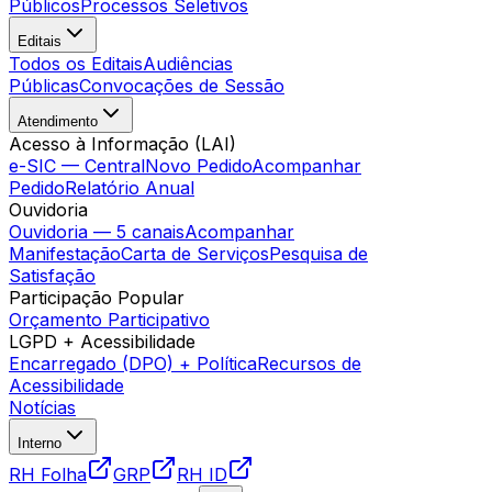
Públicos
Processos Seletivos
Editais
Todos os Editais
Audiências
Públicas
Convocações de Sessão
Atendimento
Acesso à Informação (LAI)
e-SIC — Central
Novo Pedido
Acompanhar
Pedido
Relatório Anual
Ouvidoria
Ouvidoria — 5 canais
Acompanhar
Manifestação
Carta de Serviços
Pesquisa de
Satisfação
Participação Popular
Orçamento Participativo
LGPD + Acessibilidade
Encarregado (DPO) + Política
Recursos de
Acessibilidade
Notícias
Interno
RH Folha
GRP
RH ID