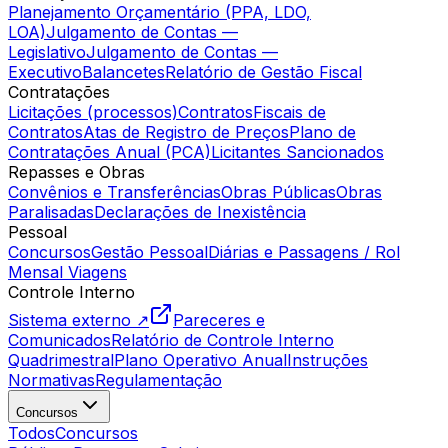
Planejamento Orçamentário (PPA, LDO,
LOA)
Julgamento de Contas —
Legislativo
Julgamento de Contas —
Executivo
Balancetes
Relatório de Gestão Fiscal
Contratações
Licitações (processos)
Contratos
Fiscais de
Contratos
Atas de Registro de Preços
Plano de
Contratações Anual (PCA)
Licitantes Sancionados
Repasses e Obras
Convênios e Transferências
Obras Públicas
Obras
Paralisadas
Declarações de Inexistência
Pessoal
Concursos
Gestão Pessoal
Diárias e Passagens / Rol
Mensal Viagens
Controle Interno
Sistema externo ↗
Pareceres e
Comunicados
Relatório de Controle Interno
Quadrimestral
Plano Operativo Anual
Instruções
Normativas
Regulamentação
Concursos
Todos
Concursos