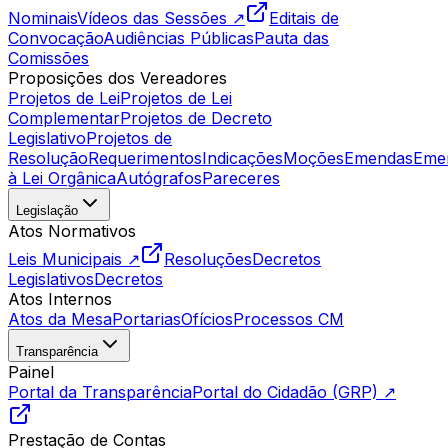
Nominais
Vídeos das Sessões ↗
Editais de
Convocação
Audiências Públicas
Pauta das
Comissões
Proposições dos Vereadores
Projetos de Lei
Projetos de Lei
Complementar
Projetos de Decreto
Legislativo
Projetos de
Resolução
Requerimentos
Indicações
Moções
Emendas
Eme
à Lei Orgânica
Autógrafos
Pareceres
Legislação
Atos Normativos
Leis Municipais ↗
Resoluções
Decretos
Legislativos
Decretos
Atos Internos
Atos da Mesa
Portarias
Ofícios
Processos CM
Transparência
Painel
Portal da Transparência
Portal do Cidadão (GRP) ↗
Prestação de Contas