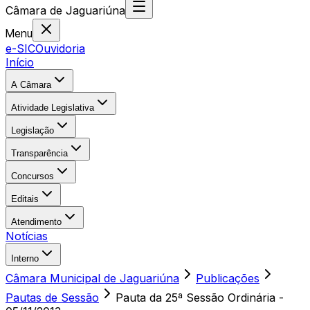
Câmara
de
Jaguariúna
Menu
e-SIC
Ouvidoria
Início
A Câmara
Atividade Legislativa
Legislação
Transparência
Concursos
Editais
Atendimento
Notícias
Interno
Câmara Municipal de Jaguariúna
Publicações
Pautas de Sessão
Pauta da 25ª Sessão Ordinária -