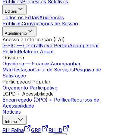
Públicos
Processos Seletivos
Editais
Todos os Editais
Audiências
Públicas
Convocações de Sessão
Atendimento
Acesso à Informação (LAI)
e-SIC — Central
Novo Pedido
Acompanhar
Pedido
Relatório Anual
Ouvidoria
Ouvidoria — 5 canais
Acompanhar
Manifestação
Carta de Serviços
Pesquisa de
Satisfação
Participação Popular
Orçamento Participativo
LGPD + Acessibilidade
Encarregado (DPO) + Política
Recursos de
Acessibilidade
Notícias
Interno
RH Folha
GRP
RH ID