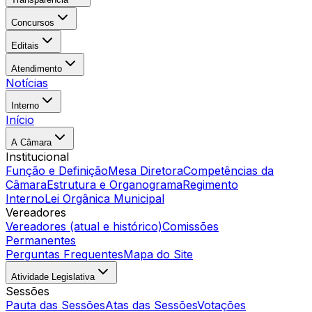
Concursos
Editais
Atendimento
Notícias
Interno
Início
A Câmara
Institucional
Função e Definição
Mesa Diretora
Competências da
Câmara
Estrutura e Organograma
Regimento
Interno
Lei Orgânica Municipal
Vereadores
Vereadores (atual e histórico)
Comissões
Permanentes
Perguntas Frequentes
Mapa do Site
Atividade Legislativa
Sessões
Pauta das Sessões
Atas das Sessões
Votações