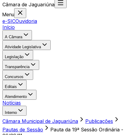
Câmara
de
Jaguariúna
Menu
e-SIC
Ouvidoria
Início
A Câmara
Atividade Legislativa
Legislação
Transparência
Concursos
Editais
Atendimento
Notícias
Interno
Câmara Municipal de Jaguariúna
Publicações
Pautas de Sessão
Pauta da 19ª Sessão Ordinária -