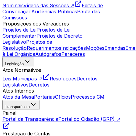
Nominais
Vídeos das Sessões ↗
Editais de
Convocação
Audiências Públicas
Pauta das
Comissões
Proposições dos Vereadores
Projetos de Lei
Projetos de Lei
Complementar
Projetos de Decreto
Legislativo
Projetos de
Resolução
Requerimentos
Indicações
Moções
Emendas
Eme
à Lei Orgânica
Autógrafos
Pareceres
Legislação
Atos Normativos
Leis Municipais ↗
Resoluções
Decretos
Legislativos
Decretos
Atos Internos
Atos da Mesa
Portarias
Ofícios
Processos CM
Transparência
Painel
Portal da Transparência
Portal do Cidadão (GRP) ↗
Prestação de Contas