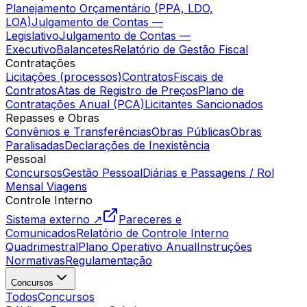
Planejamento Orçamentário (PPA, LDO,
LOA)
Julgamento de Contas —
Legislativo
Julgamento de Contas —
Executivo
Balancetes
Relatório de Gestão Fiscal
Contratações
Licitações (processos)
Contratos
Fiscais de
Contratos
Atas de Registro de Preços
Plano de
Contratações Anual (PCA)
Licitantes Sancionados
Repasses e Obras
Convênios e Transferências
Obras Públicas
Obras
Paralisadas
Declarações de Inexistência
Pessoal
Concursos
Gestão Pessoal
Diárias e Passagens / Rol
Mensal Viagens
Controle Interno
Sistema externo ↗
Pareceres e
Comunicados
Relatório de Controle Interno
Quadrimestral
Plano Operativo Anual
Instruções
Normativas
Regulamentação
Concursos
Todos
Concursos