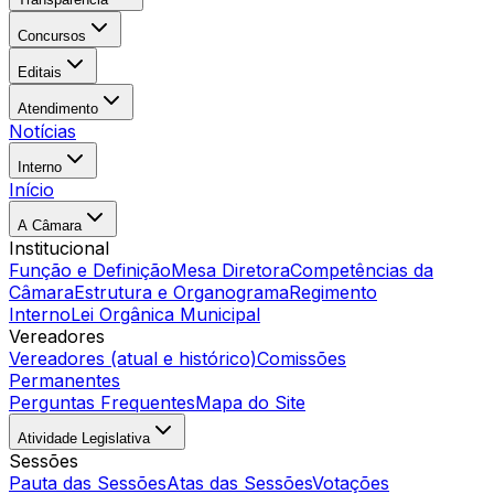
Concursos
Editais
Atendimento
Notícias
Interno
Início
A Câmara
Institucional
Função e Definição
Mesa Diretora
Competências da
Câmara
Estrutura e Organograma
Regimento
Interno
Lei Orgânica Municipal
Vereadores
Vereadores (atual e histórico)
Comissões
Permanentes
Perguntas Frequentes
Mapa do Site
Atividade Legislativa
Sessões
Pauta das Sessões
Atas das Sessões
Votações