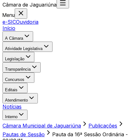
Câmara
de
Jaguariúna
Menu
e-SIC
Ouvidoria
Início
A Câmara
Atividade Legislativa
Legislação
Transparência
Concursos
Editais
Atendimento
Notícias
Interno
Câmara Municipal de Jaguariúna
Publicações
Pautas de Sessão
Pauta da 16ª Sessão Ordinária -