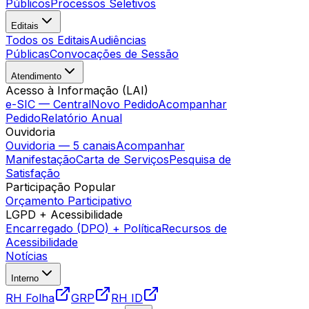
Públicos
Processos Seletivos
Editais
Todos os Editais
Audiências
Públicas
Convocações de Sessão
Atendimento
Acesso à Informação (LAI)
e-SIC — Central
Novo Pedido
Acompanhar
Pedido
Relatório Anual
Ouvidoria
Ouvidoria — 5 canais
Acompanhar
Manifestação
Carta de Serviços
Pesquisa de
Satisfação
Participação Popular
Orçamento Participativo
LGPD + Acessibilidade
Encarregado (DPO) + Política
Recursos de
Acessibilidade
Notícias
Interno
RH Folha
GRP
RH ID