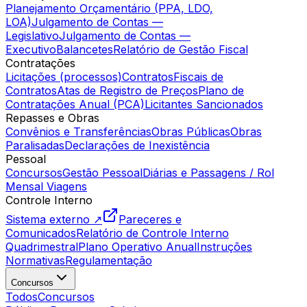
Planejamento Orçamentário (PPA, LDO,
LOA)
Julgamento de Contas —
Legislativo
Julgamento de Contas —
Executivo
Balancetes
Relatório de Gestão Fiscal
Contratações
Licitações (processos)
Contratos
Fiscais de
Contratos
Atas de Registro de Preços
Plano de
Contratações Anual (PCA)
Licitantes Sancionados
Repasses e Obras
Convênios e Transferências
Obras Públicas
Obras
Paralisadas
Declarações de Inexistência
Pessoal
Concursos
Gestão Pessoal
Diárias e Passagens / Rol
Mensal Viagens
Controle Interno
Sistema externo ↗
Pareceres e
Comunicados
Relatório de Controle Interno
Quadrimestral
Plano Operativo Anual
Instruções
Normativas
Regulamentação
Concursos
Todos
Concursos