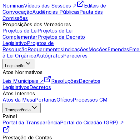
Nominais
Vídeos das Sessões ↗
Editais de
Convocação
Audiências Públicas
Pauta das
Comissões
Proposições dos Vereadores
Projetos de Lei
Projetos de Lei
Complementar
Projetos de Decreto
Legislativo
Projetos de
Resolução
Requerimentos
Indicações
Moções
Emendas
Eme
à Lei Orgânica
Autógrafos
Pareceres
Legislação
Atos Normativos
Leis Municipais ↗
Resoluções
Decretos
Legislativos
Decretos
Atos Internos
Atos da Mesa
Portarias
Ofícios
Processos CM
Transparência
Painel
Portal da Transparência
Portal do Cidadão (GRP) ↗
Prestação de Contas