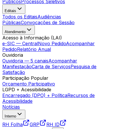
Públicos
Processos Seletivos
Editais
Todos os Editais
Audiências
Públicas
Convocações de Sessão
Atendimento
Acesso à Informação (LAI)
e-SIC — Central
Novo Pedido
Acompanhar
Pedido
Relatório Anual
Ouvidoria
Ouvidoria — 5 canais
Acompanhar
Manifestação
Carta de Serviços
Pesquisa de
Satisfação
Participação Popular
Orçamento Participativo
LGPD + Acessibilidade
Encarregado (DPO) + Política
Recursos de
Acessibilidade
Notícias
Interno
RH Folha
GRP
RH ID