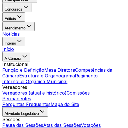
Concursos
Editais
Atendimento
Notícias
Interno
Início
A Câmara
Institucional
Função e Definição
Mesa Diretora
Competências da
Câmara
Estrutura e Organograma
Regimento
Interno
Lei Orgânica Municipal
Vereadores
Vereadores (atual e histórico)
Comissões
Permanentes
Perguntas Frequentes
Mapa do Site
Atividade Legislativa
Sessões
Pauta das Sessões
Atas das Sessões
Votações