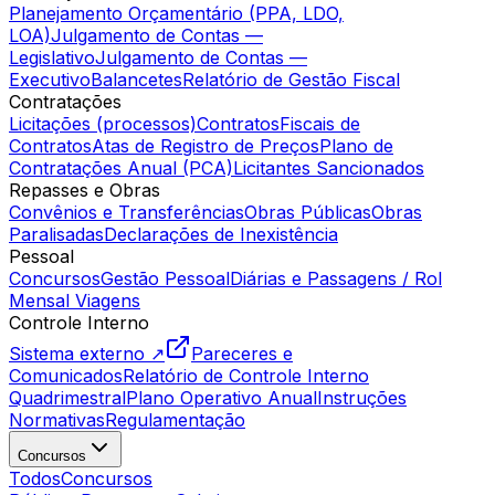
Planejamento Orçamentário (PPA, LDO,
LOA)
Julgamento de Contas —
Legislativo
Julgamento de Contas —
Executivo
Balancetes
Relatório de Gestão Fiscal
Contratações
Licitações (processos)
Contratos
Fiscais de
Contratos
Atas de Registro de Preços
Plano de
Contratações Anual (PCA)
Licitantes Sancionados
Repasses e Obras
Convênios e Transferências
Obras Públicas
Obras
Paralisadas
Declarações de Inexistência
Pessoal
Concursos
Gestão Pessoal
Diárias e Passagens / Rol
Mensal Viagens
Controle Interno
Sistema externo ↗
Pareceres e
Comunicados
Relatório de Controle Interno
Quadrimestral
Plano Operativo Anual
Instruções
Normativas
Regulamentação
Concursos
Todos
Concursos