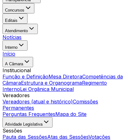
Concursos
Editais
Atendimento
Notícias
Interno
Início
A Câmara
Institucional
Função e Definição
Mesa Diretora
Competências da
Câmara
Estrutura e Organograma
Regimento
Interno
Lei Orgânica Municipal
Vereadores
Vereadores (atual e histórico)
Comissões
Permanentes
Perguntas Frequentes
Mapa do Site
Atividade Legislativa
Sessões
Pauta das Sessões
Atas das Sessões
Votações