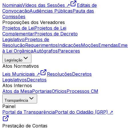
Nominais
Vídeos das Sessões ↗
Editais de
Convocação
Audiências Públicas
Pauta das
Comissões
Proposições dos Vereadores
Projetos de Lei
Projetos de Lei
Complementar
Projetos de Decreto
Legislativo
Projetos de
Resolução
Requerimentos
Indicações
Moções
Emendas
Eme
à Lei Orgânica
Autógrafos
Pareceres
Legislação
Atos Normativos
Leis Municipais ↗
Resoluções
Decretos
Legislativos
Decretos
Atos Internos
Atos da Mesa
Portarias
Ofícios
Processos CM
Transparência
Painel
Portal da Transparência
Portal do Cidadão (GRP) ↗
Prestação de Contas