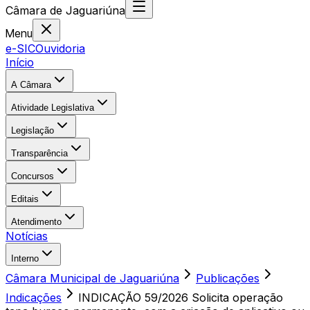
Câmara
de
Jaguariúna
Menu
e-SIC
Ouvidoria
Início
A Câmara
Atividade Legislativa
Legislação
Transparência
Concursos
Editais
Atendimento
Notícias
Interno
Câmara Municipal de Jaguariúna
Publicações
Indicações
INDICAÇÃO 59/2026 Solicita operação