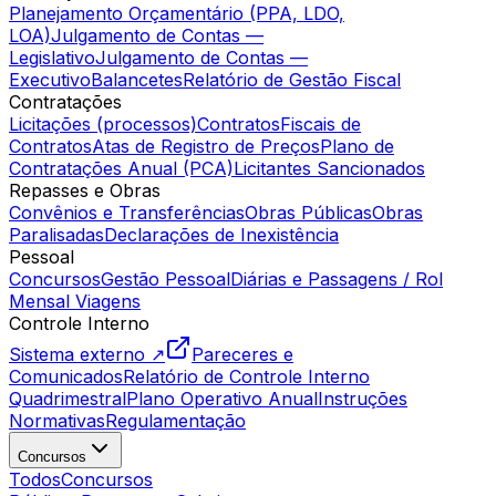
Planejamento Orçamentário (PPA, LDO,
LOA)
Julgamento de Contas —
Legislativo
Julgamento de Contas —
Executivo
Balancetes
Relatório de Gestão Fiscal
Contratações
Licitações (processos)
Contratos
Fiscais de
Contratos
Atas de Registro de Preços
Plano de
Contratações Anual (PCA)
Licitantes Sancionados
Repasses e Obras
Convênios e Transferências
Obras Públicas
Obras
Paralisadas
Declarações de Inexistência
Pessoal
Concursos
Gestão Pessoal
Diárias e Passagens / Rol
Mensal Viagens
Controle Interno
Sistema externo ↗
Pareceres e
Comunicados
Relatório de Controle Interno
Quadrimestral
Plano Operativo Anual
Instruções
Normativas
Regulamentação
Concursos
Todos
Concursos