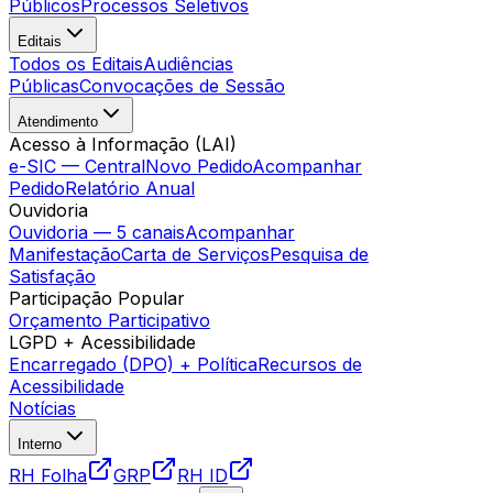
Públicos
Processos Seletivos
Editais
Todos os Editais
Audiências
Públicas
Convocações de Sessão
Atendimento
Acesso à Informação (LAI)
e-SIC — Central
Novo Pedido
Acompanhar
Pedido
Relatório Anual
Ouvidoria
Ouvidoria — 5 canais
Acompanhar
Manifestação
Carta de Serviços
Pesquisa de
Satisfação
Participação Popular
Orçamento Participativo
LGPD + Acessibilidade
Encarregado (DPO) + Política
Recursos de
Acessibilidade
Notícias
Interno
RH Folha
GRP
RH ID