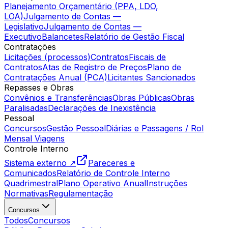
Planejamento Orçamentário (PPA, LDO,
LOA)
Julgamento de Contas —
Legislativo
Julgamento de Contas —
Executivo
Balancetes
Relatório de Gestão Fiscal
Contratações
Licitações (processos)
Contratos
Fiscais de
Contratos
Atas de Registro de Preços
Plano de
Contratações Anual (PCA)
Licitantes Sancionados
Repasses e Obras
Convênios e Transferências
Obras Públicas
Obras
Paralisadas
Declarações de Inexistência
Pessoal
Concursos
Gestão Pessoal
Diárias e Passagens / Rol
Mensal Viagens
Controle Interno
Sistema externo ↗
Pareceres e
Comunicados
Relatório de Controle Interno
Quadrimestral
Plano Operativo Anual
Instruções
Normativas
Regulamentação
Concursos
Todos
Concursos