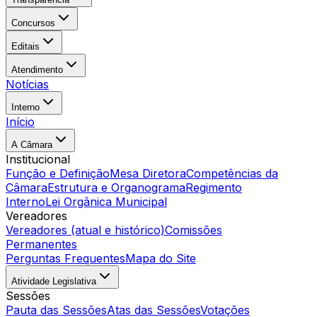
Concursos
Editais
Atendimento
Notícias
Interno
Início
A Câmara
Institucional
Função e Definição
Mesa Diretora
Competências da
Câmara
Estrutura e Organograma
Regimento
Interno
Lei Orgânica Municipal
Vereadores
Vereadores (atual e histórico)
Comissões
Permanentes
Perguntas Frequentes
Mapa do Site
Atividade Legislativa
Sessões
Pauta das Sessões
Atas das Sessões
Votações