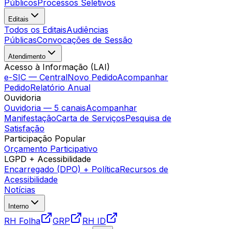
Públicos
Processos Seletivos
Editais
Todos os Editais
Audiências
Públicas
Convocações de Sessão
Atendimento
Acesso à Informação (LAI)
e-SIC — Central
Novo Pedido
Acompanhar
Pedido
Relatório Anual
Ouvidoria
Ouvidoria — 5 canais
Acompanhar
Manifestação
Carta de Serviços
Pesquisa de
Satisfação
Participação Popular
Orçamento Participativo
LGPD + Acessibilidade
Encarregado (DPO) + Política
Recursos de
Acessibilidade
Notícias
Interno
RH Folha
GRP
RH ID