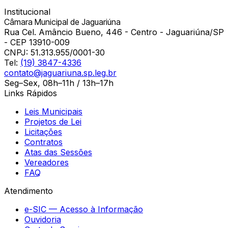
Institucional
Câmara Municipal de Jaguariúna
Rua Cel. Amâncio Bueno, 446 - Centro - Jaguariúna/SP
- CEP 13910-009
CNPJ:
51.313.955/0001-30
Tel:
(19) 3847-4336
contato@jaguariuna.sp.leg.br
Seg–Sex, 08h–11h / 13h–17h
Links Rápidos
Leis Municipais
Projetos de Lei
Licitações
Contratos
Atas das Sessões
Vereadores
FAQ
Atendimento
e-SIC — Acesso à Informação
Ouvidoria