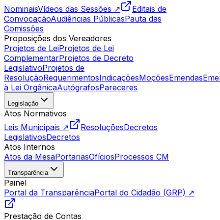
Nominais
Vídeos das Sessões ↗
Editais de
Convocação
Audiências Públicas
Pauta das
Comissões
Proposições dos Vereadores
Projetos de Lei
Projetos de Lei
Complementar
Projetos de Decreto
Legislativo
Projetos de
Resolução
Requerimentos
Indicações
Moções
Emendas
Eme
à Lei Orgânica
Autógrafos
Pareceres
Legislação
Atos Normativos
Leis Municipais ↗
Resoluções
Decretos
Legislativos
Decretos
Atos Internos
Atos da Mesa
Portarias
Ofícios
Processos CM
Transparência
Painel
Portal da Transparência
Portal do Cidadão (GRP) ↗
Prestação de Contas