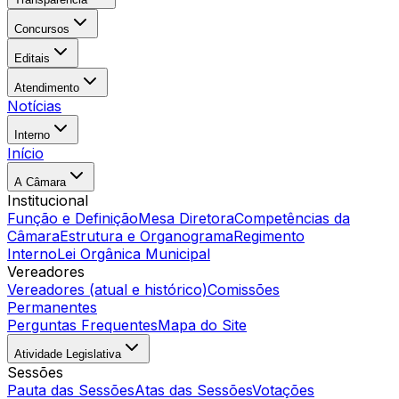
Concursos
Editais
Atendimento
Notícias
Interno
Início
A Câmara
Institucional
Função e Definição
Mesa Diretora
Competências da
Câmara
Estrutura e Organograma
Regimento
Interno
Lei Orgânica Municipal
Vereadores
Vereadores (atual e histórico)
Comissões
Permanentes
Perguntas Frequentes
Mapa do Site
Atividade Legislativa
Sessões
Pauta das Sessões
Atas das Sessões
Votações