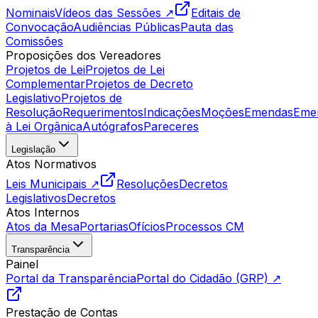
Nominais
Vídeos das Sessões ↗
Editais de
Convocação
Audiências Públicas
Pauta das
Comissões
Proposições dos Vereadores
Projetos de Lei
Projetos de Lei
Complementar
Projetos de Decreto
Legislativo
Projetos de
Resolução
Requerimentos
Indicações
Moções
Emendas
Eme
à Lei Orgânica
Autógrafos
Pareceres
Legislação
Atos Normativos
Leis Municipais ↗
Resoluções
Decretos
Legislativos
Decretos
Atos Internos
Atos da Mesa
Portarias
Ofícios
Processos CM
Transparência
Painel
Portal da Transparência
Portal do Cidadão (GRP) ↗
Prestação de Contas