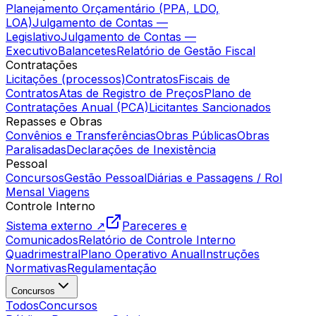
Planejamento Orçamentário (PPA, LDO,
LOA)
Julgamento de Contas —
Legislativo
Julgamento de Contas —
Executivo
Balancetes
Relatório de Gestão Fiscal
Contratações
Licitações (processos)
Contratos
Fiscais de
Contratos
Atas de Registro de Preços
Plano de
Contratações Anual (PCA)
Licitantes Sancionados
Repasses e Obras
Convênios e Transferências
Obras Públicas
Obras
Paralisadas
Declarações de Inexistência
Pessoal
Concursos
Gestão Pessoal
Diárias e Passagens / Rol
Mensal Viagens
Controle Interno
Sistema externo ↗
Pareceres e
Comunicados
Relatório de Controle Interno
Quadrimestral
Plano Operativo Anual
Instruções
Normativas
Regulamentação
Concursos
Todos
Concursos