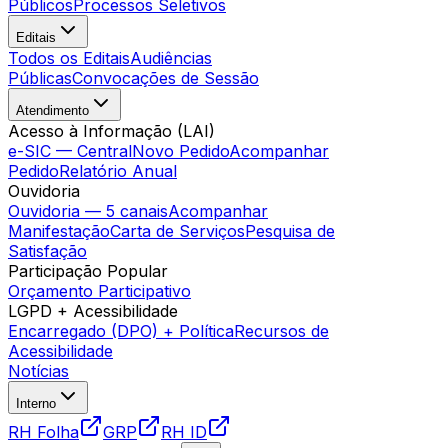
Públicos
Processos Seletivos
Editais
Todos os Editais
Audiências
Públicas
Convocações de Sessão
Atendimento
Acesso à Informação (LAI)
e-SIC — Central
Novo Pedido
Acompanhar
Pedido
Relatório Anual
Ouvidoria
Ouvidoria — 5 canais
Acompanhar
Manifestação
Carta de Serviços
Pesquisa de
Satisfação
Participação Popular
Orçamento Participativo
LGPD + Acessibilidade
Encarregado (DPO) + Política
Recursos de
Acessibilidade
Notícias
Interno
RH Folha
GRP
RH ID