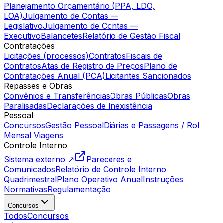
Planejamento Orçamentário (PPA, LDO,
LOA)
Julgamento de Contas —
Legislativo
Julgamento de Contas —
Executivo
Balancetes
Relatório de Gestão Fiscal
Contratações
Licitações (processos)
Contratos
Fiscais de
Contratos
Atas de Registro de Preços
Plano de
Contratações Anual (PCA)
Licitantes Sancionados
Repasses e Obras
Convênios e Transferências
Obras Públicas
Obras
Paralisadas
Declarações de Inexistência
Pessoal
Concursos
Gestão Pessoal
Diárias e Passagens / Rol
Mensal Viagens
Controle Interno
Sistema externo ↗
Pareceres e
Comunicados
Relatório de Controle Interno
Quadrimestral
Plano Operativo Anual
Instruções
Normativas
Regulamentação
Concursos
Todos
Concursos