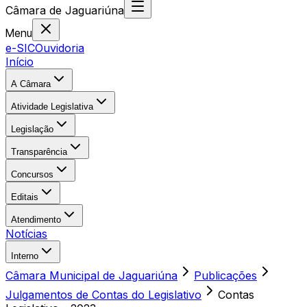
Câmara
de
Jaguariúna
Menu
e-SIC
Ouvidoria
Início
A Câmara
Atividade Legislativa
Legislação
Transparência
Concursos
Editais
Atendimento
Notícias
Interno
Câmara Municipal de Jaguariúna
Publicações
Julgamentos de Contas do Legislativo
Contas