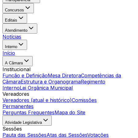
Concursos
Editais
Atendimento
Notícias
Interno
Início
A Câmara
Institucional
Função e Definição
Mesa Diretora
Competências da
Câmara
Estrutura e Organograma
Regimento
Interno
Lei Orgânica Municipal
Vereadores
Vereadores (atual e histórico)
Comissões
Permanentes
Perguntas Frequentes
Mapa do Site
Atividade Legislativa
Sessões
Pauta das Sessões
Atas das Sessões
Votações