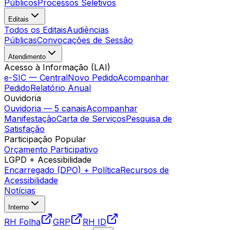
Públicos
Processos Seletivos
Editais
Todos os Editais
Audiências
Públicas
Convocações de Sessão
Atendimento
Acesso à Informação (LAI)
e-SIC — Central
Novo Pedido
Acompanhar
Pedido
Relatório Anual
Ouvidoria
Ouvidoria — 5 canais
Acompanhar
Manifestação
Carta de Serviços
Pesquisa de
Satisfação
Participação Popular
Orçamento Participativo
LGPD + Acessibilidade
Encarregado (DPO) + Política
Recursos de
Acessibilidade
Notícias
Interno
RH Folha
GRP
RH ID