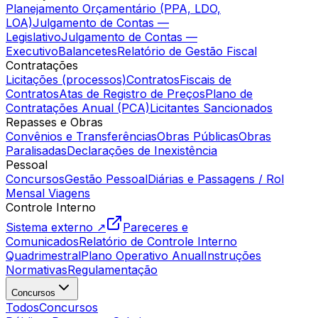
Planejamento Orçamentário (PPA, LDO,
LOA)
Julgamento de Contas —
Legislativo
Julgamento de Contas —
Executivo
Balancetes
Relatório de Gestão Fiscal
Contratações
Licitações (processos)
Contratos
Fiscais de
Contratos
Atas de Registro de Preços
Plano de
Contratações Anual (PCA)
Licitantes Sancionados
Repasses e Obras
Convênios e Transferências
Obras Públicas
Obras
Paralisadas
Declarações de Inexistência
Pessoal
Concursos
Gestão Pessoal
Diárias e Passagens / Rol
Mensal Viagens
Controle Interno
Sistema externo ↗
Pareceres e
Comunicados
Relatório de Controle Interno
Quadrimestral
Plano Operativo Anual
Instruções
Normativas
Regulamentação
Concursos
Todos
Concursos