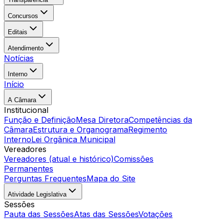
Concursos
Editais
Atendimento
Notícias
Interno
Início
A Câmara
Institucional
Função e Definição
Mesa Diretora
Competências da
Câmara
Estrutura e Organograma
Regimento
Interno
Lei Orgânica Municipal
Vereadores
Vereadores (atual e histórico)
Comissões
Permanentes
Perguntas Frequentes
Mapa do Site
Atividade Legislativa
Sessões
Pauta das Sessões
Atas das Sessões
Votações