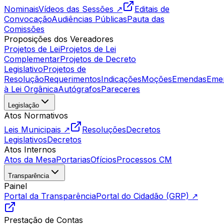
Nominais
Vídeos das Sessões ↗
Editais de
Convocação
Audiências Públicas
Pauta das
Comissões
Proposições dos Vereadores
Projetos de Lei
Projetos de Lei
Complementar
Projetos de Decreto
Legislativo
Projetos de
Resolução
Requerimentos
Indicações
Moções
Emendas
Eme
à Lei Orgânica
Autógrafos
Pareceres
Legislação
Atos Normativos
Leis Municipais ↗
Resoluções
Decretos
Legislativos
Decretos
Atos Internos
Atos da Mesa
Portarias
Ofícios
Processos CM
Transparência
Painel
Portal da Transparência
Portal do Cidadão (GRP) ↗
Prestação de Contas