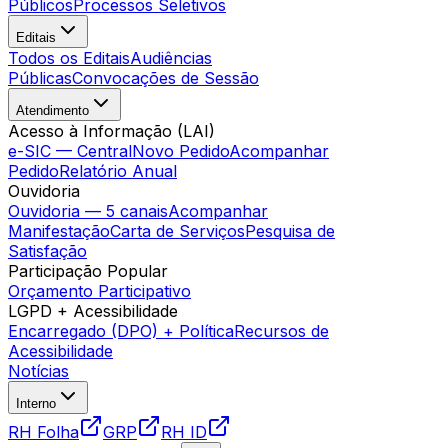
Públicos
Processos Seletivos
Editais
Todos os Editais
Audiências
Públicas
Convocações de Sessão
Atendimento
Acesso à Informação (LAI)
e-SIC — Central
Novo Pedido
Acompanhar
Pedido
Relatório Anual
Ouvidoria
Ouvidoria — 5 canais
Acompanhar
Manifestação
Carta de Serviços
Pesquisa de
Satisfação
Participação Popular
Orçamento Participativo
LGPD + Acessibilidade
Encarregado (DPO) + Política
Recursos de
Acessibilidade
Notícias
Interno
RH Folha
GRP
RH ID