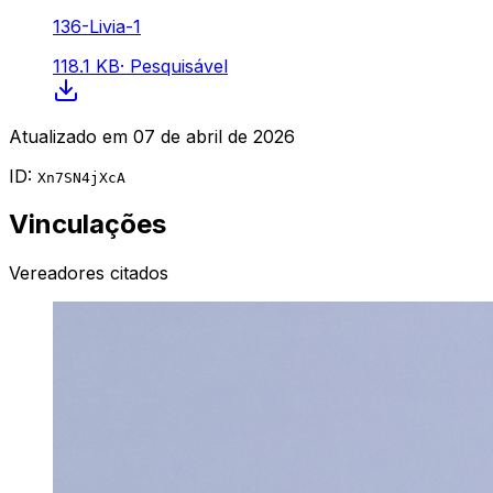
136-Livia-1
118.1 KB
·
Pesquisável
Atualizado em
07 de abril de 2026
ID:
Xn7SN4jXcA
Vinculações
Vereadores citados