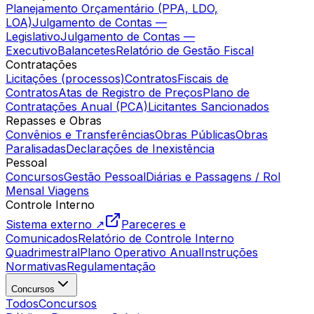
Planejamento Orçamentário (PPA, LDO,
LOA)
Julgamento de Contas —
Legislativo
Julgamento de Contas —
Executivo
Balancetes
Relatório de Gestão Fiscal
Contratações
Licitações (processos)
Contratos
Fiscais de
Contratos
Atas de Registro de Preços
Plano de
Contratações Anual (PCA)
Licitantes Sancionados
Repasses e Obras
Convênios e Transferências
Obras Públicas
Obras
Paralisadas
Declarações de Inexistência
Pessoal
Concursos
Gestão Pessoal
Diárias e Passagens / Rol
Mensal Viagens
Controle Interno
Sistema externo ↗
Pareceres e
Comunicados
Relatório de Controle Interno
Quadrimestral
Plano Operativo Anual
Instruções
Normativas
Regulamentação
Concursos
Todos
Concursos