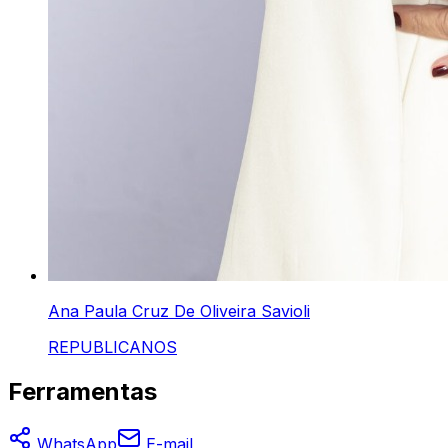
Ana Paula Cruz De Oliveira Savioli
REPUBLICANOS
Ferramentas
WhatsApp
E-mail