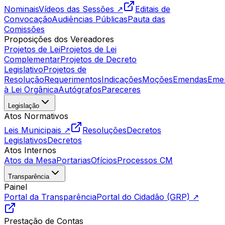
Nominais
Vídeos das Sessões ↗
Editais de
Convocação
Audiências Públicas
Pauta das
Comissões
Proposições dos Vereadores
Projetos de Lei
Projetos de Lei
Complementar
Projetos de Decreto
Legislativo
Projetos de
Resolução
Requerimentos
Indicações
Moções
Emendas
Eme
à Lei Orgânica
Autógrafos
Pareceres
Legislação
Atos Normativos
Leis Municipais ↗
Resoluções
Decretos
Legislativos
Decretos
Atos Internos
Atos da Mesa
Portarias
Ofícios
Processos CM
Transparência
Painel
Portal da Transparência
Portal do Cidadão (GRP) ↗
Prestação de Contas