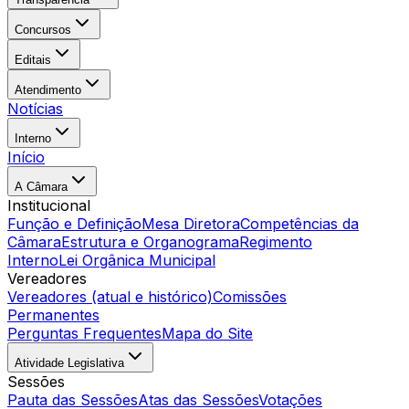
Concursos
Editais
Atendimento
Notícias
Interno
Início
A Câmara
Institucional
Função e Definição
Mesa Diretora
Competências da
Câmara
Estrutura e Organograma
Regimento
Interno
Lei Orgânica Municipal
Vereadores
Vereadores (atual e histórico)
Comissões
Permanentes
Perguntas Frequentes
Mapa do Site
Atividade Legislativa
Sessões
Pauta das Sessões
Atas das Sessões
Votações