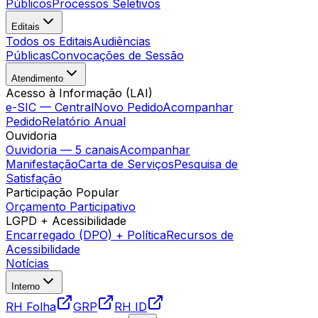
Públicos
Processos Seletivos
Editais
Todos os Editais
Audiências
Públicas
Convocações de Sessão
Atendimento
Acesso à Informação (LAI)
e-SIC — Central
Novo Pedido
Acompanhar
Pedido
Relatório Anual
Ouvidoria
Ouvidoria — 5 canais
Acompanhar
Manifestação
Carta de Serviços
Pesquisa de
Satisfação
Participação Popular
Orçamento Participativo
LGPD + Acessibilidade
Encarregado (DPO) + Política
Recursos de
Acessibilidade
Notícias
Interno
RH Folha
GRP
RH ID