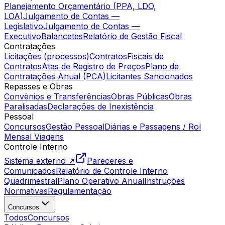
Planejamento Orçamentário (PPA, LDO,
LOA)
Julgamento de Contas —
Legislativo
Julgamento de Contas —
Executivo
Balancetes
Relatório de Gestão Fiscal
Contratações
Licitações (processos)
Contratos
Fiscais de
Contratos
Atas de Registro de Preços
Plano de
Contratações Anual (PCA)
Licitantes Sancionados
Repasses e Obras
Convênios e Transferências
Obras Públicas
Obras
Paralisadas
Declarações de Inexistência
Pessoal
Concursos
Gestão Pessoal
Diárias e Passagens / Rol
Mensal Viagens
Controle Interno
Sistema externo ↗
Pareceres e
Comunicados
Relatório de Controle Interno
Quadrimestral
Plano Operativo Anual
Instruções
Normativas
Regulamentação
Concursos
Todos
Concursos