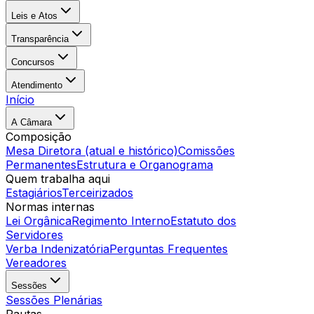
Leis e Atos
Transparência
Concursos
Atendimento
Início
A Câmara
Composição
Mesa Diretora (atual e histórico)
Comissões
Permanentes
Estrutura e Organograma
Quem trabalha aqui
Estagiários
Terceirizados
Normas internas
Lei Orgânica
Regimento Interno
Estatuto dos
Servidores
Verba Indenizatória
Perguntas Frequentes
Vereadores
Sessões
Sessões Plenárias