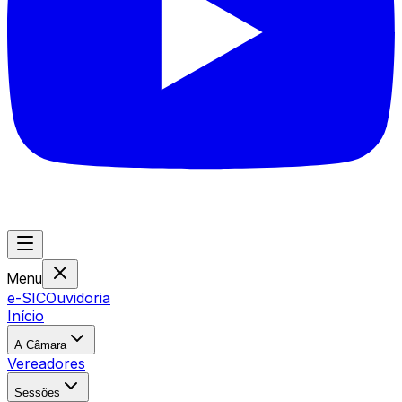
Menu
e-SIC
Ouvidoria
Início
A Câmara
Vereadores
Sessões