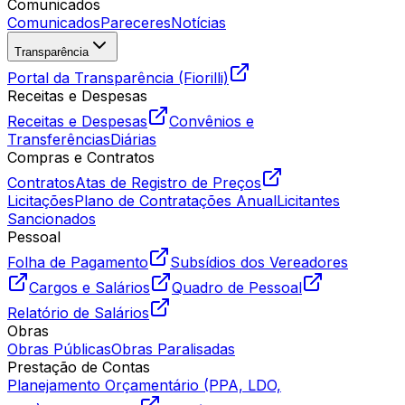
Comunicados
Comunicados
Pareceres
Notícias
Transparência
Portal da Transparência (Fiorilli)
Receitas e Despesas
Receitas e Despesas
Convênios e
Transferências
Diárias
Compras e Contratos
Contratos
Atas de Registro de Preços
Licitações
Plano de Contratações Anual
Licitantes
Sancionados
Pessoal
Folha de Pagamento
Subsídios dos Vereadores
Cargos e Salários
Quadro de Pessoal
Relatório de Salários
Obras
Obras Públicas
Obras Paralisadas
Prestação de Contas
Planejamento Orçamentário (PPA, LDO,