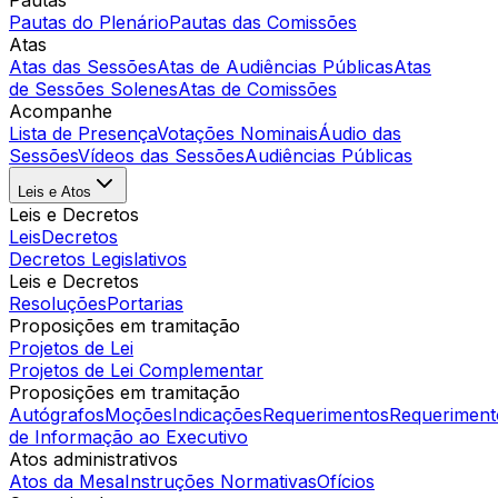
Pautas
Pautas do Plenário
Pautas das Comissões
Atas
Atas das Sessões
Atas de Audiências Públicas
Atas
de Sessões Solenes
Atas de Comissões
Acompanhe
Lista de Presença
Votações Nominais
Áudio das
Sessões
Vídeos das Sessões
Audiências Públicas
Leis e Atos
Leis e Decretos
Leis
Decretos
Decretos Legislativos
Leis e Decretos
Resoluções
Portarias
Proposições em tramitação
Projetos de Lei
Projetos de Lei Complementar
Proposições em tramitação
Autógrafos
Moções
Indicações
Requerimentos
Requeriment
de Informação ao Executivo
Atos administrativos
Atos da Mesa
Instruções Normativas
Ofícios