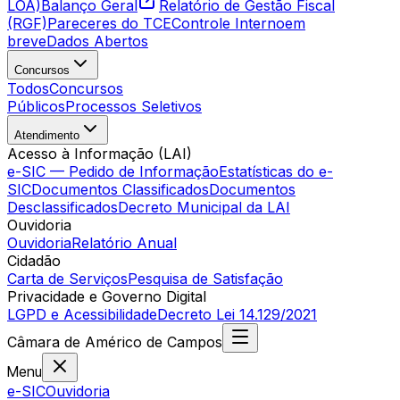
LOA)
Balanço Geral
Relatório de Gestão Fiscal
(RGF)
Pareceres do TCE
Controle Interno
em
breve
Dados Abertos
Concursos
Todos
Concursos
Públicos
Processos Seletivos
Atendimento
Acesso à Informação (LAI)
e-SIC — Pedido de Informação
Estatísticas do e-
SIC
Documentos Classificados
Documentos
Desclassificados
Decreto Municipal da LAI
Ouvidoria
Ouvidoria
Relatório Anual
Cidadão
Carta de Serviços
Pesquisa de Satisfação
Privacidade e Governo Digital
LGPD e Acessibilidade
Decreto Lei 14.129/2021
Câmara
de
Américo de Campos
Menu
e-SIC
Ouvidoria