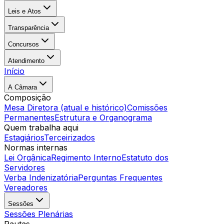
Leis e Atos
Transparência
Concursos
Atendimento
Início
A Câmara
Composição
Mesa Diretora (atual e histórico)
Comissões
Permanentes
Estrutura e Organograma
Quem trabalha aqui
Estagiários
Terceirizados
Normas internas
Lei Orgânica
Regimento Interno
Estatuto dos
Servidores
Verba Indenizatória
Perguntas Frequentes
Vereadores
Sessões
Sessões Plenárias