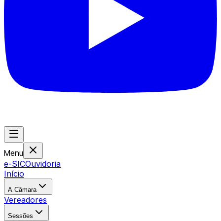
Menu
e-SIC
Ouvidoria
Início
A Câmara
Vereadores
Sessões