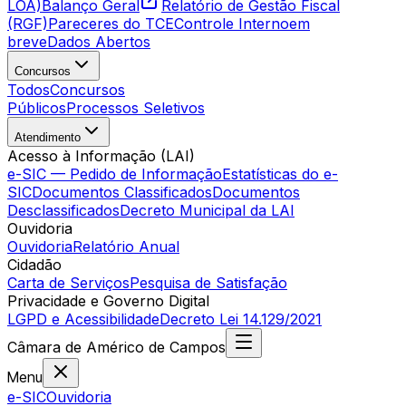
LOA)
Balanço Geral
Relatório de Gestão Fiscal
(RGF)
Pareceres do TCE
Controle Interno
em
breve
Dados Abertos
Concursos
Todos
Concursos
Públicos
Processos Seletivos
Atendimento
Acesso à Informação (LAI)
e-SIC — Pedido de Informação
Estatísticas do e-
SIC
Documentos Classificados
Documentos
Desclassificados
Decreto Municipal da LAI
Ouvidoria
Ouvidoria
Relatório Anual
Cidadão
Carta de Serviços
Pesquisa de Satisfação
Privacidade e Governo Digital
LGPD e Acessibilidade
Decreto Lei 14.129/2021
Câmara
de
Américo de Campos
Menu
e-SIC
Ouvidoria