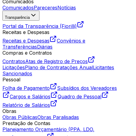
Comunicados
Comunicados
Pareceres
Notícias
Transparência
Portal da Transparência (Fiorilli)
Receitas e Despesas
Receitas e Despesas
Convênios e
Transferências
Diárias
Compras e Contratos
Contratos
Atas de Registro de Preços
Licitações
Plano de Contratações Anual
Licitantes
Sancionados
Pessoal
Folha de Pagamento
Subsídios dos Vereadores
Cargos e Salários
Quadro de Pessoal
Relatório de Salários
Obras
Obras Públicas
Obras Paralisadas
Prestação de Contas
Planejamento Orçamentário (PPA, LDO,