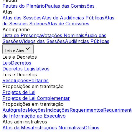
Pautas
Pautas do Plenário
Pautas das Comissões
Atas
Atas das Sessões
Atas de Audiências Públicas
Atas
de Sessões Solenes
Atas de Comissões
Acompanhe
Lista de Presença
Votações Nominais
Áudio das
Sessões
Vídeos das Sessões
Audiências Públicas
Leis e Atos
Leis e Decretos
Leis
Decretos
Decretos Legislativos
Leis e Decretos
Resoluções
Portarias
Proposições em tramitação
Projetos de Lei
Projetos de Lei Complementar
Proposições em tramitação
Autógrafos
Moções
Indicações
Requerimentos
Requeriment
de Informação ao Executivo
Atos administrativos
Atos da Mesa
Instruções Normativas
Ofícios