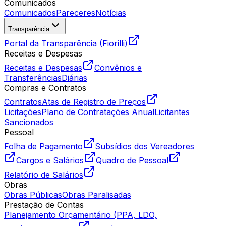
Comunicados
Comunicados
Pareceres
Notícias
Transparência
Portal da Transparência (Fiorilli)
Receitas e Despesas
Receitas e Despesas
Convênios e
Transferências
Diárias
Compras e Contratos
Contratos
Atas de Registro de Preços
Licitações
Plano de Contratações Anual
Licitantes
Sancionados
Pessoal
Folha de Pagamento
Subsídios dos Vereadores
Cargos e Salários
Quadro de Pessoal
Relatório de Salários
Obras
Obras Públicas
Obras Paralisadas
Prestação de Contas
Planejamento Orçamentário (PPA, LDO,