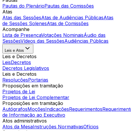
Pautas
Pautas do Plenário
Pautas das Comissões
Atas
Atas das Sessões
Atas de Audiências Públicas
Atas
de Sessões Solenes
Atas de Comissões
Acompanhe
Lista de Presença
Votações Nominais
Áudio das
Sessões
Vídeos das Sessões
Audiências Públicas
Leis e Atos
Leis e Decretos
Leis
Decretos
Decretos Legislativos
Leis e Decretos
Resoluções
Portarias
Proposições em tramitação
Projetos de Lei
Projetos de Lei Complementar
Proposições em tramitação
Autógrafos
Moções
Indicações
Requerimentos
Requeriment
de Informação ao Executivo
Atos administrativos
Atos da Mesa
Instruções Normativas
Ofícios