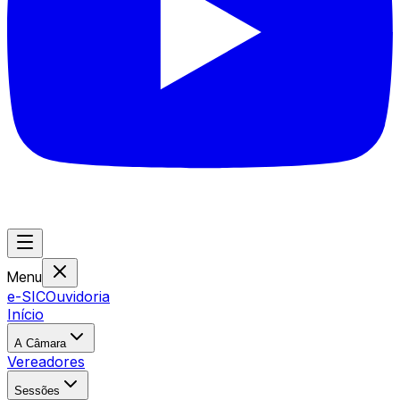
Menu
e-SIC
Ouvidoria
Início
A Câmara
Vereadores
Sessões