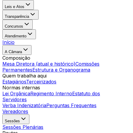
Leis e Atos
Transparência
Concursos
Atendimento
Início
A Câmara
Composição
Mesa Diretora (atual e histórico)
Comissões
Permanentes
Estrutura e Organograma
Quem trabalha aqui
Estagiários
Terceirizados
Normas internas
Lei Orgânica
Regimento Interno
Estatuto dos
Servidores
Verba Indenizatória
Perguntas Frequentes
Vereadores
Sessões
Sessões Plenárias