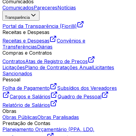
Comunicados
Comunicados
Pareceres
Notícias
Transparência
Portal da Transparência (Fiorilli)
Receitas e Despesas
Receitas e Despesas
Convênios e
Transferências
Diárias
Compras e Contratos
Contratos
Atas de Registro de Preços
Licitações
Plano de Contratações Anual
Licitantes
Sancionados
Pessoal
Folha de Pagamento
Subsídios dos Vereadores
Cargos e Salários
Quadro de Pessoal
Relatório de Salários
Obras
Obras Públicas
Obras Paralisadas
Prestação de Contas
Planejamento Orçamentário (PPA, LDO,