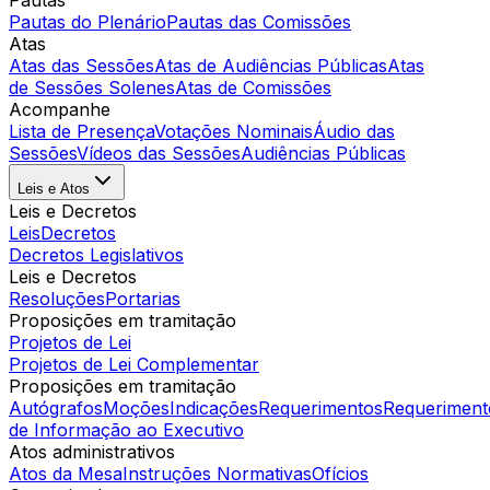
Pautas
Pautas do Plenário
Pautas das Comissões
Atas
Atas das Sessões
Atas de Audiências Públicas
Atas
de Sessões Solenes
Atas de Comissões
Acompanhe
Lista de Presença
Votações Nominais
Áudio das
Sessões
Vídeos das Sessões
Audiências Públicas
Leis e Atos
Leis e Decretos
Leis
Decretos
Decretos Legislativos
Leis e Decretos
Resoluções
Portarias
Proposições em tramitação
Projetos de Lei
Projetos de Lei Complementar
Proposições em tramitação
Autógrafos
Moções
Indicações
Requerimentos
Requeriment
de Informação ao Executivo
Atos administrativos
Atos da Mesa
Instruções Normativas
Ofícios