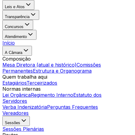
Leis e Atos
Transparência
Concursos
Atendimento
Início
A Câmara
Composição
Mesa Diretora (atual e histórico)
Comissões
Permanentes
Estrutura e Organograma
Quem trabalha aqui
Estagiários
Terceirizados
Normas internas
Lei Orgânica
Regimento Interno
Estatuto dos
Servidores
Verba Indenizatória
Perguntas Frequentes
Vereadores
Sessões
Sessões Plenárias