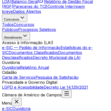
LOA)
Balanço Geral
Relatório de Gestão Fiscal
(RGF)
Pareceres do TCE
Controle Interno
em
breve
Dados Abertos
Concursos
Todos
Concursos
Públicos
Processos Seletivos
Atendimento
Acesso à Informação (LAI)
e-SIC — Pedido de Informação
Estatísticas do e-
SIC
Documentos Classificados
Documentos
Desclassificados
Decreto Municipal da LAI
Ouvidoria
Ouvidoria
Relatório Anual
Cidadão
Carta de Serviços
Pesquisa de Satisfação
Privacidade e Governo Digital
LGPD e Acessibilidade
Decreto Lei 14.129/2021
Câmara
de
Américo de Campos
Menu
e-SIC
Ouvidoria