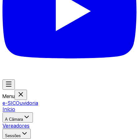
Menu
e-SIC
Ouvidoria
Início
A Câmara
Vereadores
Sessões