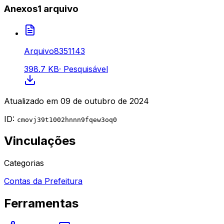
Anexos
1
arquivo
Arquivo8351143
398.7 KB
·
Pesquisável
Atualizado em
09 de outubro de 2024
ID:
cmovj39t1002hnnn9fqew3oq0
Vinculações
Categorias
Contas da Prefeitura
Ferramentas