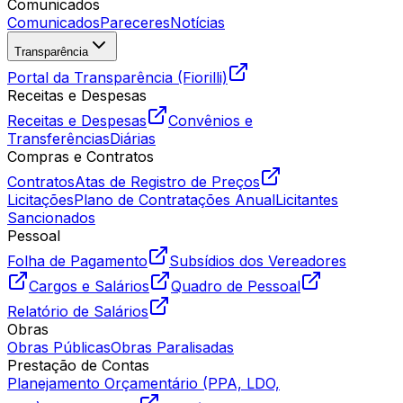
Comunicados
Comunicados
Pareceres
Notícias
Transparência
Portal da Transparência (Fiorilli)
Receitas e Despesas
Receitas e Despesas
Convênios e
Transferências
Diárias
Compras e Contratos
Contratos
Atas de Registro de Preços
Licitações
Plano de Contratações Anual
Licitantes
Sancionados
Pessoal
Folha de Pagamento
Subsídios dos Vereadores
Cargos e Salários
Quadro de Pessoal
Relatório de Salários
Obras
Obras Públicas
Obras Paralisadas
Prestação de Contas
Planejamento Orçamentário (PPA, LDO,