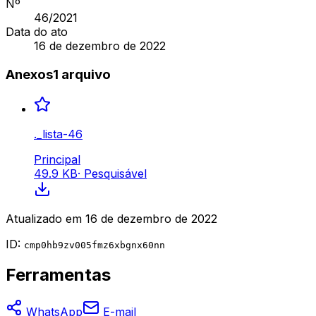
Nº
46
/2021
Data do ato
16 de dezembro de 2022
Anexos
1
arquivo
._lista-46
Principal
49.9 KB
·
Pesquisável
Atualizado em
16 de dezembro de 2022
ID:
cmp0hb9zv005fmz6xbgnx60nn
Ferramentas
WhatsApp
E-mail