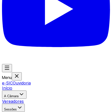
Menu
e-SIC
Ouvidoria
Início
A Câmara
Vereadores
Sessões