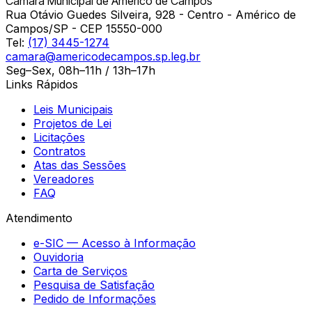
Câmara Municipal de Américo de Campos
Rua Otávio Guedes Silveira, 928 - Centro - Américo de
Campos/SP - CEP 15550-000
Tel:
(17) 3445-1274
camara@americodecampos.sp.leg.br
Seg–Sex, 08h–11h / 13h–17h
Links Rápidos
Leis Municipais
Projetos de Lei
Licitações
Contratos
Atas das Sessões
Vereadores
FAQ
Atendimento
e-SIC — Acesso à Informação
Ouvidoria
Carta de Serviços
Pesquisa de Satisfação
Pedido de Informações