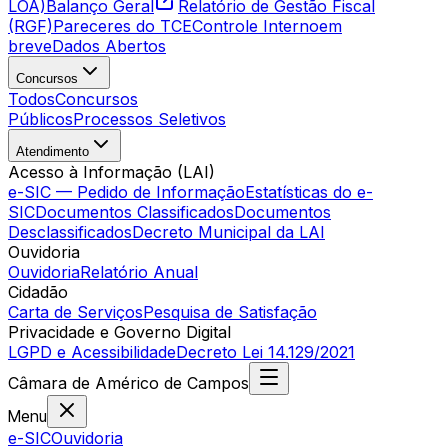
LOA)
Balanço Geral
Relatório de Gestão Fiscal
(RGF)
Pareceres do TCE
Controle Interno
em
breve
Dados Abertos
Concursos
Todos
Concursos
Públicos
Processos Seletivos
Atendimento
Acesso à Informação (LAI)
e-SIC — Pedido de Informação
Estatísticas do e-
SIC
Documentos Classificados
Documentos
Desclassificados
Decreto Municipal da LAI
Ouvidoria
Ouvidoria
Relatório Anual
Cidadão
Carta de Serviços
Pesquisa de Satisfação
Privacidade e Governo Digital
LGPD e Acessibilidade
Decreto Lei 14.129/2021
Câmara
de
Américo de Campos
Menu
e-SIC
Ouvidoria