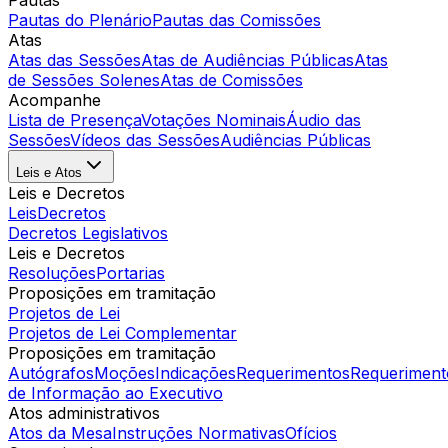
Pautas
Pautas do Plenário
Pautas das Comissões
Atas
Atas das Sessões
Atas de Audiências Públicas
Atas
de Sessões Solenes
Atas de Comissões
Acompanhe
Lista de Presença
Votações Nominais
Áudio das
Sessões
Vídeos das Sessões
Audiências Públicas
Leis e Atos
Leis e Decretos
Leis
Decretos
Decretos Legislativos
Leis e Decretos
Resoluções
Portarias
Proposições em tramitação
Projetos de Lei
Projetos de Lei Complementar
Proposições em tramitação
Autógrafos
Moções
Indicações
Requerimentos
Requeriment
de Informação ao Executivo
Atos administrativos
Atos da Mesa
Instruções Normativas
Ofícios