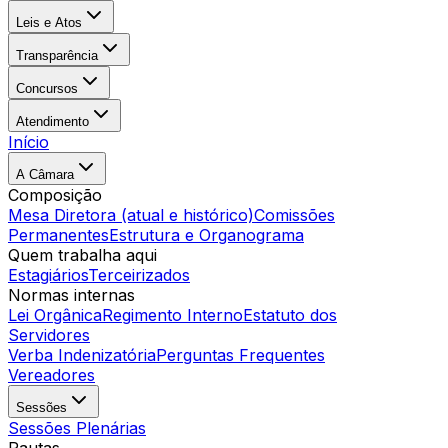
Leis e Atos
Transparência
Concursos
Atendimento
Início
A Câmara
Composição
Mesa Diretora (atual e histórico)
Comissões
Permanentes
Estrutura e Organograma
Quem trabalha aqui
Estagiários
Terceirizados
Normas internas
Lei Orgânica
Regimento Interno
Estatuto dos
Servidores
Verba Indenizatória
Perguntas Frequentes
Vereadores
Sessões
Sessões Plenárias